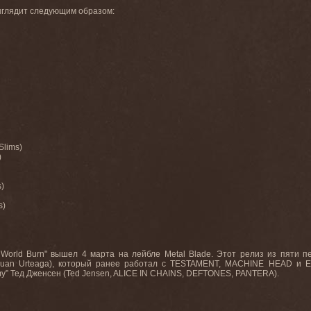
ыглядит следующим образом:
 Slims)
)
s)
s)
 World Burn"
вышел
4
марта
на
лейбле
Metal Blade.
Этот релиз из пяти пе
Juan Urteaga), который ранее работал с TESTAMENT, MACHINE HEAD и 
” Тед Дженсен (Ted Jensen, ALICE IN CHAINS, DEFTONES, PANTERA).