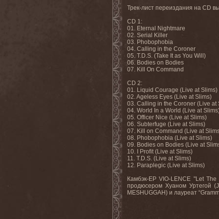
Трек-лист переиздания на
CD
в
CD
1:
01.
Eternal Nightmare
02. Serial Killer
03. Phobophobia
04. Calling in the Coroner
05. T.D.S. (Take It as You Will)
06. Bodies on Bodies
07. Kill On Command
CD 2:
01. Liquid Courage (Live at Slims)
02. Ageless Eyes (Live at Slims)
03. Calling in the Coroner (Live at
04. World In a World (Live at Slims
05. Officer Nice (Live at Slims)
06. Subterfuge (Live at Slims)
07. Kill on Command (Live at Slim
08. Phobophobia (Live at Slims)
09. Bodies on Bodies (Live at Slim
10. I Profit (Live at Slims)
11. T.D.S. (Live at Slims)
12. Paraplegic (Live at Slims)
Камбэк
-EP VIO-LENCE "Let The
продюсером Хуаном Уртегой (
MESHUGGAH) и лауреат “Grammy