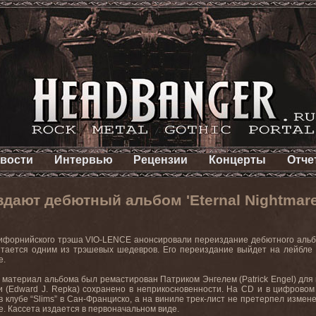
вости
Интервью
Рецензии
Концерты
Отче
дают дебютный альбом 'Eternal Nightmare
ифорнийского трэша
VIO
-
LENCE
анонсировали переиздание дебютного альб
читается одним из трэшевых шедевров. Его переиздание выйдет на лейбл
е.
 материал альбома был ремастирован Патриком Энгелем (
Patrick
Engel
) для
 (
Edward
J
.
Repka
) сохранено в неприкосновенности. На
CD
и в цифровом
 клубе “
Slims
” в Сан-Франциско, а на виниле трек-лист не претерпел измене
. Кассета издается в первоначальном виде.