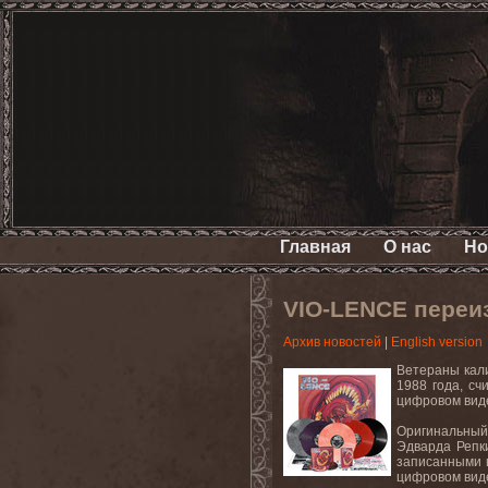
Главная
О нас
Но
VIO-LENCE переиз
Архив новостей
|
English version
Ветераны кал
1988 года, с
цифровом вид
Оригинальный
Эдварда Репки
записанными в
цифровом виде