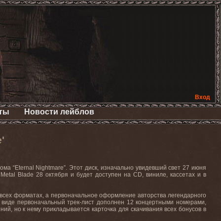
Вход
ты
Новости лейблов
'
ома “
Eternal
Nightmare
”. Этот диск, изначально увидевший свет 27 июня
е
Metal
Blade
28 октября и будет доступен на
CD
, виниле, кассетах и в
 всех форматах, а первоначальное оформление авторства легендарного
 виде первоначальный трек-лист дополнен 12 концертными номерами,
ний, но к нему прикладывается карточка для скачивания всех бонусов в