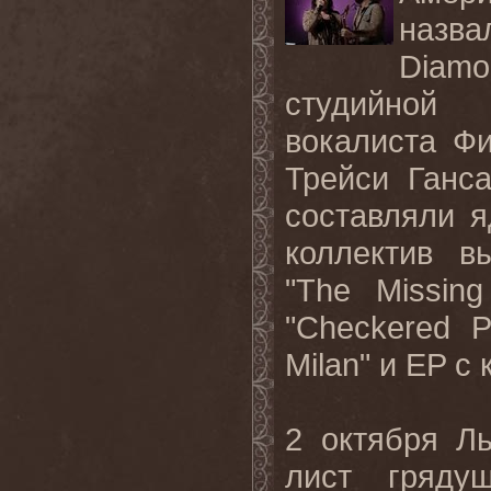
назв
Diamo
студийной 
вокалиста Ф
Трейси Ганса
составляли 
коллектив в
"
The
Missing
"
Checkered
P
Milan
" и
EP
с 
2 октября Л
лист гряду