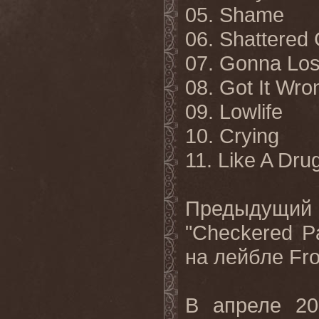
05. Shame
06. Shattered
07. Gonna Lo
08. Got It Wro
09. Lowlife
10. Crying
11. Like A Dru
Предыдущий
"Checkered P
на
лейбле
Fro
В апреле 20