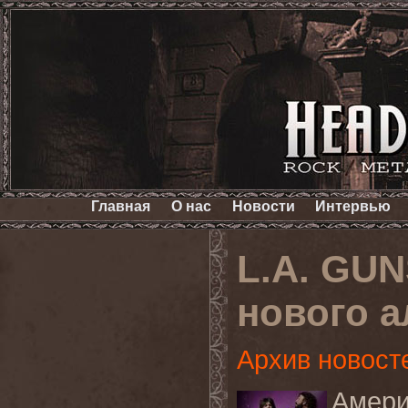
Главная
О нас
Новости
Интервью
L.A. GU
нового 
Архив новост
Амер