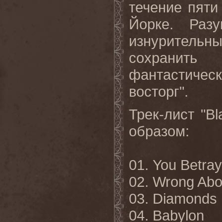
течение пяти
Йорке. Раз
изнурительн
сохранить 
фантастическа
восторг".
Трек-лист "
Bl
образом:
01.
You Betray
02. Wrong Abo
03. Diamonds
04. Babylon