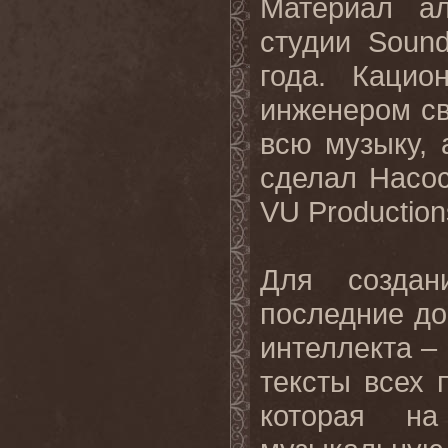
Материал а
студии Soun
года. Каци
инженером св
всю музыку, 
сделал Насос
VU Production
Для создан
последние до
интеллекта –
тексты всех 
которая н