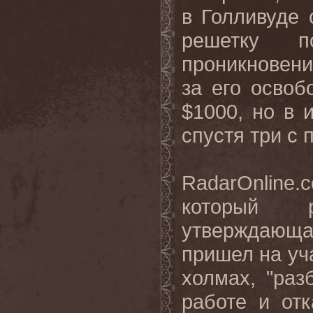
в Голливуде 
решетку 
проникновени
за его освоб
$1000, но в 
спустя три с 
RadarOnline
.
который 
утверждающа
пришел на уч
холмах, "раз
работе и от