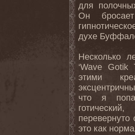
для полочны
Он бросае
гипнотическ
духе Буффал
Несколько л
‘
Wave
Gotik
этими кр
эксцентричны
что я попа
готический
перевернуто 
это как норма