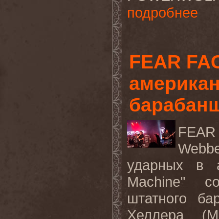
подробнее
FEAR FA
американ
барабан
FEAR 
Webbe
ударных в 
Machine" с
штатного б
Хеллера (M