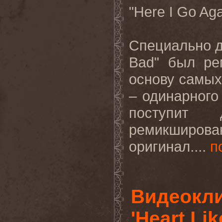
"
Here
I
Go
Aga
Специально д
Bad
" был ре
основу самых
– одинарног
поступит
ремикширов
оригинал....
п
Видеокл
'Heart Li