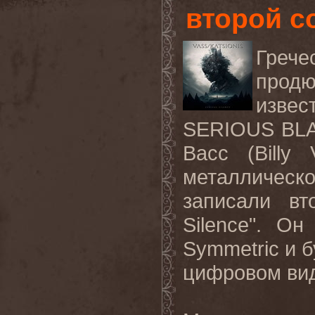
второй с
Греч
продю
извес
SERIOUS BLA
Васс (Billy
металличе
записали вт
Silence". О
Symmetric и б
цифровом ви