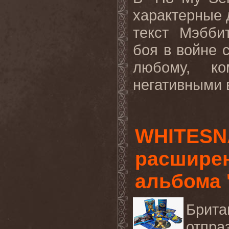
характерные 
текст Мэбби
боя в войне 
любому, ко
негативными 
WHITESN
расширен
альбома 
Брит
отпра