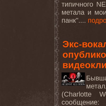
типичного
NE
метала и мо
панк"....
подр
Экс-вока
опублико
видеоклип
Бывша
мета
(
Charlotte
W
сообщение: