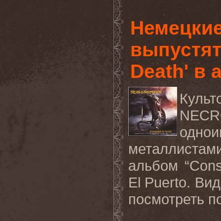
Немецки
выпустят
Death' в 
Кул
NECR
одно
металлистам
альбом “
Cons
El
Puerto
. Ви
посмотреть
п