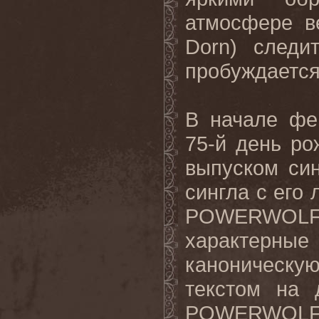
атмосфере в
Dorn) следи
пробуждается
В начале ф
75-й день ро
выпуском син
сингла с его 
POWERWOLF
характерные
каноническую
текстом на 
POWERWOL