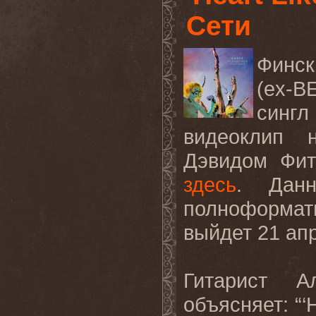
Сети
Финск
(ex-
сингл
видеоклип
Дэвидом
Фит
здесь
.
Дан
полноформат
выйдет 21 ап
Гитарист А
объясняет: “‘
H