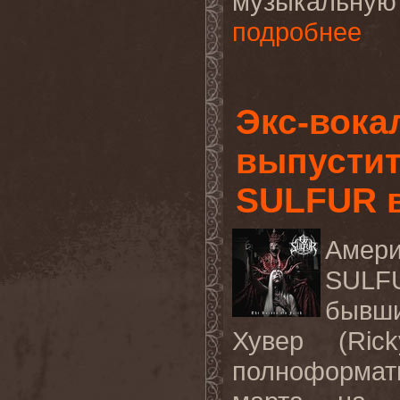
музыкальную
подробнее
Экс-вок
выпустит
SULFUR в
Амер
SULF
бывш
Хувер (Ric
полноформат