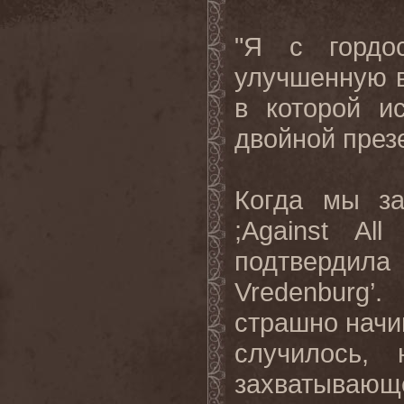
"Я с гордо
улучшенную 
в которой и
двойной през
Когда мы за
;
Against
All
подтвердил
Vredenburg
’.
страшно начин
случилось,
захватываю