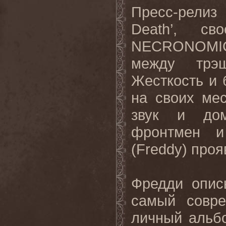
Пресс
-
релиз
Death’,
сво
NECRONOM
между
трэ
Жесткость и 
на своих ме
звук и дом
фронтмен и
(
Freddy
) проя
Фредди опис
самый совр
личный альбо