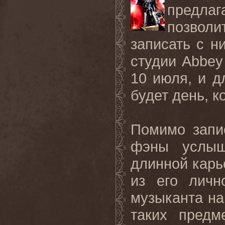
предла
позволи
записать с н
студии
Abbey
10 июля, и д
будет день, к
Помимо зап
фэны услыш
длинной карь
из его личн
музыканта на
таких предм