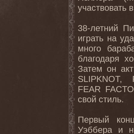
участвовать в
38-летний П
играть на уд
много бараб
благодаря х
Затем он акт
SLIPKNOT, 
FEAR FACTOR
свой стиль.
Первый кон
Уэббера и н