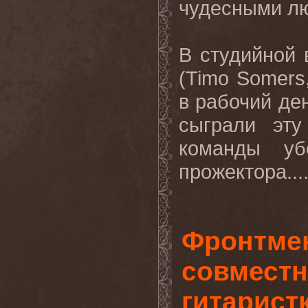
чудесными л
В студийной 
(
Timo
Somers
в рабочий де
сыграли эт
команды уб
прожектора...
Фронтмен
совместн
гитарист