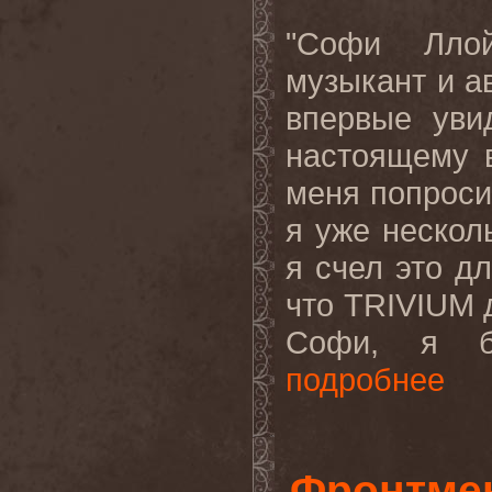
"
Софи
Лло
музыкант
и
а
впервые
уви
настоящему
меня
попрос
я
уже
нескол
я
счел
это
дл
что
TRIVIUM
Софи, я бы
подробнее
Фронтме