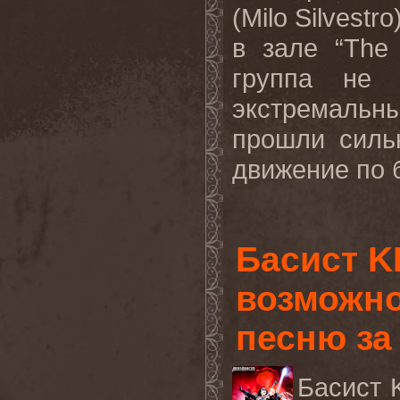
(Milo Silvest
в зале “The 
группа не 
экстремальн
прошли силь
движение по б
Басист K
возможно
песню за 
Басист