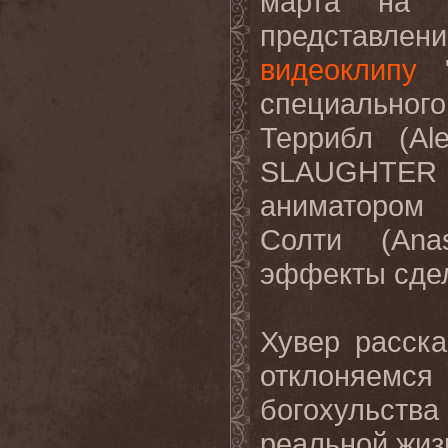
марта на
представле
видеоклипу
специальног
Террибл (
Al
SLAUGHTER
аниматором 
Солти (
Anas
эффекты сдел
Хувер расска
отклоняем
богохульства
реальной жизн