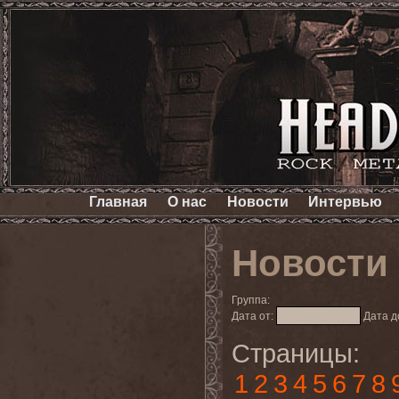
Главная
О нас
Новости
Интервью
Новости
Группа:
Дата от:
Дата д
Страницы:
1
2
3
4
5
6
7
8