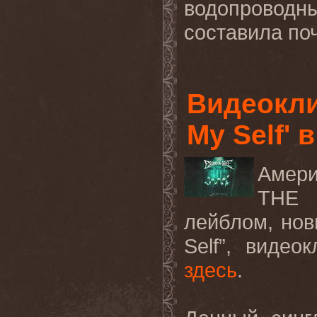
водопроводн
составила
по
Видеокли
My Self' 
Амери
THE
лейблом, нов
Self
”, видео
здесь
.