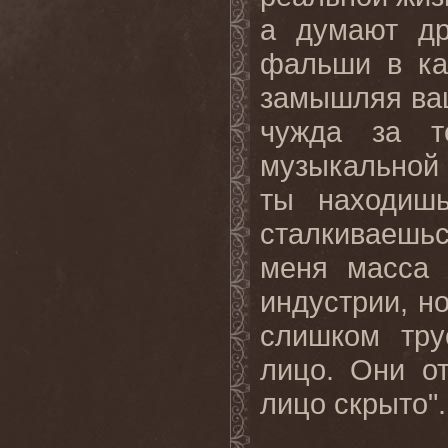
а думают др
фальши в ка
замышляя ваш
чужда за т
музыкальной 
ты находиш
сталкиваешь
меня масса 
индустрии, но
слишком тру
лицо. Они
о
лицо
скрыто
".