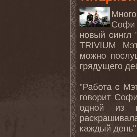
Много
Софи
новый сингл 
TRIVIUM
Мэ
можно
послу
грядущего
де
"
Работа
с
Мэ
говорит
Соф
одной
из
раскрашивал
каждый
день
"