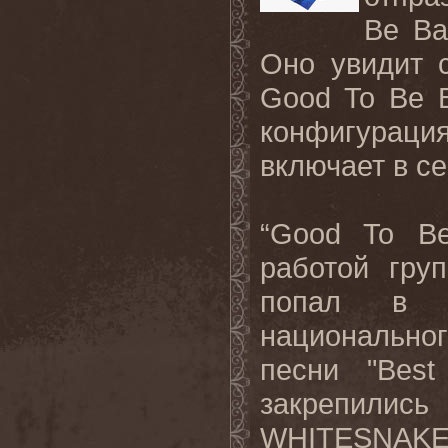
Be
Ba
Оно увидит 
Good
To
Be
конфигурац
включает в с
“
Good
To
B
работой гру
попал в в
национально
песни "
Best
закрепили
WHITESNAK