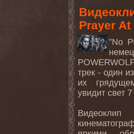
Видеокл
Prayer At
"No P
нем
POWERWOLF,
трек - один 
их грядущем
увидит свет 7
Видеокл
кинематогр
яркими об