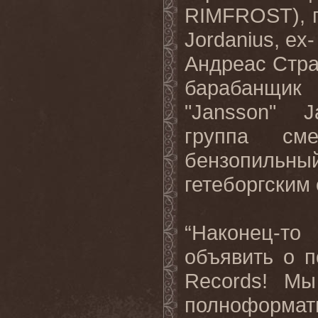
RIMFROST), г
Jordanius, e
Андреас Стра
барабанщик 
"Jansson" J
группа сме
бензопильны
гетеборгским
“Наконец-т
объявить о п
Records! Мы
полноформ