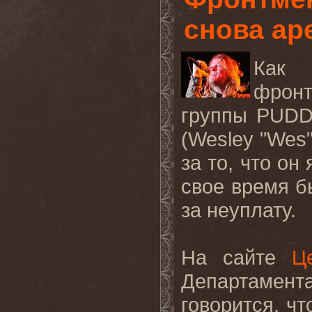
снова ар
Как 
фрон
группы
PUDD
(
Wesley
"
Wes
за то, что он
свое время б
за неуплату.
На сайте
Ц
Департамен
говорится, ч