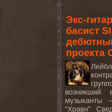
Экс-гита
басист S
дебютный
проекта 
Лейбл
конт
груп
возникший 
музыканты –
“Хравн” Свед