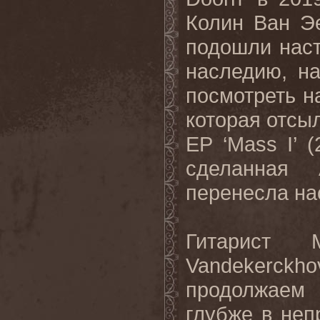
Колин Ван Эе
подошли наст
наследию, н
посмотреть н
которая отсы
EP
‘
Mass
I
’ 
сделанная
перенесла на
Гитарист 
Vandekerckho
продолжаем 
глубже в неп