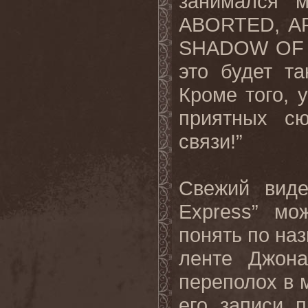
занимался 
ABORTED
,
A
SHADOW
OF
это будет т
Кроме того, 
приятных сю
связи!”
Свежий вид
Express
” мо
понять по наз
ленте Джона
переполох в м
его записи 