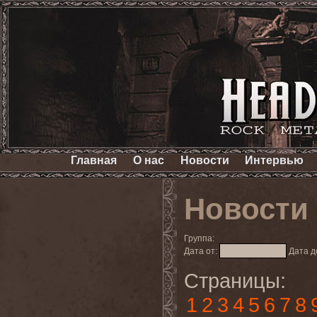
Главная
О нас
Новости
Интервью
Новости
Группа:
Дата от:
Дата д
Страницы:
1
2
3
4
5
6
7
8