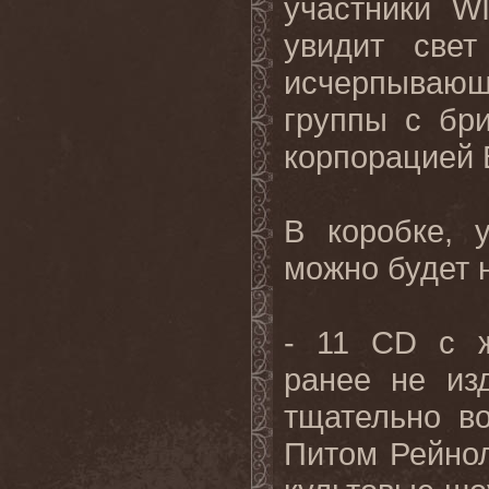
участники W
увидит свет
исчерпываю
группы с бр
корпорацией 
В коробке, 
можно будет 
- 11 CD с ж
ранее не из
тщательно в
Питом Рейнол