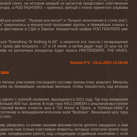
овой сингл, на котором каждый из артистов представил собственную
гитара, а
FOO
FIGHTERS
– оригинал, взятый с тепло принятого альбома
ший рок-альбом", "Лучшая рок-песня" и "Лучшее исполнение в стиле рок").
ss"
закрепилась
в
концертной
программе
группы
,
в
ближайших
планах
у
и
фестивали
в
США
и
Европе
.
Концертный график
FOO
FIGHTERS
уже
ться
"Everything Or Nothing At All",
а
начнется
эта
трасса
с
возвращения
т сразу два концерта – 17 и 19 июля, а затем дадут еще 12 шоу на 10
греве на различных концертах будут играть
PRETENDERS
,
THE
HIVES
,
Roman P-V - 24.11.2023 13:18:44
таве
пятеро участников последнего состава группы плюс вокалист Михаэль
стролях на ближайшие несколько месяцев, чтобы поработать над вторым
одного с группой названия, вышедшего в 2021 году. Тур под названием
 больше 800 тыс. фэнов. В ходе тура
HELLOWEEN
с аншлагом выступили
стролей можно отнести шоу в “
O
2
Arena
” в Праге, в “
Schleyer
-
Halle
” в
ступление в легендарном японском зале “
Budokan
”. Финальное шоу тура
з слез.
 – мы увиделись со всеми нашими фэнами после долгого ожидания, а нам
подарили нам только счастливые моменты, которые сплотили группу еще
ы уже предвкушаем работу над следующим студийным альбомом с этой