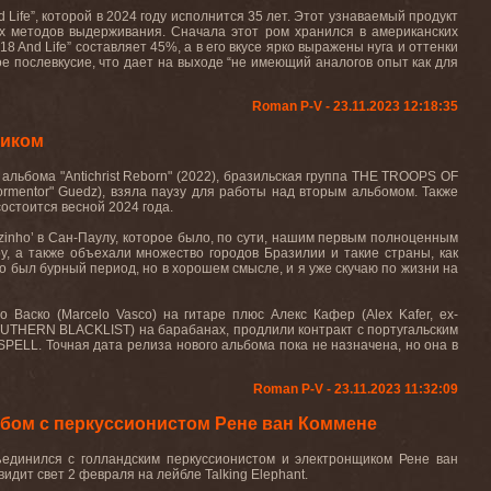
d Life”, которой в 2024 году исполнится 35 лет. Этот узнаваемый продукт
их методов выдерживания. Сначала этот ром хранился в американских
8 And Life” составляет 45%, а в его вкусе ярко выражены нуга и оттенки
ое послевкусие, что дает на выходе “не имеющий аналогов опыт как для
Roman P-V - 23.11.2023 12:18:35
ником
ьбома "Antichrist Reborn" (2022), бразильская группа THE TROOPS OF
rmentor" Guedz), взяла паузу для работы над вторым альбомом. Также
остоится весной 2024 года.
nzinho’ в Сан-Паулу, которое было, по сути, нашим первым полноценным
, а также объехали множество городов Бразилии и такие страны, как
то был бурный период, но в хорошем смысле, и я уже скучаю по жизни на
аско (Marcelo Vasco) на гитаре плюс Алекс Кафер (Alex Kafer, ex-
OUTHERN BLACKLIST) на барабанах, продлили контракт с португальским
SPELL. Точная дата релиза нового альбома пока не назначена, но она в
Roman P-V - 23.11.2023 11:32:09
ом с перкуссионистом Рене ван Коммене
динился с голландским перкуссионистом и электронщиком Рене ван
дит свет 2 февраля на лейбле Talking Elephant.