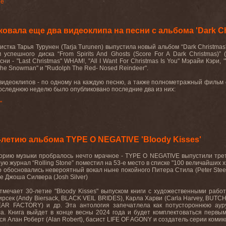
ее
овала еще два видеоклипа на песни с альбома 'Dark Ch
истка Тарья Турунен (Tarja Turunen) выпустила новый альбом “Dark Christma
успешного диска “From Spirits And Ghosts (Score For A Dark Christmas)
ни - "Last Christmas" WHAM!, "All I Want For Christmas Is You" Мэрайи Кэри, 
y The Snowman" и "Rudolph The Red- Nosed Reindeer".
видеоклипов - по одному на каждую песню, а также полнометражный фильм 
оследнюю неделю было опубликовано последние два из них:
"
-летию альбома TYPE O NEGATIVE 'Bloody Kisses'
торию музыки пробралось нечто мрачное - TYPE O NEGATIVE выпустили трети
рую журнал “Rolling Stone” поместил на 53-е место в списке "100 величайших 
 обосновались невероятный вокал ныне покойного Питера Стила (Peter Steele
е Джоша Силвера (Josh Silver)
тмечает 30-летие "Bloody Kisses" выпуском книги с художественными рабо
ирсек (Andy Biersack, BLACK VEIL BRIDES), Карла Харви (Carla Harvey, BUTC
-FEAR FACTORY) и др. Эта антология запечатлела как потустороннюю аур
. Книга выйдет в конце весны 2024 года и будет комплектоваться первым 
Алан Роберт (Alan Robert), басист LIFE OF AGONY и создатель серии комиксов