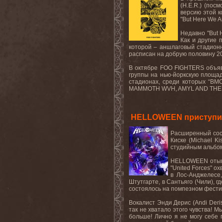
(
H
.
E
.
R
.)
(
посм
версию этой к
"
But
Here
We
A
Недавно "
But
Как
и
другие
которой
–
аншлаговый
стадион
расписан на добрую половину 20
В октябре
FOO
FIGHTERS
объя
группы
на
нью
-
йоркскую
площад
стадионах, среди которых “
BM
MAMMOTH
WVH
,
AMYL
AND
THE
HELLOWEEN приступил
Расширенный сост
Киске (Michael K
студийным альбо
HELLOWEEN
оты
"
United
Forces
" о
в Лос-Анджелесе
Штутгарте, в Сантьяго (Чили), 
состоялось на помпезном фести
Вокалист Энди Дерис (
Andi
Deri
так не хватало этого чувства!
больше! Лично я не могу себе