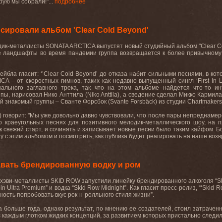
ую мы собрали!"...
подробнее
ировали альбом 'Clear Cold Beyond'
дик
-
металлисты
SONATA ARCTICA
выпустят
новый
студийный
альбом
"Clear 
е
ландшафты
во
время
пандемии
группа
возвращается
к
более
привычному
йбла гласит: ‘’
Clear
Cold
Beyond
’ до отказа набит сильными песнями, в ко
ICA
– от скоростных гимнов, таких как недавно выпущенный сингл ‘
First
In
L
нального заглавного трека, так что на этом альбоме найдется что-то 
пы, нарисовал Нико Анттила (
Niko
Anttila
), а сведение сделал Микко Кармила
й знакомый группы – Сванте Форсбок (
Svante
Forsb
ä
ck
) из студии
Chartmakers
) говорит: "Мы уже довольно давно чувствовали, что после пары непреднам
 о краеугольных песнях для позитивного мелодик-металлического шоу, на
к
свежий
старт
,
и
сочинять
и
записывает
новые
песни
было
таким
кайфом
.
Б
у с этим альбомом и посмотреть, как публика будет реагировать на наше возв
вать брендированную водку и ром
хэви-металлисты SKID ROW запустили линейку брендированного алкоголя “Skid
igin Ultra Premium” и водка “Skid Row Midnight”. Как гласит пресс-релиз, “‘Sk
ость попробовать вкус рок-н-ролльного стиля жизни”.
 больше года, однако результат, по мнению ее создателей, стоил затраченны
с каждым глотком жидких концепций, за развитием которых пристально следи