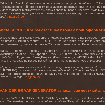
e Origin Ultra Premium” получил свое название по популярнейшей песне “18 An
в по совмещению гайанского искусства дистиллирования рома и европейск
м додерживался в емкостях из тисового дерева в Европе. Крепость “Skid Row 1
тручка. Вкусовой букет дополняют элегантные слои сухофруктов и шоколадн
ма”....
подробнее
тариста SEPULTURA работает над вторым полноформат
ство концертов в Южной Америке в поддержку дебютного полноформатного ал
ой играет бывший гитарист SEPULTURA Жайро “Торментор” Гуэдз (Jairo "To
выступление группы на фестивале “Summer Breeze Open Air Brasil”, который с
пления, например, на фестивале ‘Abril Pro Rock’ в Ресифи или в ‘Sesc Bele
мментирует Жайро. - Мы играли с CAVALERA, и это были исторические шоу
 с I AM MORBID, где поет Дэвид Винсент (David Vincent, ex-MORBID ANGEL). Э
ли взять перерыв по весьма веской причине - из-за нашего нового альбома".
в состав которых вместе с Жайро входит известный художник Марсело В
NTERRO) на вокале и басу и Александре Оливейра (Alexandre Oliveira, S
ладельцев которого является Фернанду Рибейру (Fernando Ribeiro) из MOON
ртале 2024 года....
подробнее
VAN DER GRAAF GENERATOR записал совместный альб
фонист VAN DER GRAAF GENERATOR Дэвид Джексон (David Jackson) объе
 van Commenée) для записи студийного альбома “Keep Your Lane”, который уви