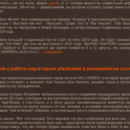
отреть
,
как
это
было
,
можно
здесь
).
А 17 ноября вышел их совместный цифр
омпозиции: Эйч-И-Ар – свежий римейк, на котором остались только вокал и 
re
".
Here
We
Are
" был номинирован на премию “
Grammy
” в трех категориях ("Луч
песни
с
"But Here We Are" - "Rescued", "Under You"
и
"The Teacher", "The Gla
ный
тур
по
Австралии
и
Новой
Зеландии
,
а
затем
сольные
стадионные
шоу
24 года.
вили большой стадионный тур по США на лето 2024 года. Он
будет
называ
ку
“Citi Field”,
где
она
не
выступала
с
2015
года
.
Там
FOO
FIGHTERS
сыграю
O
Stadium
” в Лос-Анджелесе, где группа появится 9 и 11 августа. На разо
SNIFFERS
,
ALEX
G
и
L
7....
подробнее
и к работе над вторым альбомом в расширенном сос
ав первопроходцев немецкого пауэр-метала HELLOWEEN, в который входят 
iske) и гитарист и вокалист Кай Хансен (Kai Hansen), возьмет паузу в га
мом после объединения.
грали больше 60 крайне эмоциональных шоу в поддержку предыдущего диска 
хватил 26 стран, в которых на выступления группы пришло в общей сложности
, Нью-Йорке, и Сан-Пауло, а к числу других запоминающихся моментов га
где посмотреть на группу пришло 14 тыс. человек, и их первое аншлаговое вы
вале “
Hell
&
Heaven
” в Мехико, и на нем было просто невозможно обойтись бе
s
) сказал: "Вот эта поездка! Этот мировой тур был особенным для всех нас
 Мы получили удовольствие от всех шоу – наши фэны были превосходными и 
 представить, что мы теперь будем заниматься этим без Михи и Кая! И м