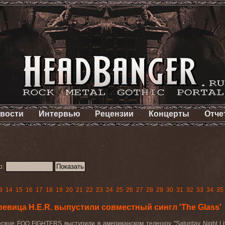
вости
Интервью
Рецензии
Концерты
Отче
о:
3
14
15
16
17
18
19
20
21
22
23
24
25
26
27
28
29
30
31
32
33
34
35
евица H.E.R. выпустили совместный сингл 'The Glass'
есяце
FOO
FIGHTERS
выступили в американском телешоу "
Saturday
Night
L