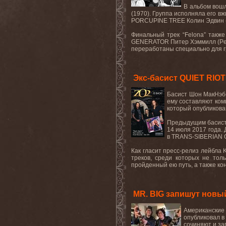
В альбом вошл
(1970). Группа исполняла его в
PORCUPINE TREE Колин Эдвин (C
Финальный трек “Felona” такж
GENERATOR Питер Хэммилл (Pete
переработаны специально для г
Экс-басист QUIET RIOT
Басист Шон МакНэбб
ему составляют комп
который опубликова
Предыдущим басисто
14 июля 2017 года. Д
в TRANS-SIBERIAN O
Как гласит пресс-релиз лейбла 
треков, среди которых не тол
пройденный ею путь, а также кон
MR. BIG запишут новы
Американские
опубликовал в
сочиняют и за