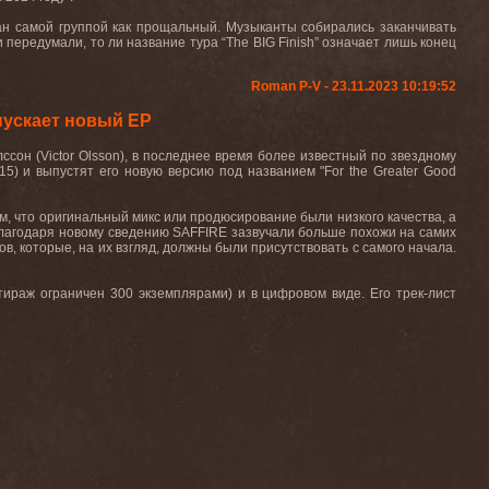
ван самой группой как прощальный. Музыканты собирались заканчивать
и передумали, то ли название тура “The BIG Finish” означает лишь конец
Roman P-V - 23.11.2023 10:19:52
пускает новый EP
сон (Victor Olsson), в последнее время более известный по звездному
5) и выпустят его новую версию под названием "For the Greater Good
, что оригинальный микс или продюсирование были низкого качества, а
. Благодаря новому сведению SAFFIRE зазвучали больше похожи на самих
в, которые, на их взгляд, должны были присутствовать с самого начала.
(тираж ограничен 300 экземплярами) и в цифровом виде. Его трек-лист