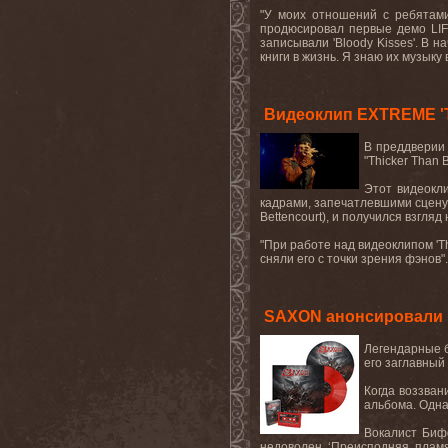
"У моих отношений с ребятам
продюсировал первые демо LIF
записывали 'Bloody Kisses'. В 
книги в жизнь. Я знаю их музыку 
Видеоклип EXTREME 'Th
В преддверии 
"Thicker Than 
Этот видеокл
кадрами, запечатлевшими сцену,
Bettencourt), и получился взгля
"При работе над видеоклипом 'Th
сняли его с точки зрения фэнов".
SAXON анонсировали но
Легендарные б
его заглавный
Когда воззван
альбома. Однак
Вокалист Бифф
недоволен. ‘Преисподняя, пламя и