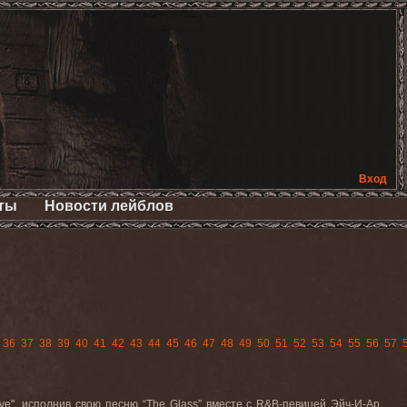
Вход
ты
Новости лейблов
36
37
38
39
40
41
42
43
44
45
46
47
48
49
50
51
52
53
54
55
56
57
ive
", исполнив свою песню “
The
Glass
” вместе с
R
&
B
-певицей Эйч-И-Ар