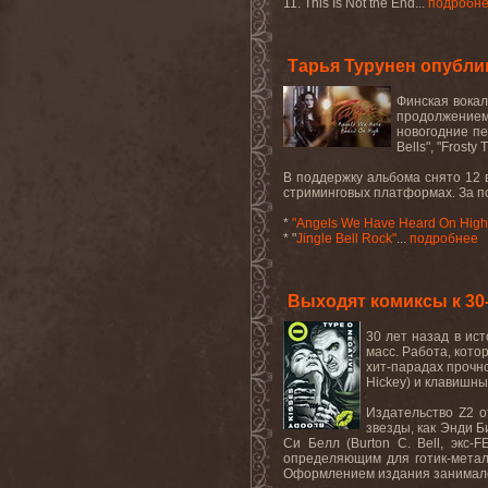
11. This Is Not the End...
подробн
Тарья Турунен опублик
Финская вокал
продолжением 
новогодние пес
Bells", "Frost
В поддержку альбома снято 12 
стриминговых платформах. За п
*
"Angels We Have Heard On High
* "
Jingle Bell Rock"
...
подробнее
Выходят комиксы к 30
30 лет назад в ис
масс. Работа, кото
хит-парадах прочно
Hickey) и клавишны
Издательство Z2 о
звезды, как Энди Б
Си Белл (Burton C. Bell, экс
определяющим для готик-метала
Оформлением издания занимался 