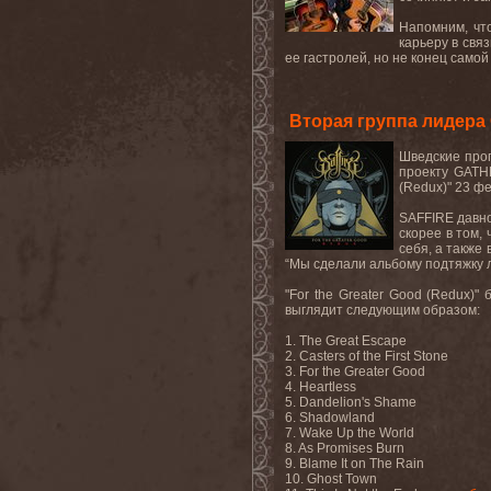
Напомним, что
карьеру в свя
ее гастролей, но не конец самой 
Вторая группа лидера
Шведские прог
проекту GATHE
(Redux)" 23 ф
SAFFIRE давно
скорее в том,
себя, а также
“Мы сделали альбому подтяжку ли
"For the Greater Good (Redux)
выглядит следующим образом:
1. The Great Escape
2. Casters of the First Stone
3. For the Greater Good
4. Heartless
5. Dandelion's Shame
6. Shadowland
7. Wake Up the World
8. As Promises Burn
9. Blame It on The Rain
10. Ghost Town