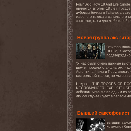
Ром “Skid Row 18 And Life Singl
является итогом 18 лет трудо
дубовых бочках в Гайане, а зате
жареного кокоса и ванильного с
знатоков, так и для любителей ро
Новая группа экс-ги
Отыграв множе
DOOM, в котор
подтверждено 
"У нас были очень важные высту
шоу и прошло с аншлагом, - ко
Аргентина, Чили и Перу, вместе
гастрольной трассе, но мы реши
Недавно THE TROOPS OF DOOM, 
NECROMANCER, EXPLICIT HATE, E
лейблом Alma Mater, одним из в
любом случае будет в первом ква
Бывший саксофонист 
Бывший саксо
Коммене (René