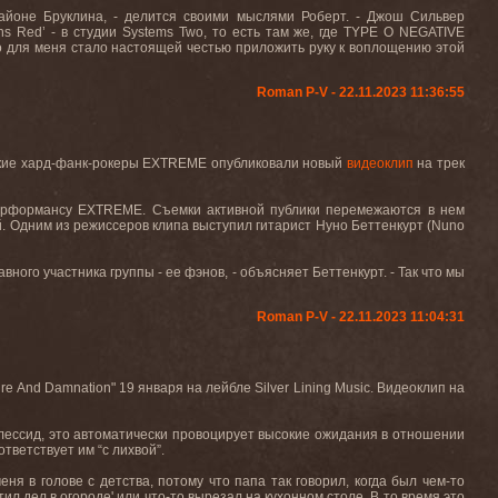
йоне Бруклина, - делится своими мыслями Роберт. - Джош Сильвер
 Red’ - в студии Systems Two, то есть там же, где TYPE O NEGATIVE
что для меня стало настоящей честью приложить руку к воплощению этой
Roman P-V - 22.11.2023 11:36:55
нские хард-фанк-рокеры EXTREME опубликовали новый
видеоклип
на трек
перформансу EXTREME. Съемки активной публики перемежаются в нем
й. Одним из режиссеров клипа выступил гитарист Нуно Беттенкурт (Nuno
вного участника группы - ее фэнов, - объясняет Беттенкурт. - Так что мы
Roman P-V - 22.11.2023 11:04:31
 And Damnation" 19 января на лейбле Silver Lining Music. Видеоклип на
Блессид, это автоматически провоцирует высокие ожидания в отношении
ответствует им “с лихвой”.
еня в голове с детства, потому что папа так говорил, когда был чем-то
отил дел в огороде' или что-то вырезал на кухонном столе. В то время это