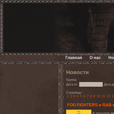
Главная
О нас
Но
Новости
Группа:
Дата от:
Дата д
Страницы:
1
2
3
4
5
6
7
8
9
10
11
12
1
FOO FIGHTERS и R&B-п
В прошлом м