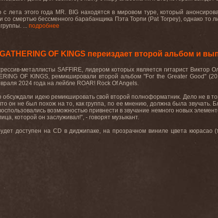
 с лета этого года MR. BIG находятся в мировом туре, который анонсиро
зи со смертью бессменного барабанщика Пэта Торпи (Pat Torpey), однако то л
группы. ...
подробнее
 GATHERING OF KINGS переиздает второй альбом и вы
рессив-металлисты SAFFIRE, лидером которых является гитарист Виктор Олс
RING OF KINGS, ремикшировали второй альбом "For the Greater Good" (201
евраля 2024 года на лейбле ROAR! Rock Of Angels.
 обсуждали идею ремикшировать свой второй полноформатник. Дело не в том
 что он не был похож на то, как группа, по ее мнению, должна была звучать
 воспользовались возможностью привнести в звучание немного новых элементо
ца, которой он заслуживал!”, - говорят музыкант.
" будет доступен на CD в диджипаке, на прозрачном виниле цвета кюрасао 