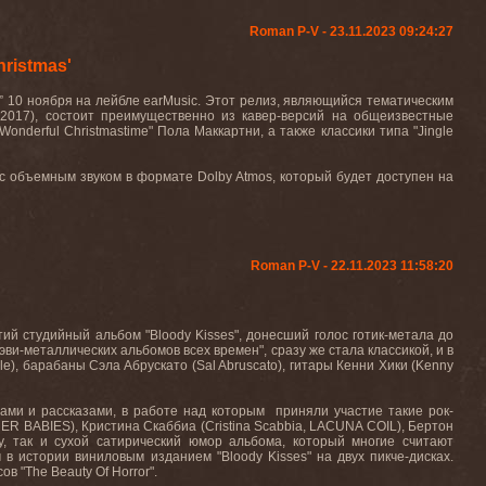
Roman P-V - 23.11.2023 09:24:27
ristmas'
s” 10 ноября на лейбле earMusic. Этот релиз, являющийся тематическим
” (2017), состоит преимущественно из кавер-версий на общеизвестные
"Wonderful Christmastime" Пола Маккартни, а также классики типа "Jingle
с объемным звуком в формате Dolby Atmos, который будет доступен на
Roman P-V - 22.11.2023 11:58:20
й студийный альбом "Bloody Kisses", донесший голос готик-метала до
хэви-металлических альбомов всех времен", сразу же стала классикой, и в
), барабаны Сэла Абрускато (Sal Abruscato), гитары Кенни Хики (Kenny
тами и рассказами, в работе над которым приняли участие такие рок-
HER BABIES), Кристина Скаббиа (Cristina Scabbia, LACUNA COIL), Бертон
у, так и сухой сатирический юмор альбома, который многие считают
в истории виниловым изданием "Bloody Kisses" на двух пикче-дисках.
 "The Beauty Of Horror".