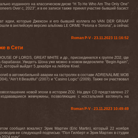
льно изданного на классическом диске “H To He Who Am The Only One”
neers Over c, 2023”, и в ее записи также принял участие бывший басист
лежат идеи, которые Джексон и его бывший коллега по VAN DER GRAAF
шли в английскую версию альбома LE ORME “Felona e Sorona”, а сейчас
Roman P-V - 23.11.2023 11:16:52
же в Сети
HOUSE OF LORDS, GREAT WHITE и др., присоединился к группе ZO2, где
а барабанах. Увидеть Шона уже можно в новом видеоклипе “Begin Again”,
, который выйдет 5 декабря на лейбле Kivel.
и погиб в автомобильной аварии на гастролях в составе ADRENALIME MOB
 “Ain’t It Beautiful” (2007) и “Casino Logic” (2009). Также он участвовал
 провозглашение новой эпохи в истории ZO2. На двух CD представлено 27
 издававшиеся жемчужины, позволяющие с ностальгией взглянуть на
Roman P-V - 23.11.2023 10:49:49
том сообщил вокалист Эрик Мартин (Eric Martin), который 22 ноября
опроводив ее следующей подписью: “Пол Гилберт и Эрик Мартин в студии
 2024 году”.