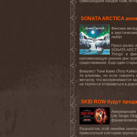
сумасшедшей бандой тыкв, котор
SONATA ARCTICA анонс
Финские
мело
в
акустически
лейбл
.
Пресс-релиз ле
SONATA
ARCT
Things
’ и фи
напоминающую ранние дни груп
существования. Еще один стары
Вокалист Тони Какко (
Tony
Kakko
те альбомы, но если говорить
металлу
,
что
воспринимается
ка
не терпится отправиться в дорог
SKID ROW будут прода
Американские 
Life Single Or
фэнам возможн
Разработка этой линейки заняла
прикоснуться к историю группы 