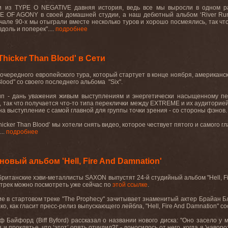
и из TYPE O NEGATIVE давняя история, ведь все мы выросли в одном ра
E OF AGONY в своей домашней студии, а наш дебютный альбом ‘River Runs
начале 90-х мы отыграли вместе несколько туров и хорошо посмеялись, так 
вдоль и поперек"....
подробнее
icker Than Blood' в Сети
очередного европейского тура, который стартует в конце ноября, америка
Blood" со своего последнего альбома "Six".
ип - дань уважения живым выступлениям и энергетически насыщенному 
 так что получается что-то типа переклички между EXTREME и их аудиторие
д на выступление с самой главной для группы точки зрения - со стороны фэнов.
icker Than Blood' мы хотели снять видео, которое чествует пятого и самого гла
...
подробнее
вый альбом 'Hell, Fire And Damnation'
ританские хэви-металлисты SAXON выпустят 24-й студийный альбом "Hell, Fire
 трек можно посмотреть уже сейчас по
этой ссылке
.
ие в стартовом треке "The Prophecy" зачитывает знаменитый актер Брайан 
о, как гласит пресс-релиз выпускающего лейбла, "Hell, Fire And Damnation" со
 Байфорд (Biff Byford) рассказал о названии нового диска: "Оно засело у м
 проклятье, что ‘этот’ опять отчудил?!' - доносилось от него, когда я 'навор