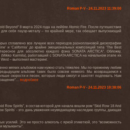
Roman P-V - 24.11.2023 11:39:00
Cold Beyond"
8 марта 2024 года на лейбле
Atomic Fire.
После
путешествия
для
себя
пауэр
-
металу
–
по
крайней
мере
,
так
обещает
выпускающий
торых сплавлено все лучшее всех периодов разноплановой дискографии
ine
’ и ‘
California
’ до крайне эмоциональных композиций типа ‘
The
Best
интересное для абсолютно каждого фэна
SONATA
ARCTICA
”. Обложку,
 (
Mikko
Karmila
), работавший с
SONATA
ARCTICA
на начальном этапе их
West
– выполнил мастеринг.
еренно мягких альбомов нам нужно стать тяжелее. Мы по-прежнему любим
 предыдущем альбоме таких было совсем немного. Мы
возвращаемся
к
ольше
скорости
и
песен
,
которые
люди
смогут
и
захотят
подпевать
.
Нам
ращение"....
подробнее
Roman P-V - 24.11.2023 10:38:06
 Row Spirits”, в состав которой для начала вошли ром “Skid Row 18 And
id Row Spirits’ - это дань уважения неувядающему наследию группы, дающая
х усилий. Это не просто алкоголь с яркой этикеткой, это “возможность
ли музыканты”.