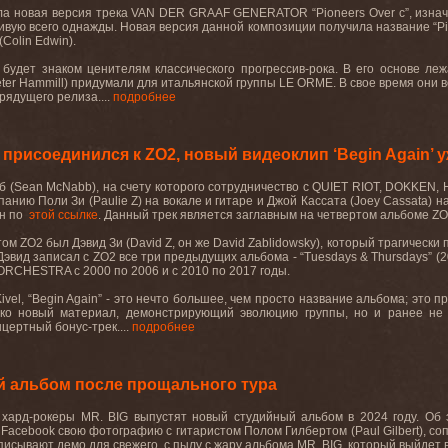
а новая версия трека VAN DER GRAAF GENERATOR “Pioneers Over c”, изнача
живую всего однажды. Новая версия данной композиции получила название “Pio
olin Edwin).
е будет знаком ценителям классического прогрессив-рока. В его основе 
r Hammill) придумали для итальянской группы LE ORME. В свое время они во
рядущего релиза....
подробнее
 присоединился к ZO2, новый видеоклип ‘Begin Again’ у
 (Sean McNabb), на счету которого сотрудничество с QUIET RIOT, DOKKEN, 
анию Поли Зи (Paulie Z) на вокале и гитаре и Джой Кассата (Joey Cassata) н
н по
этой ссылке
. Данный трек является заглавным на четвертом альбоме ZO2
м ZO2 был Дэвид Зи (David Z, он же David Zablidowsky), который трагическ
эвид записал с ZO2 все три предыдущих альбома - “Tuesdays & Thursdays” (2004),
RCHESTRA с 2000 по 2006 и с 2010 по 2017 годы.
Kivel, “Begin Again” - это нечто большее, чем просто название альбома; это
ько новый материал, демонстрирующий эволюцию группы, но и ранее не
цертный бонус-трек....
подробнее
й альбом после прощального тура
 хард-рокеры MR. BIG выпустят новый студийный альбом в 2024 году. Об э
 Facebook свою фотографию с гитаристом Полом Гилбертом (Paul Gilbert), с
писывают демо для свежего, с пылу с жару альбома MR. BIG, который выйдет в