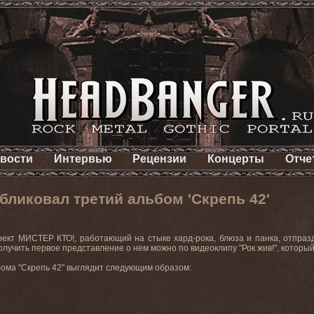
вости
Интервью
Рецензии
Концерты
Отче
ликовал третий альбом 'Скрепь 42'
оект МИСТЕР КТО!, работающий на стыке хард-рока, блюза и панка, отпра
Получить первое представление о нем можно по видеоклипу "Рок жив!", котор
бома "Скрепь 42" выглядит следующим образом: