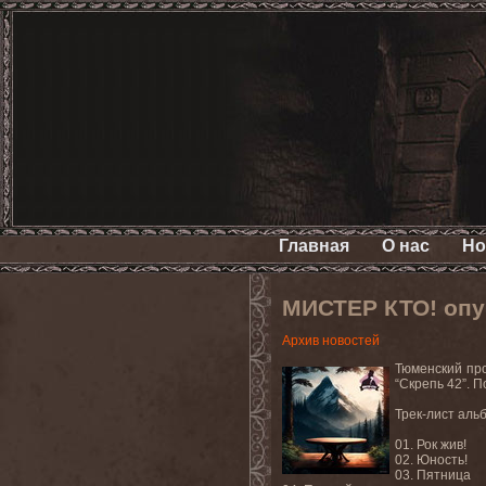
Главная
О нас
Но
МИСТЕР КТО! опуб
Архив новостей
Тюменский пр
“Скрепь 42”. 
Трек-лист аль
01. Рок жив!
02. Юность!
03. Пятница