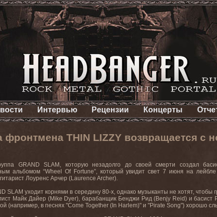
вости
Интервью
Рецензии
Концерты
Отче
а фронтмена THIN LIZZY возвращается с
руппа GRAND SLAM, которую незадолго до своей смерти создал басист
ым альбомом “Wheel Of Fortune”, который увидит свет 7 июня на лейбле S
гитарист Лоуренс Арчер (Laurence Archer).
 SLAM уходит корнями в середину 80-х, однако музыканты не хотят, чтобы гр
алист Майк Дайер (Mike Dyer), барабанщик Бенджи Рид (Benjy Reid) и басист
ой (например, в песнях "Come Together (In Harlem)" и "Pirate Song") хорошо 