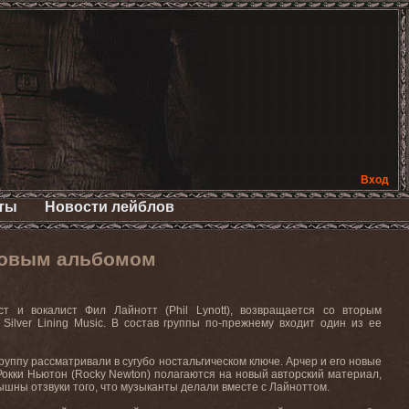
Вход
ты
Новости лейблов
 новым альбомом
 и вокалист Фил Лайнотт (Phil Lynott), возвращается со вторым
ilver Lining Music. В состав группы по-прежнему входит один из ее
уппу рассматривали в сугубо ностальгическом ключе. Арчер и его новые
 Рокки Ньютон (Rocky Newton) полагаются на новый авторский материал,
слышны отзвуки того, что музыканты делали вместе с Лайноттом.