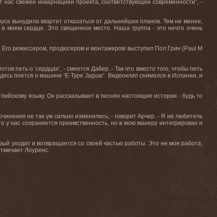
ют нас свежей инкарнацией проекта, соответствующей современности”, -
са вынудила квартет отказаться от дальнейших планов. Тем не менее,
я в моем сердце. Это священное место. Наша группа - это нечто очень
ь. Его режиссером, продюсером и монтажером выступил Пол Грин (Paul M
тов петь о ‘сердцах’, - смеется Дайер. - Так что вместо того, чтобы петь
здесь поется о машине ‘E-Type Jaguar’. Видеоклип снимался в Испании, и
нглийскому языку. Он рассказывает в песнях настоящие истории - будь то
очинения не так уж сильно изменились, - говорит Арчер. - Я не любитель
то у нас сохраняется преемственность, но в мою манеру интегрирован и
торый уходит и возвращается со своей частью работы. Это не моя работа,
 отмечает Лоуренс.