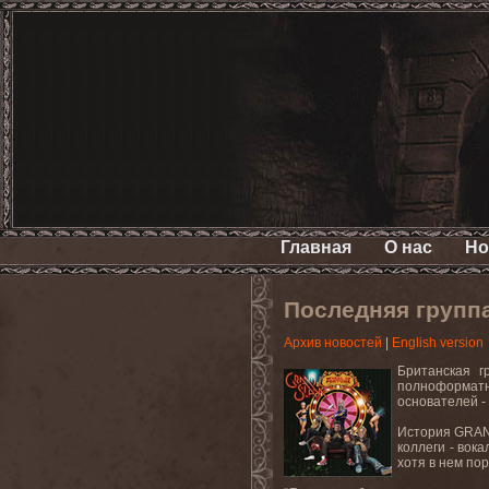
Главная
О нас
Но
Последняя групп
Архив новостей
|
English version
Британская г
полноформатн
основателей - 
История GRAND
коллеги - вок
хотя в нем пор