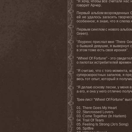
“Я хочу, чтобы все считали нас
говорит Арчер.
Первый альбом возрожденных GR
ей не удалось загасить творче
особенное; я знаю, что я слегка 
Первым синглом с нового альбом
Green).
“Лоуренс прислал мне ‘There Goes
о бывшей девушке, я вывернул см
в этом тоже есть своя ирония”.
“Wheel Of Fortune” - это свидет
о пилотах истребителей времен
“Я считаю, что с того момента, 
суперскоростных запилов, я пре
весь тот опыт, который я получил
“Я делаю основу песни, у меня е
а его, и она у него отлично полу
Трек-лист “Wheel Of Fortune” в
01. There Goes My Heart
02. Starcrossed Lovers
03. Come Together (In Harlem)
04. Trail Of Tears
05. Feeling Is Strong (Jo's Song)
06. Spitfire