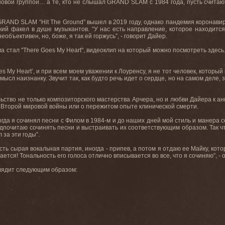
 новой группой… а те, кто не слышал GRAND SLAM с 1984 года, пусть счита
AND SLAM “Hit The Ground” вышел в 2019 году, однако пандемия коронавиру
ский факел в душе музыкантов. “У нас есть направление, которое находитс
необъективен, но, боже, я так ей горжусь”, - говорит Дайер.
а стал "There Goes My Heart", видеоклип на который можно посмотреть здес
 My Heart’, и при всем моем уважении к Лоуренсу, я не тот человек, который го
ысл наизнанку. Звучит так, как будто речь идет о сердце, но на самом деле, 
ельство не только композиторского мастерства Арчера, но и любви Дайера к а
 Второй мировой войны или о пережитом опыте клинической смерти.
когда я сочинял песни с Филом в 1984-м и до наших дней мой стиль и манера с
дпочитаю сочинять песни и выстраивать их соответствующим образом. Так ч
 за эти годы”.
сть сырая вокальная партия, иногда - припев, а потом я отдаю ее Майку, ко
чается! Тональность его голоса отлично вписывается во все, что я сочиняю”, -
ыглядит следующим образом: