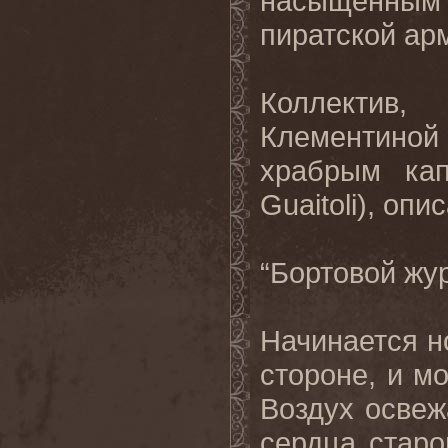
насыщенным
пиратской ар
Коллектив
Клементиной
храбрым кап
Guaitoli), оп
“Бортовой жур
Начинается н
стороне, и м
Воздух освеж
сердца старо