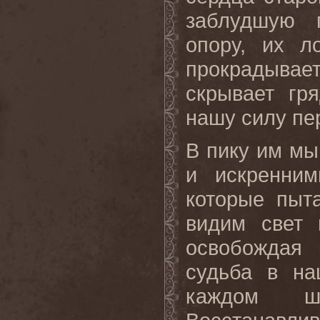
заблудшую 
опору, их л
прокрадывае
скрывает гр
нашу силу пе
В пику им мы
и искренним
которые пыт
видим свет 
освобождая
судьба в на
каждом ш