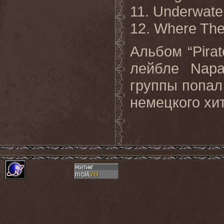
11. Underwate
12. Where Th
Альбом “Pirat
лейбле Nap
группы попал
немецкого хи