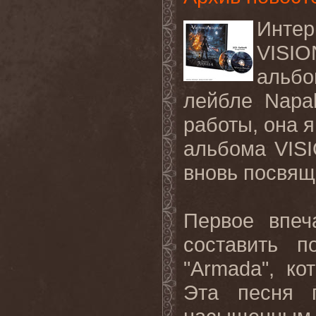
Инте
VISI
альбо
лейбле Napa
работы, она 
альбома VISI
вновь посвящ
Первое впеч
составить п
"Armada", к
Эта песня п