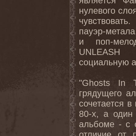
является Фа
нулевого слоя
чувствовать
пауэр-метала
и поп-мело
UNLEASH 
социальную а
"Ghosts In 
грядущего а
сочетается в
80-х, а оди
альбоме - с
отличие от 