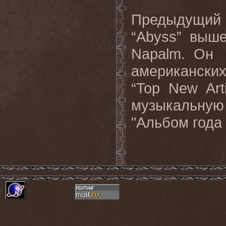
Предыдущий
“Abyss” выш
Napalm. Он 
американских
“Top New Art
музыкальну
"Альбом года 