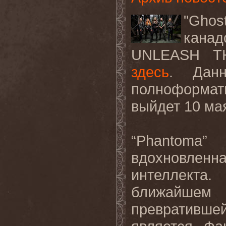
"Ghos
кана
UNLEASH TH
здесь
. Дан
полноформат
выйдет 10 ма
“Phantoma
вдохновленна
интеллекта
ближайшем
превратившей