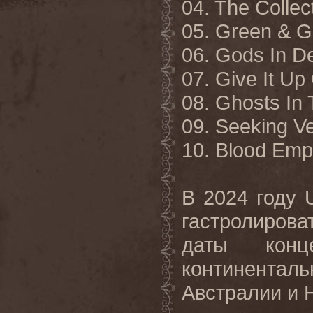
04. The Collec
05. Green & G
06. Gods In D
07. Give It Up 
08. Ghosts In 
09. Seeking 
10. Blood Emp
В 2024 году
гастролиров
даты конц
континента
Австралии и 