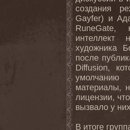
создания р
Gayfer) и Ад
RuneGate, 
интеллект 
художника Б
после публик
Diffusion, к
умолчанию 
материалы, н
лицензии, чт
вызвало у ни
В итоге групп