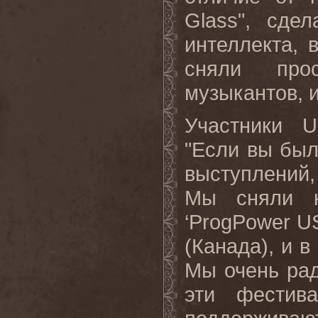
Glass", сде
интеллекта,
сняли прос
музыкантов, 
Участники 
"Если вы бы
выступлений, 
Мы сняли к
‘ProgPower U
(Канада), и в
Мы очень рад
эти фестив