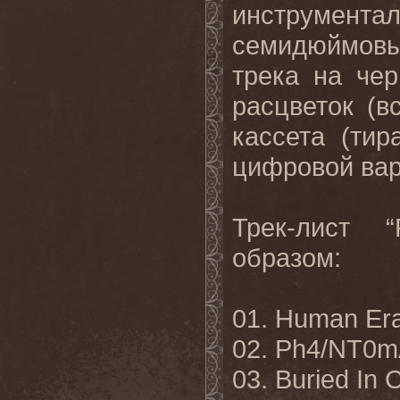
инструмент
семидюймовы
трека на че
расцветок (в
кассета (ти
цифровой вар
Трек-лист 
образом:
01. Human Er
02. Ph4/NT0
03. Buried In 