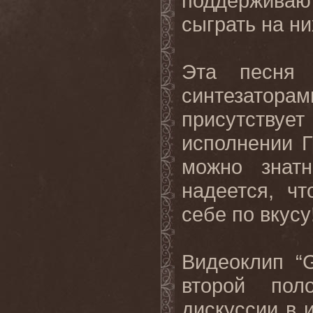
поддерживают
сыграть на ни
Эта песня
синтезатор
присутствует
исполнении Гр
можно знат
надеется, ч
себе по вкусу
Видеоклип “
второй пол
дискуссии в 