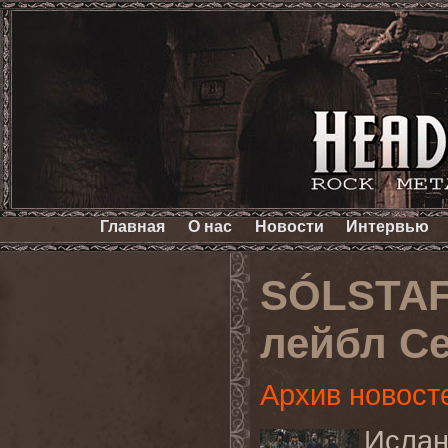
Главная
О нас
Новости
Интервью
SÓLSTAF
лейбл Ce
Архив новост
Ислан