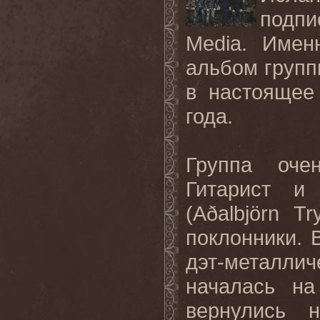
подпи
Media. Имен
альбом групп
в настоящее
года.
Группа оче
Гитарист и
(Aðalbjörn T
поклонники. 
дэт-металли
началась н
вернулись 