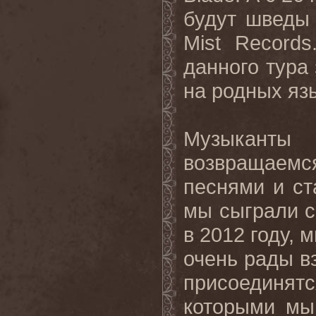
будут шведы
Mist Records
данного тура 
на родных яз
Музыканты 
возвращаем
песнями и ст
мы сыграли 
в 2012 году, 
очень рады вз
присоедин
которыми мы