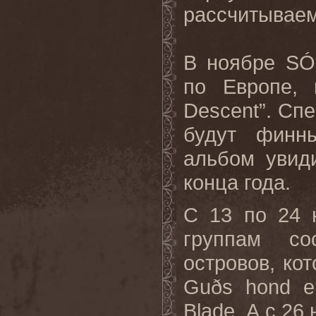
рассчитываем 
В ноябре SÓ
по Европе, 
Descent”. Сп
будут финн
альбом увиди
конца года.
С 13 по 24 
группам с
островов, ко
Guðs hond e
Blade. А с 26