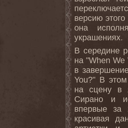
переключает
версию этого
она исполн
украшениях.
В середине р
на "When We 
в завершение 
You?" В это
на сцену в 
Сирано и и
впервые за 
красивая да