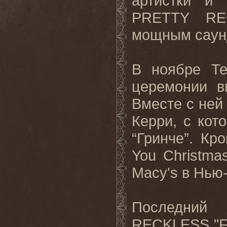
артистки и
PRETTY RE
мощным саунд
В ноябре Т
церемонии в
Вместе с ней
Керри, с кот
“Гринче”. Кр
You Christma
Macy's в Нью
Последний
RECKLESS "For