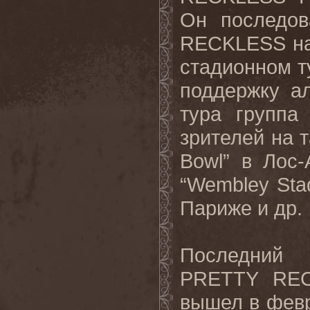
Он последо
RECKLESS на
стадионном т
поддержку а
тура группа
зрителей на 
Bowl” в Лос-А
“Wembley Stad
Париже и др.
Последний
PRETTY REC
вышел в февр