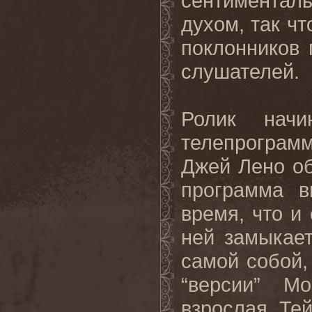
сентимента
духом, так чт
поклонников 
слушателей.
Ролик начи
телепрограм
Джей Лено о
программа 
время, что и
ней замыкает
самой собой,
“версии” М
взрослая Те