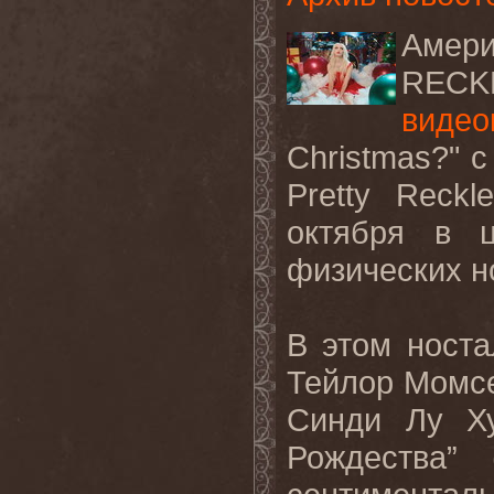
Амери
RECK
видео
Christmas?" с
Pretty Reck
октября в 
физических н
В этом носта
Тейлор Момсе
Синди Лу Ху
Рождества” 