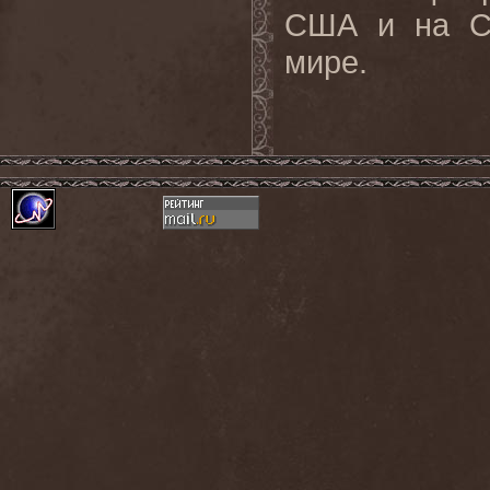
США и на Ce
мире.