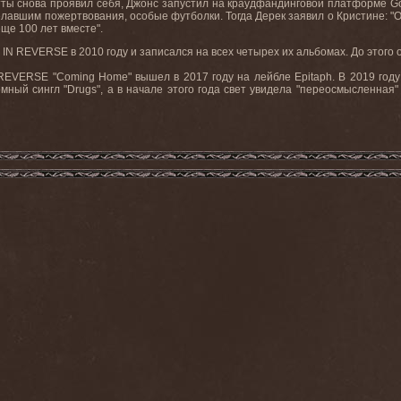
Кетты снова проявил себя, Джонс запустил на краудфандинговой платформе G
вшим пожертвования, особые футболки. Тогда Дерек заявил о Кристине: "Она
ще 100 лет вместе".
 IN REVERSE в 2010 году и записался на всех четырех их альбомах. До этог
REVERSE "Coming Home" вышел в 2017 году на лейбле Epitaph. В 2019 год
омный сингл "Drugs", а в начале этого года свет увидела "переосмысленная"