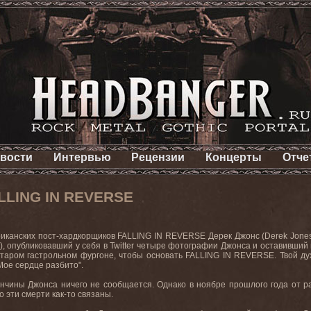
вости
Интервью
Рецензии
Концерты
Отче
ALLING IN REVERSE
иканских пост-хардкорщиков FALLING IN REVERSE Дерек Джонс (Derek Jones)
), опубликовавший у себя в Twitter четыре фотографии Джонса и оставивший 
таром гастрольном фургоне, чтобы основать FALLING IN REVERSE. Твой дух 
Мое сердце разбито".
нчины Джонса ничего не сообщается. Однако в ноябре прошлого года от рака
 эти смерти как-то связаны.