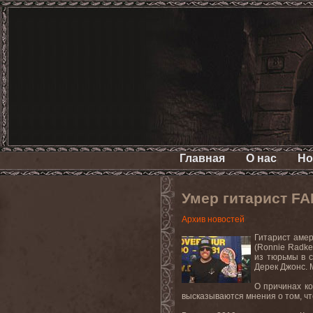
Главная
О нас
Но
Умер гитарист F
Архив новостей
Гитарист амер
(Ronnie Radke
из тюрьмы в с
Дерек Джонс. 
О причинах ко
высказываются мнения о том, что