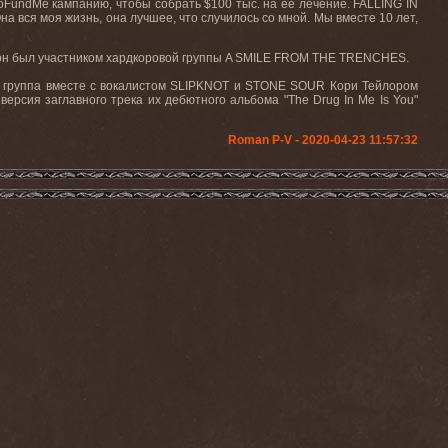
oFundMe кампанию, чтобы собрать $100 тыс. на ее лечение. FALLING IN
 вся моя жизнь, она лучшее, что случилось со мной. Мы вместе 10 лет,
о он был участником хардкоровой группы A SMILE FROM THE TRENCHES.
у группа вместе с вокалистом SLIPKNOT и STONE SOUR Кори Тейлором
 версия заглавного трека их дебютного альбома "The Drug In Me Is You"
Roman P-V - 2020-04-23 11:57:32