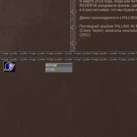
В марте 2019 года, когда рак 
REVERSE раздавали фэнам, сдела
и я рассчитываю, что мы будем е
Джонс присоединился к FALLING
Последний альбом FALLING IN 
(Corey Taylor) записала неальб
(2011).