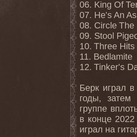
06. King Of Te
07. He's An As
08. Circle The
09. Stool Pige
10. Three Hits
11. Bedlamite
12. Tinker's 
Берк играл 
годы, затем
группе вплот
в конце 2022
играл на гит