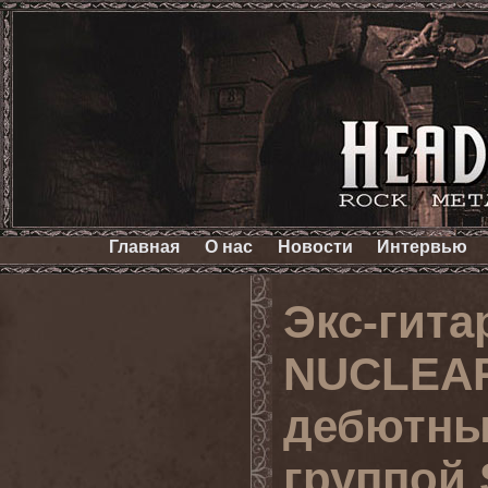
Главная
О нас
Новости
Интервью
Экс-гит
NUCLEAR
дебютны
группой