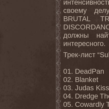
интенсивнос
своему дел
BRUTAL T
DISCORDANC
должны най
интересного.
Трек-лист “S
01. DeadPan
02. Blanket
03. Judas Kis
04. Dredge Th
05. Cowardly 