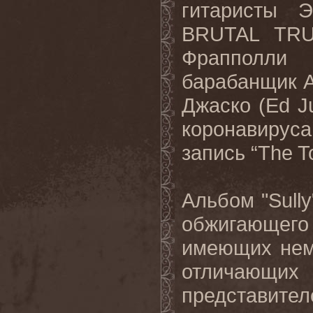
гитаристы 
BRUTAL TRU
Фрапполли
барабанщик А
Джаско (Ed J
коронавирус
запись “The T
Альбом "Sully
обжигающего 
имеющих нем
отличающи
представ