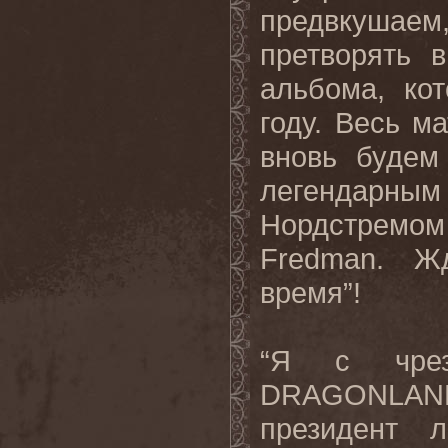
предвкушае
претворять 
альбома, ко
году. Весь м
вновь будем
легендар
Нордстремо
Fredman. Ж
время”!
“Я с чрез
DRAGONLAND в
президент л