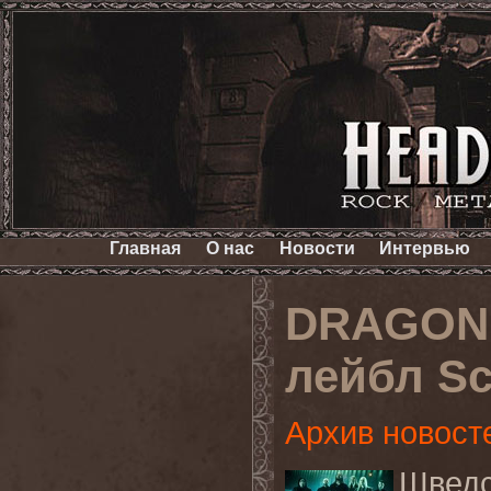
Главная
О нас
Новости
Интервью
DRAGONL
лейбл Sc
Архив новост
Швед