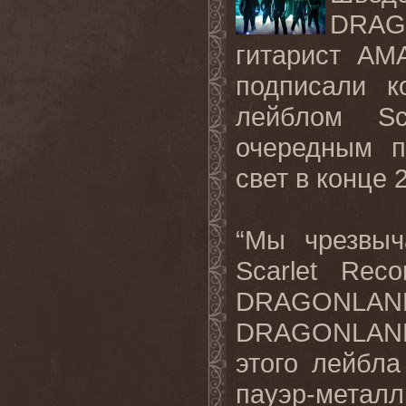
DRAGO
гитарист AM
подписали к
лейблом Sc
очередным п
свет в конце 
“Мы чрезвыч
Scarlet Rec
DRAGONLAND,
DRAGONLAND Э
этого лейбла
пауэр-мет