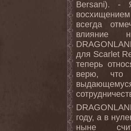
Bersani). 
восхищением 
всегда отме
влияние н
DRAGONLAND 
для Scarlet Re
теперь отно
верю, что
выдающемус
сотрудничеств
DRAGONLAND 
году, а в ну
ныне счи