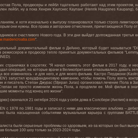
остав Пола, продюсеры и лейбл тщательно работают над этим проектом, н
влен лейбл, ну а пока Хенрик Хаугснес Каупанг (Henrik Haugsnes Kaupang)
аниям, и хотя изначально к выпуску планировался только строго лимитиро
торым они нужны. Все права и авторские отчисления, причитающиеся Полу от 
ников и счастливого Нового года. В эти дни выйдет долгожданная третья книг
.maidencroatia.com
".
иальный документальный фильм о ДиАнно, который будет называться "Di'A
из режиссеров и продюсер тепло принятых документальных фильмов "Lemmy
MNED).
их страничках в соцсетях: "Я начал снимать этот фильм в 2017 году, и не
дал операций, на которые врачи в Великобритании отказывались давать зеле
да все изменилось - и для него, и для моего фильма. Кастро Перджони (Kast
EN') запустил краудфандинговую кампанию, чтобы помочь Полу взять конт
эн и писатель Степан Джурас (Stjepan Juras) организовал лечение Пола в За
 Степан не просто изменили жизнь Пола, а продлили ее. Мой фильм в зна
шие моменты под конец его жизни".
юс) скончался 21 октября 2024 года у себя дома в Солсбери (Англия) в возр
 с 1978 по 1981 годы и записал с ними два классических альбома – дебютник
но была насыщенная событиями музыкальная карьера с группами BATTL
калиста были серьезные проблемы со здоровьем, из-за которых он был вынужд
рав больше 100 шоу только за 2023-2024 годы.