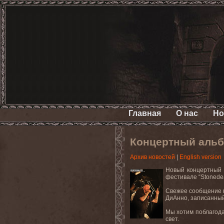
Главная
О нас
Но
Концертный альб
Архив новостей
|
English version
Новый концертный 
фестивале “Stonede
Свежее сообщение н
ДиАнно, записанный 
Мы хотим поблагода
свет.