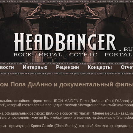
вости
Интервью
Рецензии
Концерты
Отче
ом Пола ДиАнно и документальный фильм
альбом покойного фронтмена IRON MAIDEN Пола ДиАнно (Paul Di'Anno) уви
ad”, который состоялся на площадке “Newark Showground” в английском город
а официальных ресурсах ДиАнно в соцсетях гласит: "Менее месяца назад мы
в его последнем туре по Великобритании, а именно, на фестивале ‘Stonedead’
рить промоутера Криса Самби (Chris Sumby), который бесплатно передал на