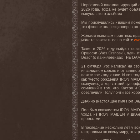
Норвежский аккомпанирующий с
2026 года. Тогда же будет объя
выпуска этого альбома.
Мы прислушались к вашим пожел
тех фэнов и коллекционеров, ко
Желаем всем вам приятных празд
можете заказать ее на сайте
www
Также в 2026 году выйдет офиц
Оршоски (Wes Orshoski), один 
Dead" (о панк-легендах THE DA
21 октября Уэс написал на сво
инвалидном кресле и отчаянно ж
покатилось под откос. И вот тог
как 'место рождения IRON MAID
скинулись, а хорватский суперф
сомнений в том, что Кастро и
обеспечили Полу почти все хоро
ДиАнно (настоящее имя Пол Эндр
Пол был вокалистом IRON MAIDEN
ухода из IRON MAIDEN у ДиАн
проектами.
В последние несколько лет у во
гастролями по всему миру, отыг