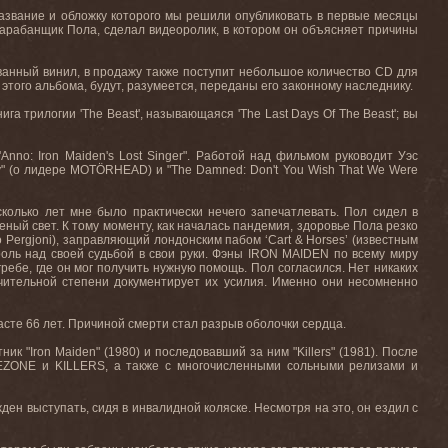
азвание и обложку которого мы решили опубликовать в первые месяцы
, барабанщик Пола, сделал видеоролик, в котором он объясняет причины
ванный винил, в продажу также поступит небольшое количество CD для
этого альбома, будут, разумеется, переданы его законному наследнику.
а трилогии 'The Beast', называющаяся 'The Last Days Of The Beast'; вы
nno: Iron Maiden's Lost Singer". Работой над фильмом руководит Уэс
" (о лидере MOTÖRHEAD) и "The Damned: Don't You Wish That We Were
сколько лет мне было практически нечего запечатлевать. Пол сидел в
ный свет. К тому моменту, как началась пандемия, здоровье Пола резко
ro Pergjoni), заправляющий лондонским пабом ‘Cart & Horses’ (известным
роль над своей судьбой в свои руки. Фэны IRON MAIDEN по всему миру
гребе, где он мог получить нужную помощь. Пол согласился. Нет никаких
чительной степени документирует их усилия. Именно они несомненно
асте 66 лет. Причиной смерти стал разрыв оболочки сердца.
 "Iron Maiden" (1980) и последовавший за ним "Killers" (1981). После
EZONE и KILLERS, а также с многочисленными сольными релизами и
ен выступать, сидя в инвалидной коляске. Несмотря на это, он ездил с