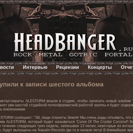
вости
Интервью
Рецензии
Концерты
Отче
пили к записи шестого альбома
метал-пираты ALESTORM вошли в студию, чтобы записать новый альбом "Cu
анет уже шестой студийной полноформатной работой группы и будет содерж
ь поклонникам.
STORM сообщают: "Эй, люди планеты Земля! Мы очень рады объявить, что се
ма ALESTORM, который будет называться 'Curse Of The Crystal Coconut'! Во
 течение следующих трех недель, записывая 13 песен, некоторые из которых
, будут выпущены на Napalm Records где-то в начале лета! В ближайшее вр