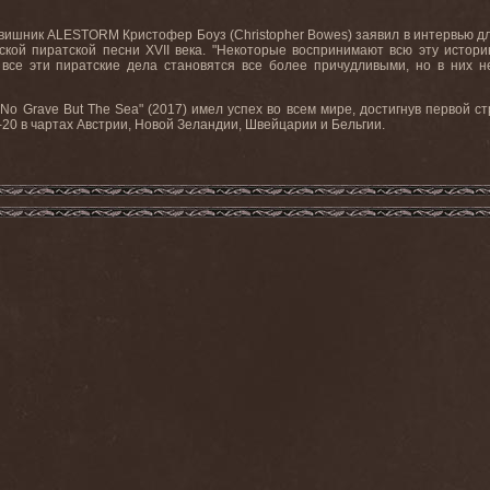
ишник ALESTORM Кристофер Боуз (Christopher Bowes) заявил в интервью для
кой пиратской песни XVII века. "Некоторые воспринимают всю эту истори
 все эти пиратские дела становятся все более причудливыми, но в них н
Grave But The Sea" (2017) имел успех во всем мире, достигнув первой стр
-20 в чартах Австрии, Новой Зеландии, Швейцарии и Бельгии.