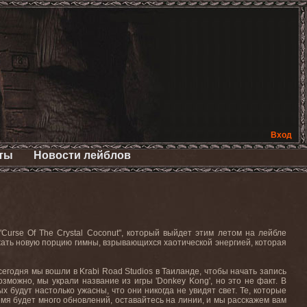
Вход
ты
Новости лейблов
rse Of The Crystal Coconut", который выйдет этим летом на лейбле
ать новую порцию гимны, взрывающихся хаотической энергией, которая
годня мы вошли в Krabi Road Studios в Таиланде, чтобы начать запись
зможно, мы украли название из игры 'Donkey Kong', но это не факт. В
 будут настолько ужасны, что они никогда не увидят свет. Те, которые
емя будет много обновлений, оставайтесь на линии, и мы расскажем вам