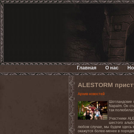
Главная
О нас
Но
ALESTORM присту
Архив новостей
Шотландские 
Napalm. Он ст
так полюбилас
Участники ALE
шестого альбо
любом случае, мы будем здесь в
окажутся более-менее в порядке