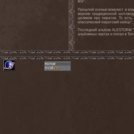
все".
Прошлой осенью вокалист и клав
версию традиционной шотландс
целиком про пиратов. То есть,
классический пиратский набор".
Последний альбом ALESTORM "No 
альбомных чартах и попал в Топ