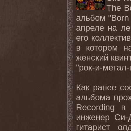
The B
альбом "Born 
апреле на л
его коллекти
в котором н
женский кви
"рок-и-метал
Как ранее со
альбома про
Recording в
инженер Си-Д
гитарист ол