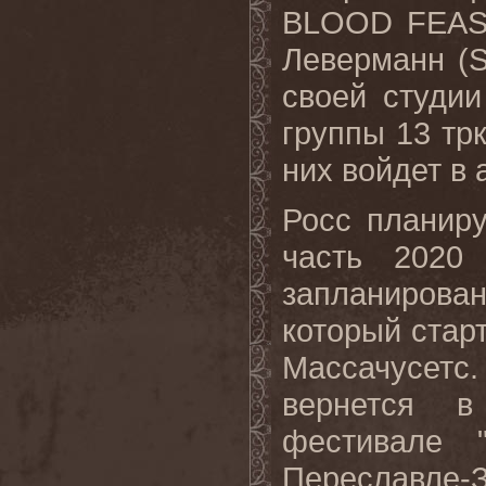
BLOOD FEAST
Леверманн (
своей студи
группы 13 трк
них войдет в 
Росс планир
часть 2020
запланирован
который стар
Массачусет
вернется 
фестивале 
Переславле-З