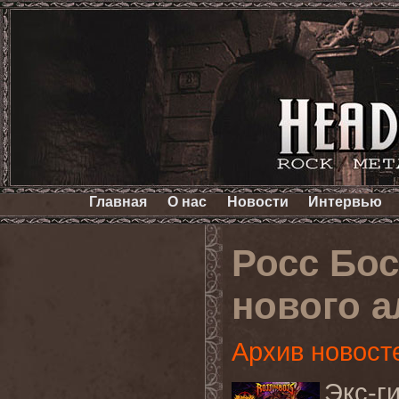
Главная
О нас
Новости
Интервью
Росс Бо
нового 
Архив новост
Экс-г