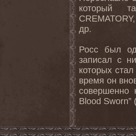
который т
CREMATORY,
др.
Росс был о
записал с н
которых стал 
время он вно
совершенно 
Blood
Sworn
”