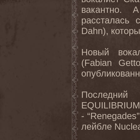
вакантно. 
рассталась 
Dahn), которы
Новый вока
(Fabian Gett
опубликованн
Последни
EQUILIBRIUM 
- “Renegades”
лейбле Nuclea