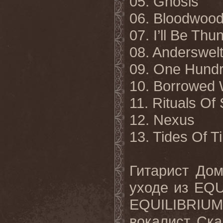
05. Gnosis
06. Bloodwoo
07. I’ll Be Thu
08. Anderswel
09. One Hund
10. Borrowed 
11. Rituals O
12. Nexus
13. Tides Of T
Гитарист Дом
уходе из EQU
EQUILIBRIU
вокалист Ска