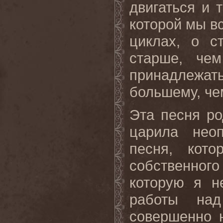
двигаться и 
которой мы вс
циклах, о с
старше, че
принадлежа
большему, че
Эта песня ро
царила неоп
песня, кот
собственног
которую я н
работы на
совершенно 