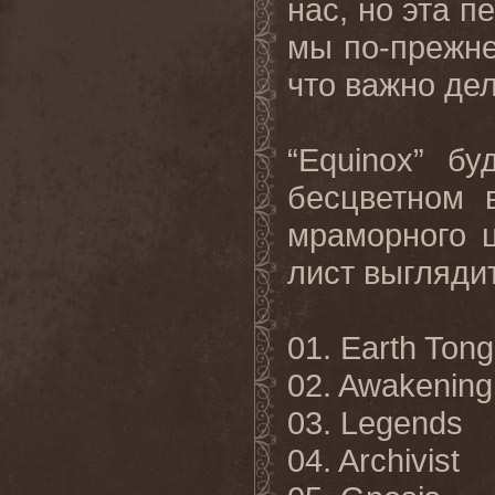
нас, но эта п
мы по-прежне
что важно де
“Equinox” б
бесцветном 
мраморного ц
лист выгляди
01. Earth Ton
02. Awakening
03. Legends
04. Archivist