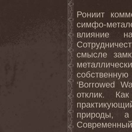
Рониит комм
симфо-мета
влияние н
Сотрудничес
смысле замк
металлически
собственную
‘Borrowed W
отклик. Ка
практикующ
природы, а
Современный