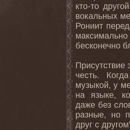
кто-то друго
вокальных ме
Рониит перед
максимально
бесконечно б
Присутствие 
честь. Ког
музыкой, у м
на языке, к
даже без сло
разные, но 
друг с другом