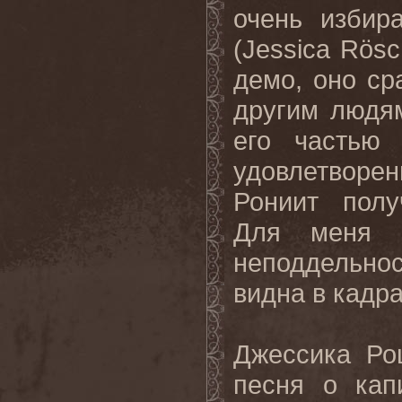
очень избир
(Jessica Rös
демо, оно ср
другим людям
его частью
удовлетвор
Рониит полу
Для меня в
неподдельно
видна в кадра
Джессика Рош
песня о кап