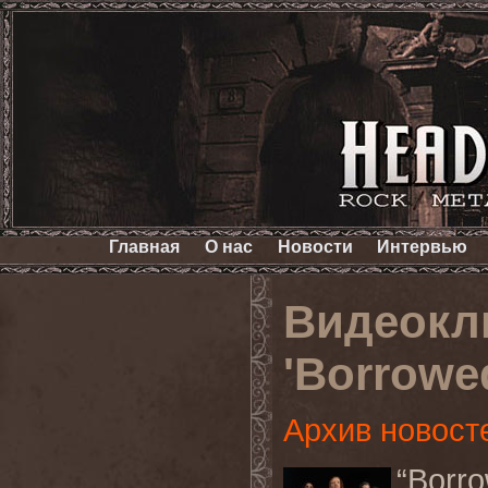
Главная
О нас
Новости
Интервью
Видеокл
'Borrowe
Архив новост
“Bor