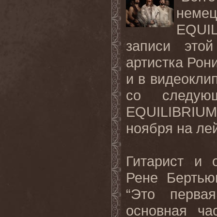
неме
EQUIL
записи это
артистка Рони
и в видеоклип
со следующ
EQUILIBRIU
ноября на лей
Гитарист и 
Рене Бертью
“Это перва
основная ча