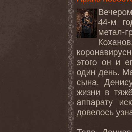
Вечером
44-м го
метал-
Кохан
коронавирусн
этого он и 
один день. М
сына. Денис
жизни в тяж
аппарату ис
довелось узна