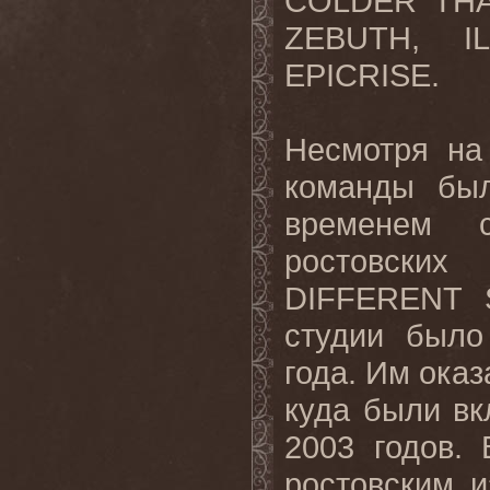
COLDER THA
ZEBUTH, I
EPICRISE.
Несмотря на
команды был
временем с
ростовск
DIFFERENT 
студии было
года. Им оказ
куда были вк
2003 годов.
ростовским и