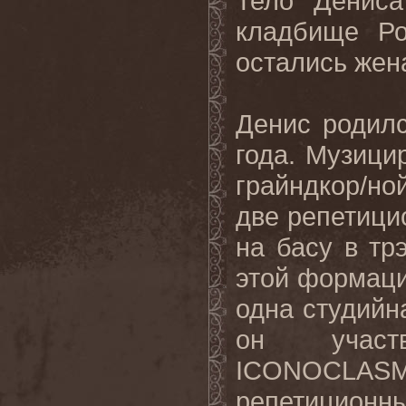
Тело Дениса
кладбище Ро
остались жена
Денис родилс
года. Музицир
грайндкор/н
две репетици
на басу в т
этой формаци
одна студийн
он участв
ICONOCLASM
репетиционны