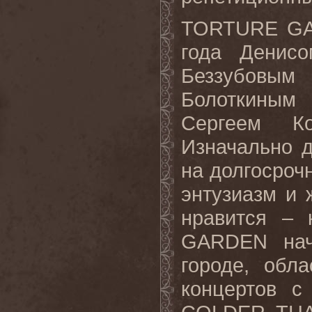
TORTURE GA
года Денис
Беззубовым 
Болоткиным
Сергеем Ко
Изначально 
на долгосроч
энтузиазм и 
нравится – 
GARDEN нач
городе, обл
концертов с