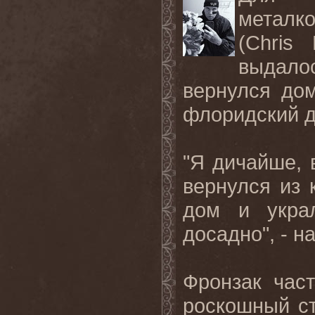
метал
(
Chris
выдалос
вернулся дом
флоридский д
"Я дичайше, 
вернулся из 
дом и укра
досадно", - н
Фронзак час
роскошный ст