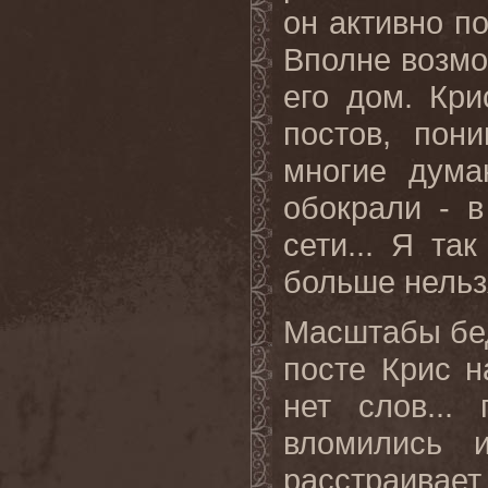
он активно п
Вполне возмо
его дом. Кри
постов, пон
многие дума
обокрали - 
сети... Я та
больше нельзя
Масштабы бед
посте Крис 
нет слов...
вломились 
расстраивае