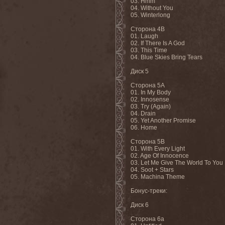
03. Hmm
04. Without You
05. Winterlong
Сторона
4B
01. Laugh
02. If There Is A God
03. This Time
04. Blue Skies Bring Tears
Диск
5
Сторона
5A
01. In My Body
02. Innosense
03. Try (Again)
04. Drain
05. Yet Another Promise
06. Home
Сторона
5B
01. With Every Light
02. Age Of Innocence
03. Let Me Give The World To You
04. Soot + Stars
05. Machina Theme
Бонус
-
треки
:
Диск
6
Сторона
6a