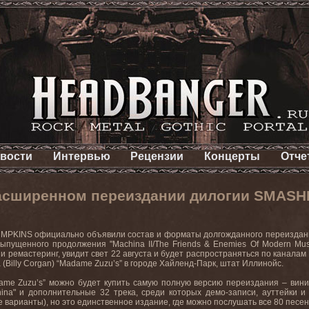
вости
Интервью
Рецензии
Концерты
Отче
асширенном переиздании дилогии SMASHI
UMPKINS
официально
объявили
состав
и
форматы
долгожданного
переиздан
 выпущенного продолжения
"Machina II/The Friends & Enemies Of Modern Mus
и ремастеринг, увидит свет 22 августа и будет распространяться по каналам
 (
Billy
Corgan
) “
Madame
Zuzu
’
s
” в городе Хайленд-Парк, штат Иллинойс.
ame
Zuzu
’
s
” можно будет купить самую полную версию переиздания – винил
ina
" и дополнительные 32 трека, среди которых демо-записи, ауттейки и
е варианты), но это единственное издание, где можно послушать все 80 песен