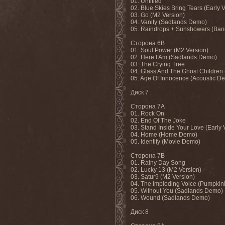
01. Untitled
02. Blue Skies Bring Tears (Early 
03. Go (M2 Version)
04. Vanity (Sadlands Demo)
05. Raindrops + Sunshowers (Ba
Сторона
6B
01. Soul Power (M2 Version)
02. Here I Am (Sadlands Demo)
03. The Crying Tree
04. Glass And The Ghost Childre
05. Age Of Innocence (Acoustic D
Диск
7
Сторона
7A
01. Rock On
02. End Of The Joke
03. Stand Inside Your Love (Early 
04. Home (Home Demo)
05. Identify (Movie Demo)
Сторона
7B
01. Rainy Day Song
02. Lucky 13 (M2 Version)
03. Satur9 (M2 Version)
04. The Imploding Voice (Pumpki
05. Without You (Sadlands Demo)
06. Wound (Sadlands Demo)
Диск
8