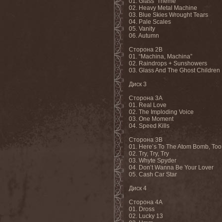
01. Glass’ Theme
02. Heavy Metal Machine
03. Blue Skies Wrought Tears
04. Pale Scales
05. Vanity
06. Autumn
Сторона
2B
01. “Machina, Machina”
02. Raindrops + Sunshowers
03. Glass And The Ghost Children
Диск
3
Сторона
3A
01. Real Love
02. The Imploding Voice
03. One Moment
04. Speed Kills
Сторона
3B
01. Here’s To The Atom Bomb, Too
02. Try, Try, Try
03. Whyte Spyder
04. Don’t Wanna Be Your Lover
05. Cash Car Star
Диск
4
Сторона
4A
01. Dross
02. Lucky 13