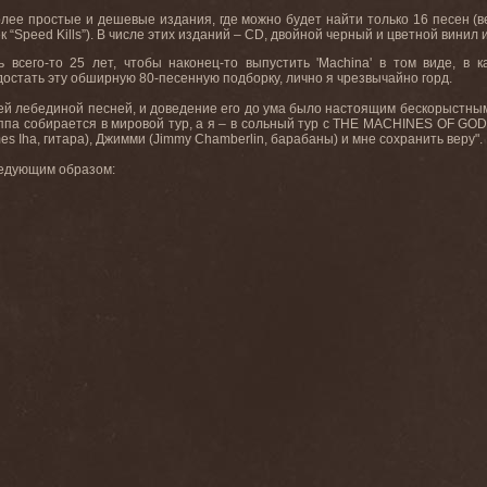
лее простые и дешевые издания, где можно будет найти только 16 песен (ве
к “
Speed
Kills
”). В числе этих изданий –
CD
, двойной черный и цветной винил 
ь всего-то 25 лет, чтобы наконец-то выпустить '
Machina
' в том виде, в 
 достать эту обширную
80-
песенную
подборку
,
лично
я
чрезвычайно
горд
.
ей
лебединой
песней
,
и
доведение
его
до
ума
было
настоящим
бескорыстны
уппа собирается в мировой тур, а я – в сольный тур с
THE
MACHINES
OF
GO
es
Iha
, гитара), Джимми (
Jimmy
Chamberlin
, барабаны) и мне сохранить веру".
ледующим образом: