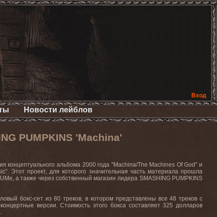
Вход
ты
Новости лейблов
NG PUMPKINS 'Machina'
ия
концептуального
альбома
2000 года
"Machina/The Machines Of God"
и
ic".
Этот проект, для которого значительная часть материала прошла
UMe
, а также через собственный магазин лидера
SMASHING
PUMPKINS
овый бокс-сет из 80 треков, в котором представлены все 48 треков с
 концертные версии. Стоимость этого бокса составляет 325 долларов
.