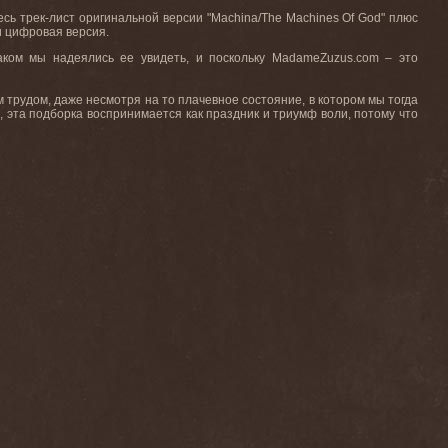
сь трек-лист оригинальной версии "
Machina
/
The
Machines
Of
God
" плюс
и цифровая версия.
каком мы надеялись ее увидеть, и поскольку
MadameZuzus
.
com
– это
м
трудом
,
даже
несмотря
на
то
плачевное
состояние
,
в
котором
мы
тогда
D
, эта подборка воспринимается как праздник и триумф воли, потому что