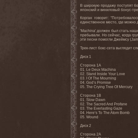
В широкую продажу поступят бо
японский и виниловый бонус-тре
Корган говорит: "Потребовалос
единственное место, где можно
'Machina'
должен
был
стать
наш
пребывали
.
Но сейчас, когда гр
эти песни помогли Джеймсу (
Jam
Трек-лист бокс-сета выглядит с
Диск 1
Сторона 1А
01.
Le Deux Machina
02. Stand Inside Your Love
03. I Of The Mourning
04. God’s Promise
05. The Crying Tree Of Mercury
Сторона
1B
01. Slow Dawn
02. The Sacred And Profane
03. The Everlasting Gaze
04. Here’s To The Atom Bomb
05. Wound
Диск
2
Сторона
2A