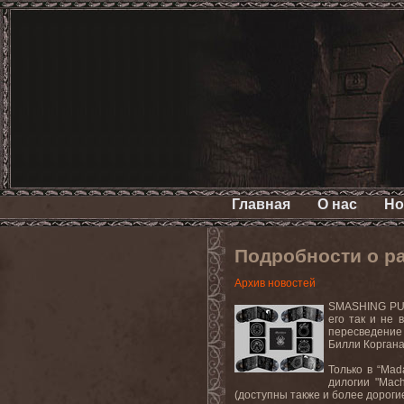
Главная
О нас
Но
Подробности о р
Архив новостей
SMASHING P
его так и не
пересведение 
Билли Коргана
Только в “
Mad
дилогии "
Mach
(доступны также и более дороги