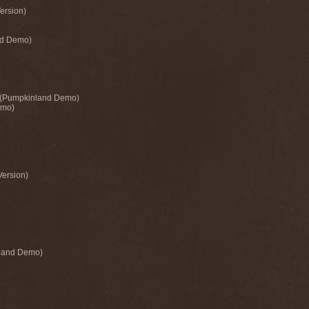
Version)
nd Demo)
n (Pumpkinland Demo)
emo)
Version)
nland Demo)