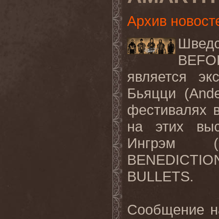
Архив новост
Шведс
BEF
является эк
Бьяцци
(Ande
фестивалях 
на этих выс
Ингрэм
(D
BENEDICTI
BULLETS.
Сообщение н