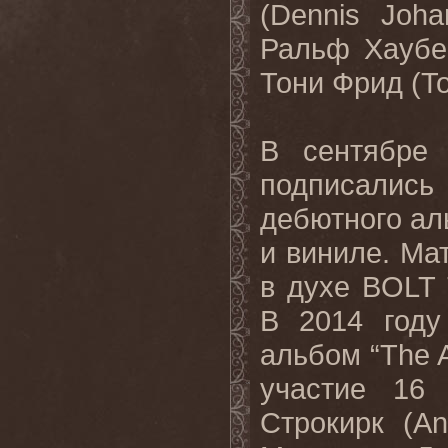
(
Dennis
Joha
Ральф Хаубе
Тони Фрид (
T
В сентябре
подписали
дебютного ал
и виниле. Ма
в духе
BOLT
В 2014 году
альбом “
The
участие 16 
Строкирк (A