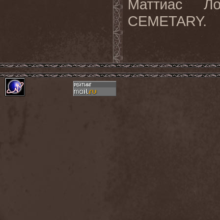
Маттиас Ло
CEMETARY.