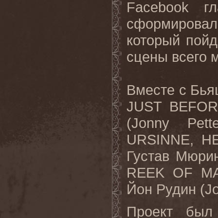
Facebook
гла
сформирова
который пойд
сцены всего м
Вместе с Бья
JUST BEFOR
(
Jonny
Pett
URSINNE
,
H
Густав Мюрин
REEK
OF
M
Йон Рудин (
J
Проект был