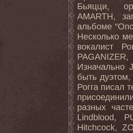
Бьяцци, о
AMARTH, за
альбоме “
On
Несколько ме
вокалист Ро
PAGANIZER
,
Изначально
быть дуэтом,
Рогга писал т
присоединил
разных част
Lindblood
,
P
Hitchcock
,
ZO