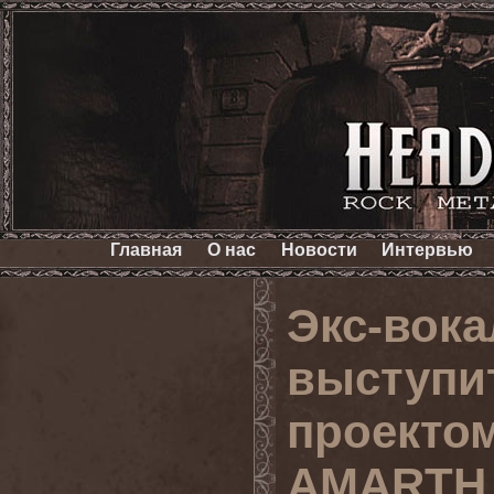
Главная
О нас
Новости
Интервью
Экс-вок
выступит
проекто
AMARTH