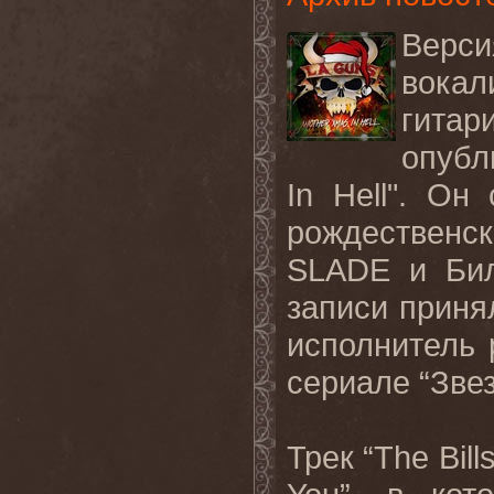
Вер
вокал
гитар
опубл
In Hell".
Он 
рождественс
SLADE
и Би
записи приня
исполнитель 
сериале
“
Зве
Трек
“The Bill