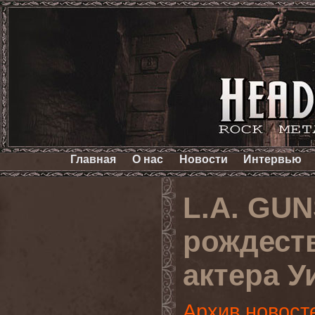
Главная
О нас
Новости
Интервью
L.A. GUN
рождеств
актера 
Архив новост