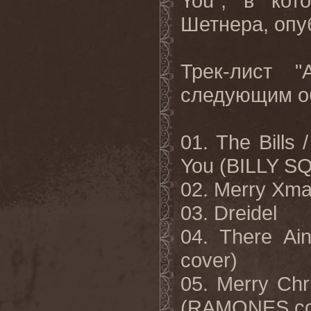
You”
, в кот
Шетнера, опу
Трек-лист
"
следующим о
01. The Bills
You (BILLY S
02. Merry Xm
03. Dreidel
04. There A
cover)
05. Merry Chr
(RAMONES co