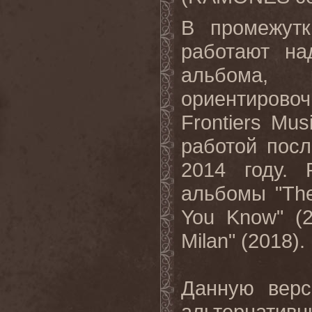
В промежут
работают на
альбома, 
ориентирово
Frontiers Mus
работой пос
2014 году. 
альбомы
"Th
You Know"
(2
Milan"
(2018)
.
Данную ве
альтернативн