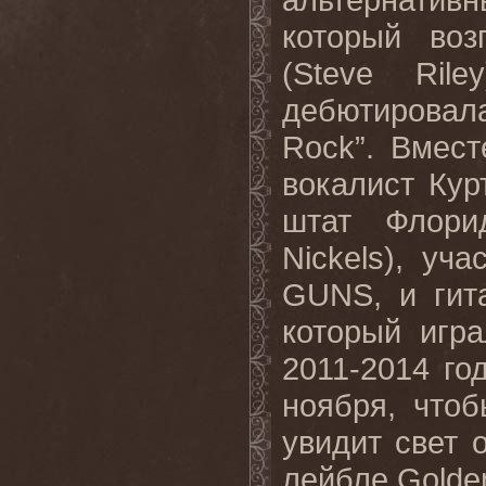
который воз
(Steve Ril
дебютировала
Rock”. Вмест
вокалист Курт
штат Флори
Nickels), уч
GUNS, и гита
который игр
2011-2014 го
ноября, что
увидит свет 
лейбле
Golde