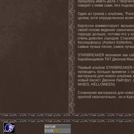
пришлось иметь дела с творческ
говорят с ними сами, без подсказ
Один из треков с альбома, “
Pure
целом, хотя определенное колич
Карлссон комментирует музыкал
своей голове видение законченн
гораздо дольше, потому что у н
очень доволен саундом
.
Спасиб
Келлерфорсу (
Anders
K
ö
llerfors
,
самые лучше песни, самое лучше
STARBREAKER возникли как сайд
барабанщиком TNT Джоном Макал
Первый альбом STARBREAKER одно
проводить больше времени с с
материала для нового альбома вм
новый басист Джонни Лайтфут, 
MAIDS, HELLOWEEN).
Сочинение материала для ново
группой окончательно, он и Кар