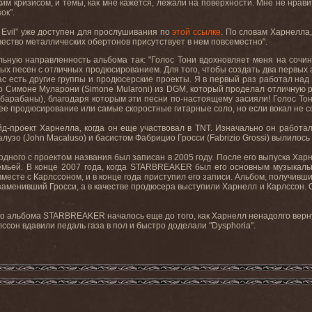
им кризисом, и темы, как мне кажется, лежали на поверхности. Мне не нрав
ок".
Evil
” уже доступен для прослушивания по
этой ссылке
. По словам Харнелла,
ество металлических обертонов присутствует в нем повсеместно".
ьную направленность альбома так: "Голос Тони вдохновляет меня на сочи
ых песен с отличных продюсированием. Для того, чтобы создать два первых
ас есть другие группы и продюсерские проекты. Я в первый раз работал над
о Симоне Муларони (
Simone
Mularoni
) из
DGM
, который проделал отличную 
 барабаны), благодаря которым эти песни по-настоящему засияли! Голос Тони
е продюсирование или самые скоростные гитарные соло, но если вокал не соо
-проект Харнелла, когда он еще участвовал в TNT. Изначально он работа
узо (John Macaluso) и басистом Фабрицио Гросси (Fabrizio Grossi) вылило
го с проектом названия был записан в 2005 году. После его выпуска Харне
емьей. В конце 2007 года, когда STARBREAKER был его основным музыкаль
есте с Карлссоном, и в конце года приступил его записи. Альбом, получивший
заменивший Гросси, а в качестве продюсера выступили Харнелл и Карлссон.
го альбома
STARBREAKER
началось еще до того, как Харнелл ненадолго вер
лссон вдавили педаль газа в пол и быстро доделали "
Dysphoria
".