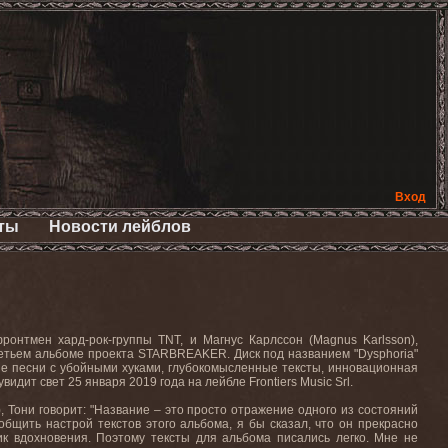
Вход
ты
Новости лейблов
фронтмен хард-рок-группы
TNT
, и Магнус Карлссон (
Magnus
Karlsson
),
ретьем альбоме проекта
STARBREAKER
. Диск под названием "
Dysphoria
"
ые песни с убойными хуками, глубокомысленные тексты, инновационная
увидит свет 25 января 2019 года на лейбле
Frontiers
Music
Srl
.
”), Тони говорит: "Название – это просто отражение одного из состояний
общить настрой текстов этого альбома, я бы сказал, что он прекрасно
ик вдохновения. Поэтому тексты для альбома писались легко. Мне не