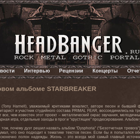
вости
Интервью
Рецензии
Концерты
Отче
новом альбоме STARBREAKER
 (
Tony
Harnell
), уважаемый критиками вокалист, авторе песен и бывший 
тарист и участник студийного состава
PRIMAL
FEAR
, воссоединились на т
 все, чем известен этот проект – металлический окрас звучания, мелодичн
арная игра, отдельные заходы в прог и “хрустящее” продюсирование. Альбом 
 том, почему дуэт решил назвать альбом "
Dysphoria
" (“Безотчетная тревога
умал, что оно подходит к тематике текстов песен. Если бы я попытался об
бесконечно полон надежды. Жизнь – это всегда мой самый главный источн