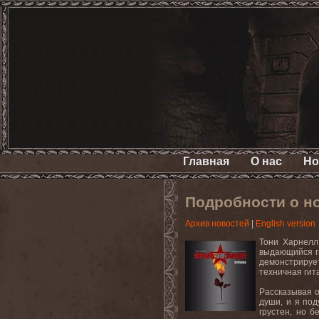
Главная
О нас
Но
Подробности о 
Архив новостей
|
English version
Тони Харнелл
выдающийся ги
демонстрирует
техничная гит
Рассказывая о
души, и я под
грустен, но 