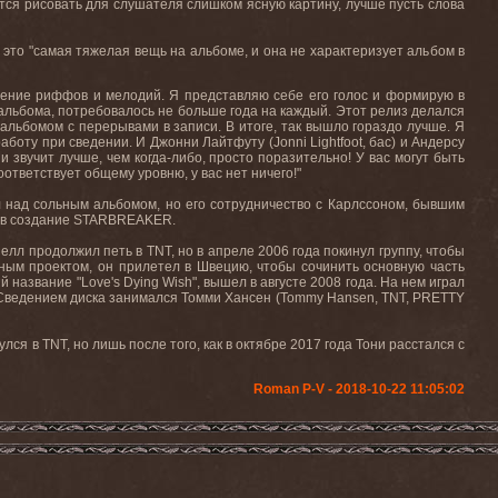
ится рисовать для слушателя слишком ясную картину, лучше пусть слова
 это "самая тяжелая вещь на альбоме, и она не характеризует альбом в
нение риффов и мелодий. Я представляю себе его голос и формирую в
 альбома, потребовалось не больше года на каждый. Этот релиз делался
 альбомом с перерывами в записи. В итоге
,
так вышло гораздо лучше
.
Я
работу при сведении. И Джонни Лайтфуту (
Jonni
Lightfoot
, бас) и Андерсу
 звучит лучше, чем когда-либо, просто поразительно! У вас могут быть
тветствует общему уровню, у вас нет ничего!"
л над сольным альбомом, но его сотрудничество с Карлссоном, бывшим
сь в создание STARBREAKER.
лл продолжил петь в TNT, но в апреле 2006 года покинул группу, чтобы
ным проектом, он прилетел в Швецию, чтобы сочинить основную часть
 название "Love's Dying Wish", вышел в августе 2008 года. На нем играл
 Сведением диска занимался Томми Хансен (Tommy Hansen, TNT, PRETTY
нулся в
TNT
, но лишь после того, как в октябре 2017 года Тони расстался с
Roman P-V - 2018-10-22 11:05:02