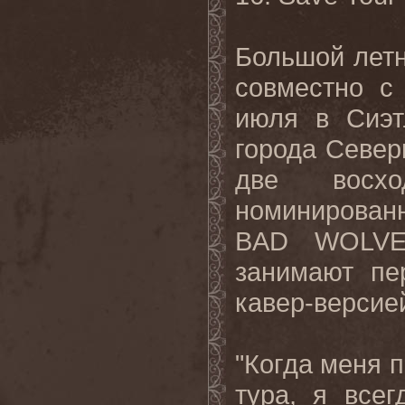
Большой лет
совместно 
июля в Сиэт
города Север
две восх
номинированн
BAD
WOLV
занимают пе
кавер-версией
"Когда меня п
тура, я все