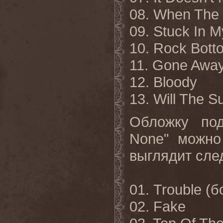
08. When The
09. Stuck In 
10. Rock Bott
11. Gone Awa
12. Bloody
13. Will The S
Обложку под
None
" можно
выглядит сл
01.
Trouble (
б
02. Fake