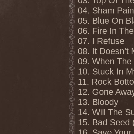
03. Top Of Th
04. Sham Pain
05. Blue On B
06. Fire In Th
07. I Refuse
08. It Doesn't 
09. When The
10. Stuck In 
11. Rock Bott
12. Gone Awa
13. Bloody
14. Will The S
15. Bad Seed 
16. Save Your 