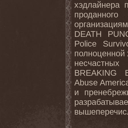
хэдлайнера 
проданног
организация
DEATH PU
Police Survi
полноценной 
несчастны
BREAKING
Abuse
Americ
и пренебреж
разрабатыва
вышеперечис