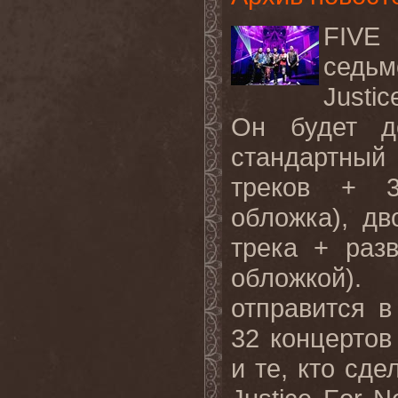
FIVE
седь
Justi
Он будет д
стандартный
треков + 3
обложка), дв
трека + раз
обложкой).
отправится в
32 концертов
и те, кто сд