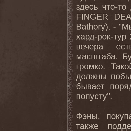
здесь что-то
FINGER
DEA
Bathory
). - 
хард-рок-тур 
вечера ест
масштаба. Бу
громко. Так
должны побы
бывает поря
попусту".
Фэны, покуп
также подд