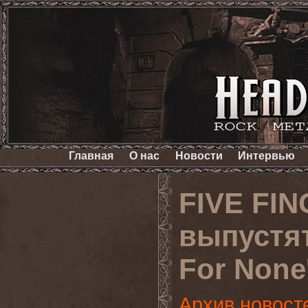
Главная
О нас
Новости
Интервью
FIVE FI
выпустят
For None
Архив новост