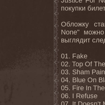
Justice
For
N
покупки билет
Обложку ста
None
" можно
выглядит сл
01.
Fake
02. Top Of Th
03. Sham Pain
04. Blue On B
05. Fire In Th
06. I Refuse
07. It Doesn't 