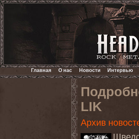
Главная
О нас
Новости
Интервью
Подробн
LIK
Архив новост
Швед