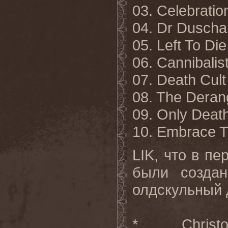
03. Celebratio
04. Dr Dusch
05. Left To Die
06. Cannibalist
07. Death Cult
08. The Dera
09. Only Death 
10. Embrace 
LIK
, что в пе
были создан
олдскульный д
*
Christo