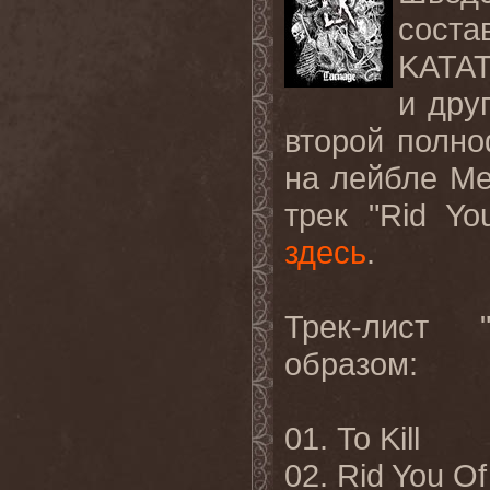
сост
KATA
и дру
второй полн
на лейбле
Me
трек "
Rid
Yo
здесь
.
Трек-лист 
образом:
01.
To Kill
02. Rid You Of