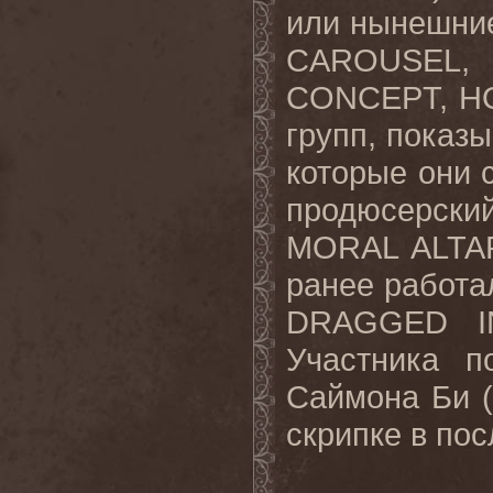
или нынешни
CAROUSEL
CONCEPT, H
групп, показы
которые они 
продюсерск
MORAL ALTAR
ранее работа
DRAGGED I
Участника п
Саймона Би (
скрипке в пос