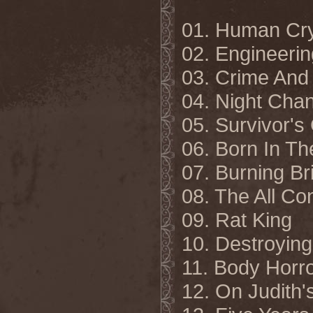
01. Human Cr
02. Engineeri
03. Crime And
04. Night Chan
05. Survivor's 
06. Born In Th
07. Burning B
08. The All Co
09. Rat King
10. Destroying
11. Body Horr
12. On Judith'