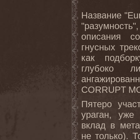
Название "Eu
"разумность",
описания с
гнусных тре
как подборк
глубоко л
ангажированн
CORRUPT MOR
Пятеро учас
ураган, уже
вклад в мета
не только). 