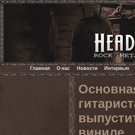
Главная
О нас
Новости
Интервью
Основная
гитарис
выпустит
виниле