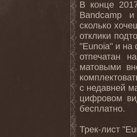
В конце 201
Bandcamp и 
сколько хоче
отклики подт
"Eunoia" и на
отпечатан н
матовыми вн
комплектоват
с недавней м
цифровом ви
бесплатно.
Трек-лист "E