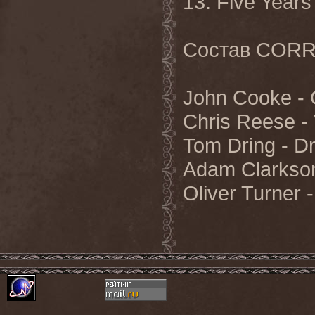
13. Five Years
Состав CORR
John Cooke - 
Chris Reese -
Tom Dring - D
Adam Clarkson
Oliver Turner 