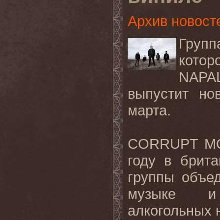
Архив новост
Групп
кото
NAPAL
выпустит но
марта.
CORRUPT MO
году в брита
группы объе
музыке и
алкогольных 