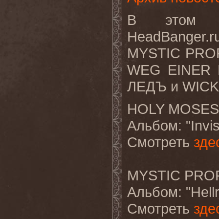
В этом в
HeadBanger.
MYSTIC PRO
WEG EINER 
ЛЕДЪ и WIC
HOLY MOSES "
Альбом
: "Inv
Смотреть
зде
MYSTIC PROPH
Альбом
: "Hel
Смотреть
зде