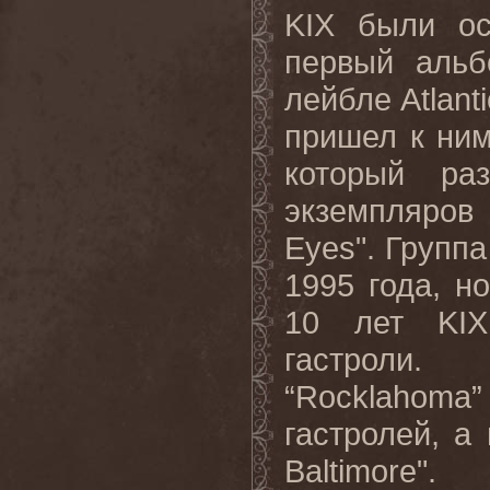
KIX были ос
первый альб
лейбле Atlant
пришел к ним
который ра
экземпляров
Eyes". Групп
1995 года, н
10 лет KIX
гастроли.
“Rocklahoma” 
гастролей, а
Baltimore".