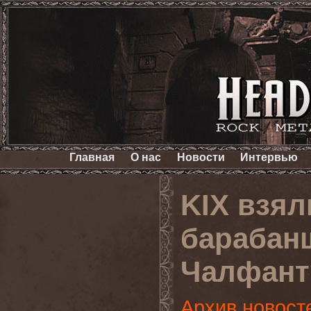
Главная
О нас
Новости
Интервью
KIX взял
барабанщ
Чалфант
Архив новост