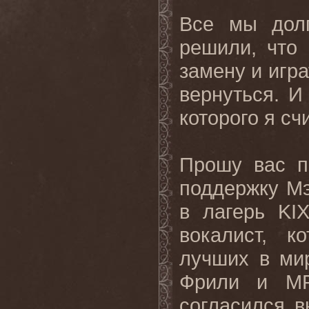
Все
мы
дол
решили
,
что
замену
и
игра
вернуться
.
И
которого я с
Прошу вас п
поддержку Мэ
в лагерь
KI
вокалист, 
лучших в мир
Фрили и
M
согласился в