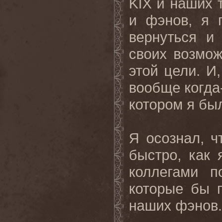
KIX
и наших т
и фэнов, я 
вернуться и
своих возмо
этой цели. И,
вообще когда-
котором я бы
Я осознал, ч
быстро, как 
коллегами
п
которые
бы
наших
фэнов
.