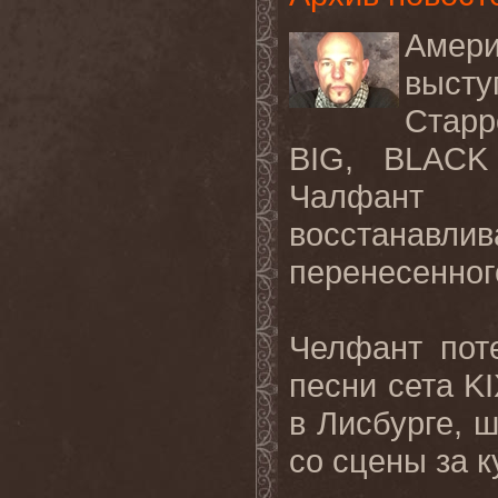
Амер
выст
Старр
BIG
,
BLACK
Чалфант 
восстанавли
перенесенног
Челфант пот
песни сета
KI
в Лисбурге, ш
со
сцены
за
к