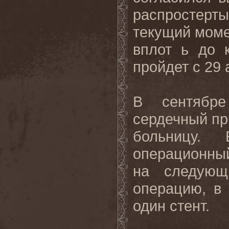
распростерт
текущий моме
вплот ь до к
пройдет с 29 
В сентябр
сердечный пр
больницу.
операционный 
на следующ
операцию, в
один стент.