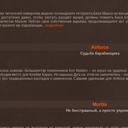
их читателей наверняка видели голландского гитариста Баса Мааса на конце
 достаточно давно, чтобы застать расцвет жанра, должны помнить Баса по 
калистки Магали Лейтен своя собственная карьера, продолжающаяся вот уж
 проекте экс-барабанщик...
подробнее
Airforce
Судьба барабанщика
сона знакомо большинству поклонников Iron Maiden – он играл на ударных 
ободив место для Клайва Барра. Но карьера Дуга на этом не закончилась – он 
не без традиционных распадов и реюнионов. Самыми удачными для Airforce 
Mortiis
Не бесстрашный, а просто упря
тииса никогда не выпадало из новостей, нового материала от этого хари