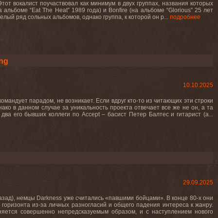
Этот вокалист поучаствовал как минимум в двух группах, названия которых
льбоме “Eat The Heat” 1989 года) и Bonfire (на альбоме “Glorious” 25 лет
и целый ряд сольных альбомов, однако группа, к которой он р...
подробнее
ng
10.10.2025
командует парадом, не возникает. Если вдруг кто-то из читающих эти строки
ако в данном случае за уникальность проекта отвечает все же не он, а та
ва его бывших коллеги по Accept – басист Петер Балтес и гитарист (а...
29.09.2025
назад), немцы Darkness уже считались «павшими бойцами». В конце 80-х они
 горизонта из-за личных разногласий и общего падения интереса к жанру.
няется совершенно непредсказуемым образом, и с наступлением нового