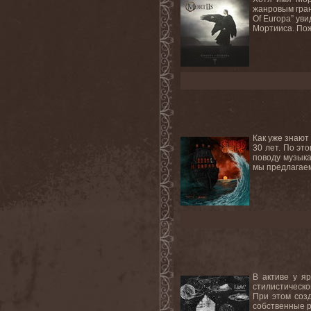
жанровым гран
Of Europa” ув
Мортииса. Пож
Как уже знают
30 лет. По эт
поводу музык
мы предлагаем
В активе у я
стилистическо
При этом соз
собственные р