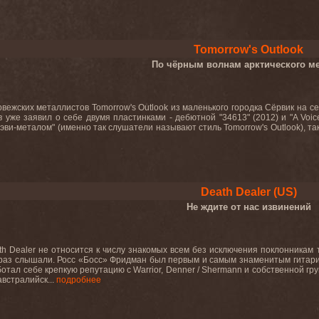
Tomorrow's Outlook
По чёрным волнам арктического м
рвежских металлистов Tomorrow's Outlook из маленького городка Сёрвик на
ив уже заявил о себе двумя пластинками - дебютной "34613" (2012) и "A Voi
хэви-металом" (именно так слушатели называют стиль Tomorrow's Outlook), та
Death Dealer (US)
Не ждите от нас извинений
h Dealer не относится к числу знакомых всем без исключения поклонникам 
раз слышали. Росс «Босс» Фридман был первым и самым знаменитым гитари
отал себе крепкую репутацию с Warrior, Denner / Shermann и собственной гр
встралийск...
подробнее