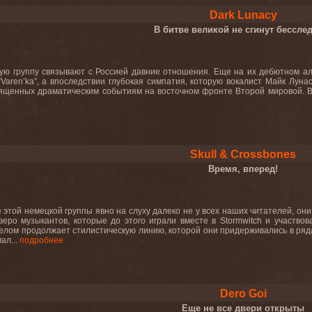
Dark Lunacy
В битве великой не сгинут бессл
ую группу связывают с Россией давние отношения. Еще на их дебютном аль
и “Varen’ka”, а впоследствии глубокая симпатия, которую вокалист Майк Лу
ященных драматическим событиям на восточном фронте Второй мировой. В 
Skull & Crossbones
Время, вперед!
 этой немецкой группы явно на слуху далеко не у всех наших читателей, они,
веро музыкантов, которые до этого играли вместе в Stormwitch и участво
елом продолжает стилистическую линию, которой они придерживались в рядах
ал...
подробнее
Dero Goi
Еще не все двери открыты