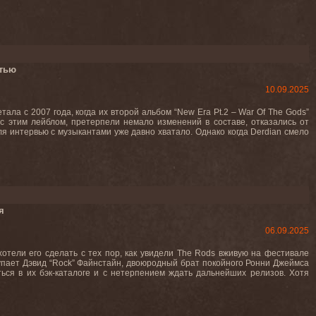
тью
10.09.2025
ла с 2007 года, когда их второй альбом “New Era Pt.2 – War Of The Gods”
с этим лейблом, претерпели немало изменений в составе, отказались от
я интервью с музыкантами уже давно хватало. Однако когда Derdian смело
я
06.09.2025
отели его сделать с тех пор, как увидели The Rods вживую на фестивале
упает Дэвид “Rock” Файнстайн, двоюродный брат покойного Ронни Джеймса
ться в их бэк-каталоге и с нетерпением ждать дальнейших релизов. Хотя