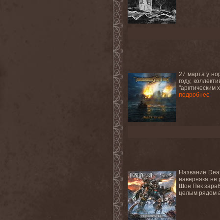
27 марта у но
году, коллект
"арктическим 
подробнее
Название Deat
наверняка не 
Шон Пек зараб
целым рядом а