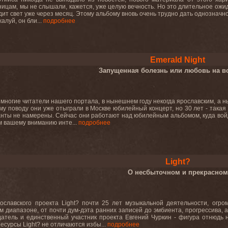
ицам, мы не слышали, кажется, уже целую вечность. Но это длительное ожи
идит свет уже через месяц. Этому альбому вновь очень трудно дать однознач
алуй, он бли...
подробнее
Emerald Night
Запущенная болезнь или любовь на в
 многие читатели нашего портала, в нынешнем году некогда ярославским, а 
ому поводу они уже отыграли в Москве юбилейный концерт, но 30 лет - такая
анты не намерены. Сейчас они работают над юбилейным альбомом, куда вой
 вашему вниманию инте...
подробнее
Light?
О несбыточном и прекрасном
рославского проекта Light? почти 25 лет музыкальной деятельности, огр
м диапазоне, от почти дум-дэта ранних записей до эмбиента, прогрессива,
датель и единственный участник проекта Евгений Чуркин - фигура отнюдь 
есурсы Light? не отличаются избы...
подробнее