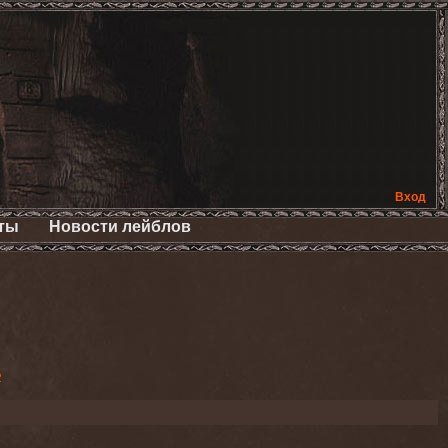
Вход
ты
Новости лейблов
2