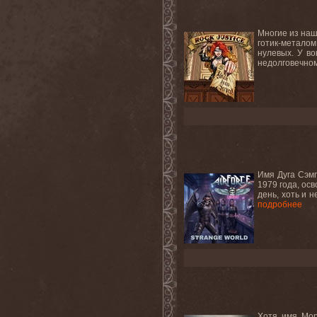
Многие из наш
готик-металом
нулевых. У во
недолговечном
Имя Дуга Сэмп
1979 года, осв
день, хоть и 
подробнее
Хотя имя Мор