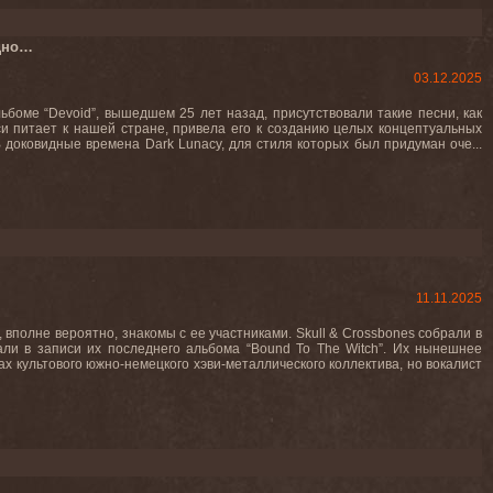
едно…
03.12.2025
боме “Devoid”, вышедшем 25 лет назад, присутствовали такие песни, как
наси питает к нашей стране, привела его к созданию целых концептуальных
доковидные времена Dark Lunacy, для стиля которых был придуман оче...
11.11.2025
 вполне вероятно, знакомы с ее участниками. Skull & Crossbones собрали в
вали в записи их последнего альбома “Bound To The Witch”. Их нынешнее
 культового южно-немецкого хэви-металлического коллектива, но вокалист