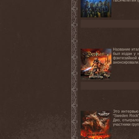
тысячелетия г
Название итал
был издан у 
фэнтезийной к
анонсировали.
Это интервью 
“Sweden Rock”
Дио, отыграло
участники груп