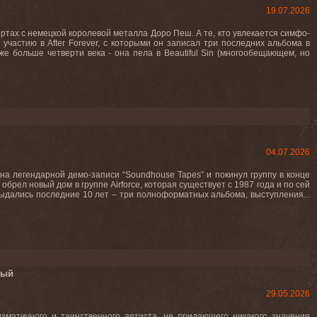
19.07.2026
ртах c немецкой королевой металла Доро Пеш. А те, кто увлекается симфо-
участию в After Forever, с которыми он записал три последних альбома в
е больше четверти века - она пела в Beautiful Sin (многообещающем, но
04.07.2026
на легендарной демо-записи “Soundhouse Tapes” и покинул группу в конце
обрел новый дом в группе Airforce, которая существует с 1987 года и по сей
выдались последние 10 лет – три полноформатных альбома, выступления...
мый
29.05.2026
зматичного и таинственного артиста, не придающего никакого значения