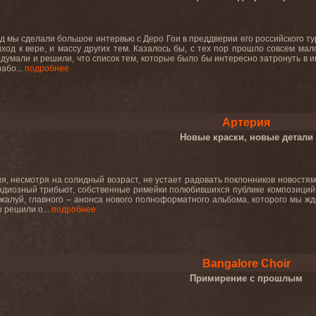
ад мы сделали большое интервью с Деро Гои в преддверии его российского тур
риход к вере, и массу других тем. Казалось бы, с тех пор прошло совсем 
одумали и решили, что список тем, которые было бы интересно затронуть в 
або...
подробнее
Артерия
Новые краски, новые детали
я, несмотря на солидный возраст, не устает радовать поклонников новост
ндиозный трибьют, собственные римейки полюбившихся публике композиций 
ожалуй, главного – анонса нового полноформатного альбома, которого мы жд
ы решили о...
подробнее
Bangalore Choir
Примирение с прошлым