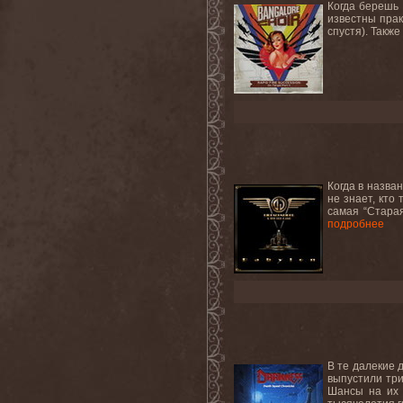
Когда берешь 
известны прак
спустя). Также
Когда в назва
не знает, кто
самая “Старая
подробнее
В те далекие 
выпустили три
Шансы на их 