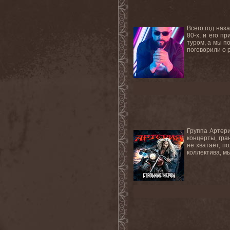
Всего год наз
80-х, и его п
туром, а мы п
поговорили о р
Группа Артери
концерты, гра
не хватает, п
коллектива, м