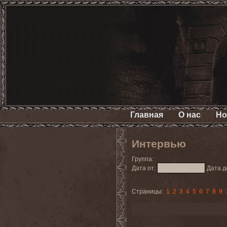
Главная
О нас
Но
Интервью
Группа:
Дата от:
Дата д
Страницы:
1
2
3
4
5
6
7
8
9