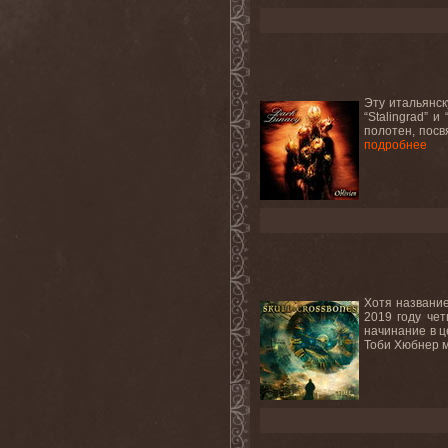
Эту итальянск
“Stalingrad” 
полотен, посв
подробнее
Хотя название
2019 году чет
начинание в ц
Тоби Хюбнер м