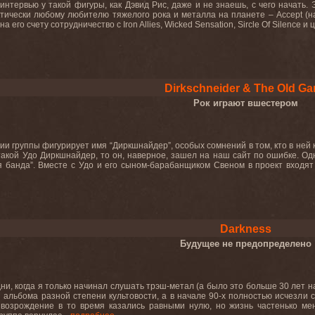
интервью у такой фигуры, как Дэвид Рис, даже и не знаешь, с чего начать. 
тически любому любителю тяжелого рока и металла на планете – Accept (на а
 на его счету сотрудничество с Iron Allies, Wicked Sensation, Sircle Of Silence 
Dirkschneider & The Old Ga
Рок играют вшестером
нии группы фигурирует имя “Диркшнайдер”, особых сомнений в том, кто в ней 
 такой Удо Диркшнайдер, то он, наверное, зашел на наш сайт по ошибке. Одн
 банда”. Вместе с Удо и его сыном-барабанщиком Свеном в проект входят д
Darkness
Будущее не предопределено
дни, когда я только начинал слушать трэш-метал (а было это больше 30 лет 
 альбома разной степени культовости, а в начале 90-х полностью исчезли с
возрождение в то время казались равными нулю, но жизнь частенько ме