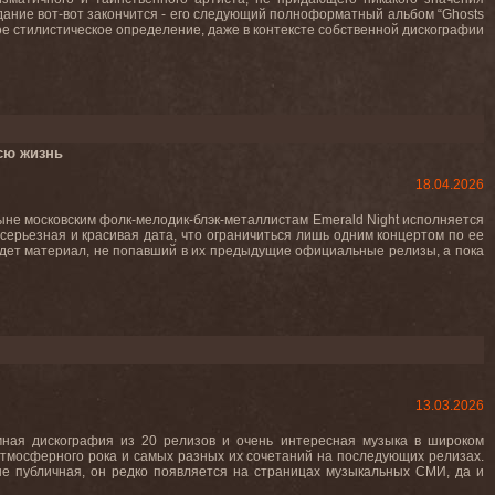
дание вот-вот закончится - его следующий полноформатный альбом “Ghosts
ное стилистическое определение, даже в контексте собственной дискографии
сю жизнь
18.04.2026
ныне московским фолк-мелодик-блэк-металлистам Emerald Night исполняется
 серьезная и красивая дата, что ограничиться лишь одним концертом по ее
дет материал, не попавший в их предыдущие официальные релизы, а пока
13.03.2026
омная дискография из 20 релизов и очень интересная музыка в широком
 атмосферного рока и самых разных их сочетаний на последующих релизах.
не публичная, он редко появляется на страницах музыкальных СМИ, да и