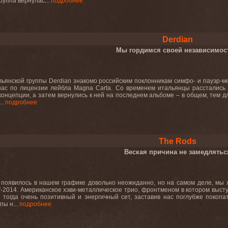
руппа вернулас...
подробнее
Derdian
Мы гордимся своей независимос
ьянской группы Derdian знакомо российским поклонникам симфо- и пауэр-мета
нас по лицензии лейбла Magna Carta. Со временем итальянцы расстались 
онцепции, а затем вернулись к ней на последнем альбоме – в общем, тем дл
..
подробнее
The Rods
Веская причина не замедлятьс
появилось в нашем графике довольно неожиданно, но на самом деле, мы х
-2014. Американское хэви-металлическое трио, фронтменом в котором выст
 тогда очень позитивный и энергичный сет, заставив нас поглубже покопа
пы н...
подробнее