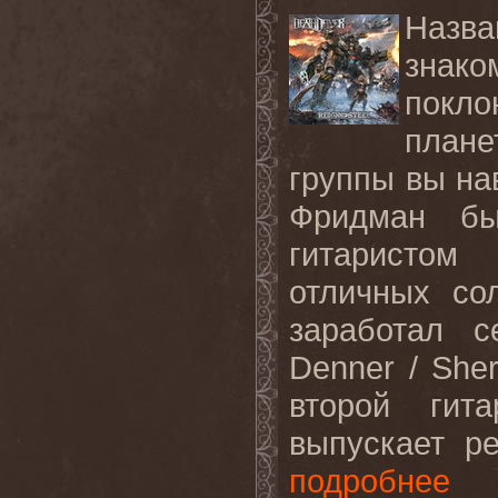
Назва
зна
покл
плане
группы вы на
Фридман б
гитаристом
отличных со
заработал с
Denner / She
второй гит
выпускает р
подробнее