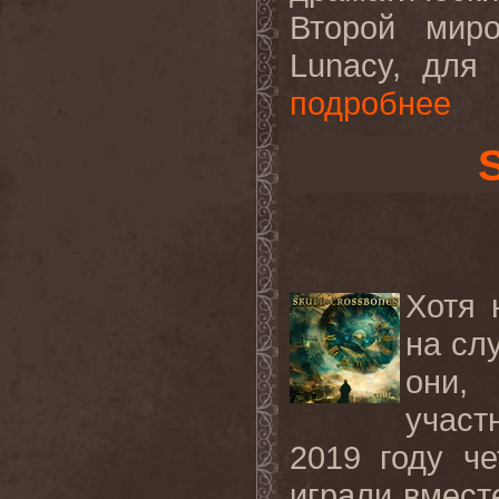
Второй мир
Lunacy, для
подробнее
Хотя 
на сл
они,
участ
2019 году че
играли вмест