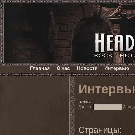
Главная
О нас
Новости
Интервью
Интервь
Группа:
Дата от:
Дата д
Страницы: