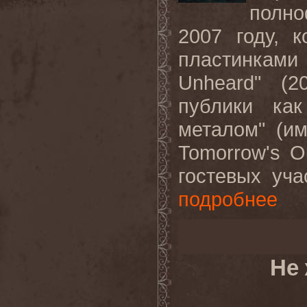
полн
2007 году, 
пластинками 
Unheard" (2
публики как
металом" (и
Tomorrow's O
гостевых уча
подробнее
Не 