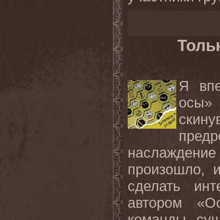
Толь
Я вп
осы»
скин
пред
наслаждени
произошло, 
сделать ин
автором «О
команды, сущ