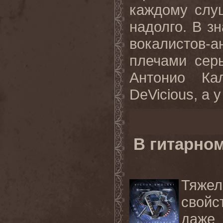
каждому слу
надолго. В з
вокалистов-
плечами серь
Антонио Ка
DeVicious, а у
В гитарно
Тяже
свойс
даже