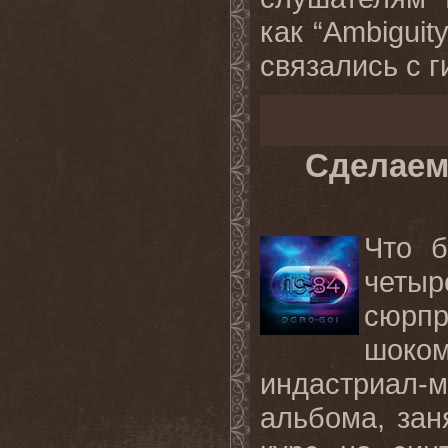
как “Ambiguity
связались с ги
Сделаем
Что 
четыр
сюрп
шоко
индастриал-
альбома, зан