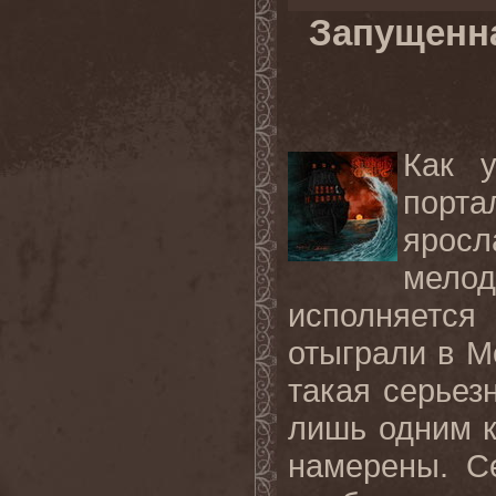
Запущенна
Как 
порт
ярос
мелод
исполняется
отыграли в М
такая серьез
лишь одним к
намерены. С