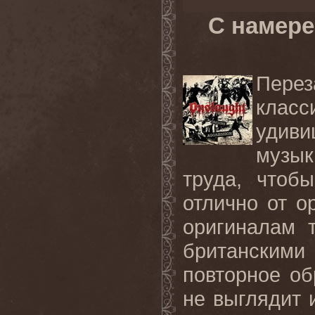
С намере
Пере
класс
удиви
музы
труда, чтоб
отлично от о
оригиналам 
британским
повторное об
не выглядит 