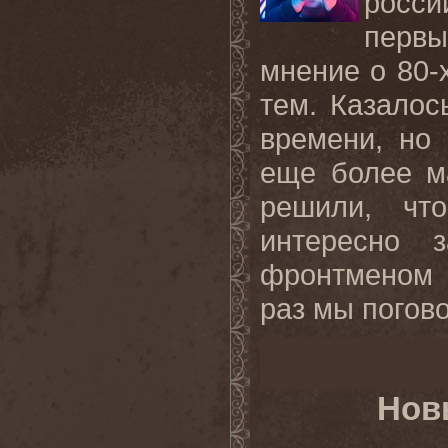
росси
перв
мнение о 80-х
тем. Казалос
времени, но
еще более м
решили, чт
интересно 
фронтменом 
раз мы погово
Нов