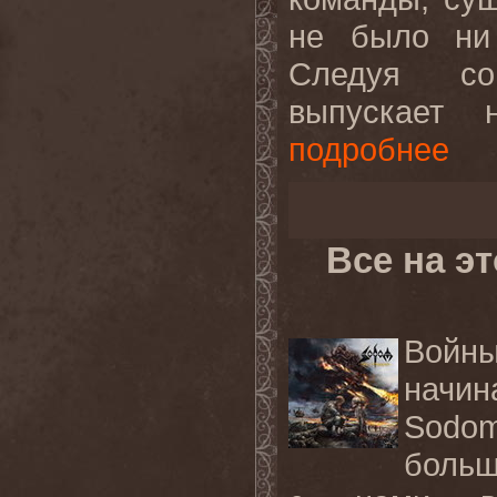
не было ни 
Следуя со
выпускает 
подробнее
Все на э
Войн
начи
Sodo
больш