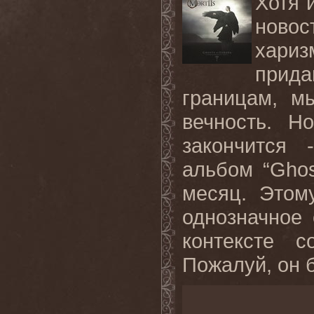
Хотя 
ново
хариз
прида
границам, м
вечность. Н
закончится
альбом “Ghos
месяц. Этом
однозначное 
контексте с
Пожалуй, он б