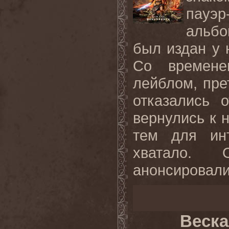
пауэр
альбо
был издан у 
Со времене
лейблом, пре
отказались 
вернулись к 
тем для ин
хватало. 
анонсировали
Веска