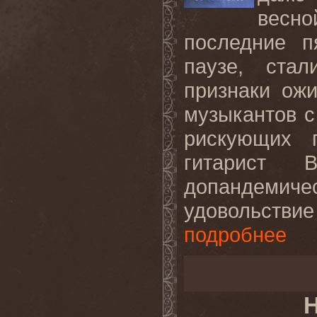
весно
последние п
паузе, ста
признаки ож
музыкантов с
рискующих 
гитарист 
допандемиче
удовольствие
подробнее