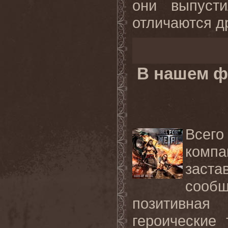
они выпуст
отличаются др
В нашем ф
Всего
компа
заст
сооб
позитивна
героические