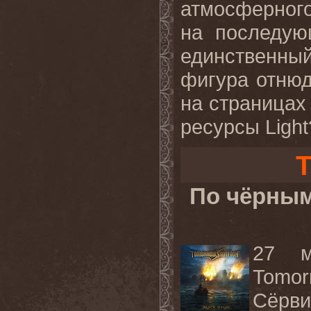
атмосферног
на последую
единственный
фигура отнюд
на страницах
ресурсы Light
T
По чёрным
27 м
Tomor
Сёрви