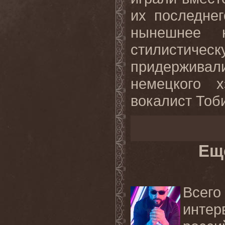
их последнег
нынешнее 
стилисти
придержива
немецкого х
вокалист Тоб
Ещ
Всег
инте