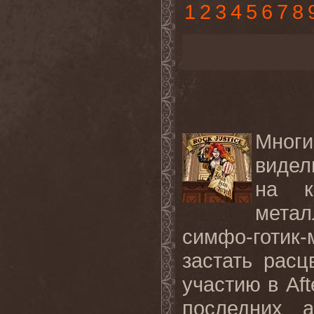
1
2
3
4
5
6
7
8
Мног
видел
на к
метал
симфо-готик
застать рас
участию в Aft
последних 