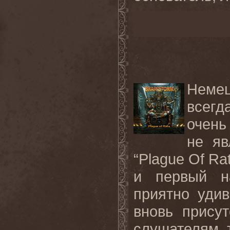
Неме
всегд
очень
не яв
“Plague Of R
и первый на
приятно уди
вновь присут
слушателям 