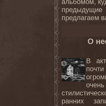
альбомом, ку
предыдущие
предлагаем в
О не
В акт
почти
огро
очен
стилистичес
ранних зап