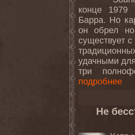
конце 1979 
Барра. Но ка
он обрел но
существует с 
традиционн
удачными для
три полнофо
подробнее
Не бес