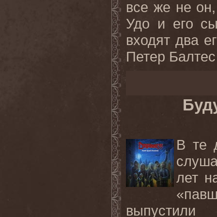
все же не он
Удо и его с
входят два е
Петер Балтес 
Буд
В те 
слуша
лет н
«пав
выпустили