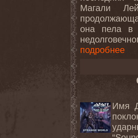
Магали Лей
продолжающа
она пела в 
недолговеч
подробнее
Имя Д
покло
удар
“Soun