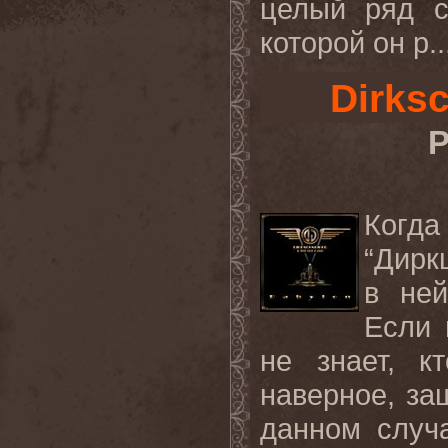
целый ряд с
которой он р..
Dirks
Р
Когда
“Дирк
в ней
Если 
не знает, к
наверное, за
данном случа