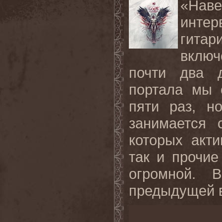
«Наве
инте
гита
включ
почти два д
портала мы 
пяти раз, н
занимается 
которых акт
так и прочие
огромной. 
предыдущей в