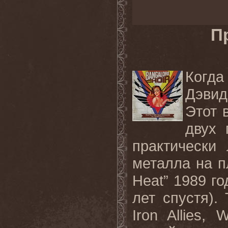
П
Когда
Дэвид
Этот 
двух 
практически
металла на п
Heat” 1989 го
лет спустя).
Iron Allies, 