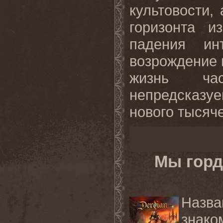
культовости,
горизонта и
падения и
возрождение 
жизнь час
непредсказ
нового тысяче
Мы горд
Назв
знако