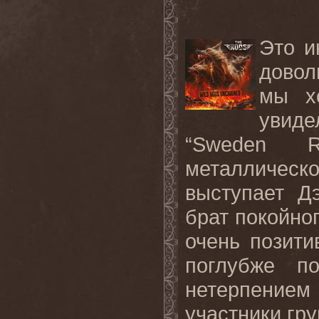
Это и
довол
мы х
увид
“Sweden Ro
металличес
выступает Д
брат покойно
очень позити
поглубже п
нетерпением
участники гру