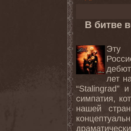
В битве 
Эту 
Росс
дебют
лет н
“Stalingrad” 
симпатия, ко
нашей стран
концептуа
драматическ