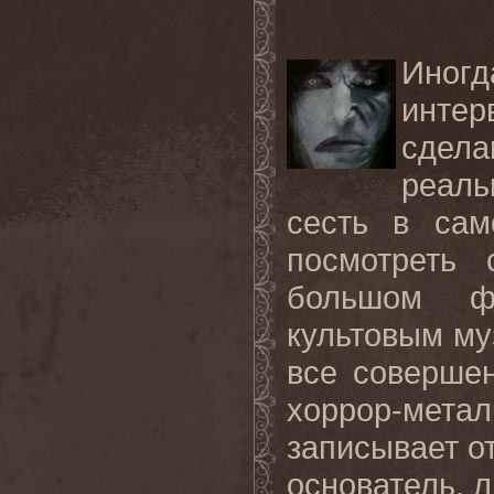
Иног
инте
сдел
реаль
сесть в сам
посмотреть
большом ф
культовым му
все совершен
хоррор-метал
записывает о
основатель, л