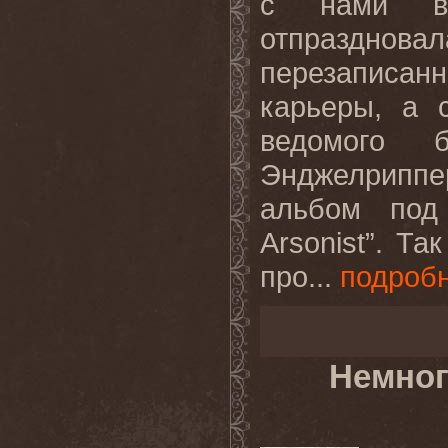
с нами вс
отпразднов
перезаписа
карьеры, а 
ведомого 
Энджелриппе
альбом под
Arsonist”. Т
про...
подроб
Немног