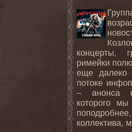
Груп
возра
новос
Козл
концерты, г
римейки полю
еще далеко 
потоке инфоп
– анонса н
которого мы
поподробне
коллектива, м