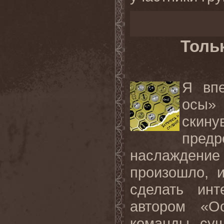
Толь
Я вп
осы»
скин
пред
наслаждени
произошло, 
сделать ин
автором «О
команды, сущ