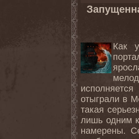
Запущенна
Как 
порт
ярос
мелод
исполняется
отыграли в М
такая серьез
лишь одним к
намерены. С