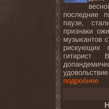
весно
последние п
паузе, ста
признаки ож
музыкантов с
рискующих 
гитарист 
допандемиче
удовольствие
подробнее