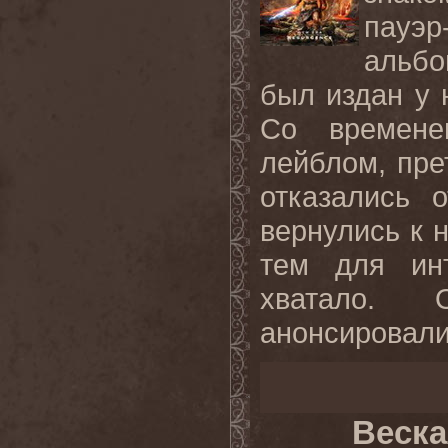
пауэр
альбо
был издан у 
Со времене
лейблом, пре
отказались 
вернулись к 
тем для ин
хватало. 
анонсировали
Веска