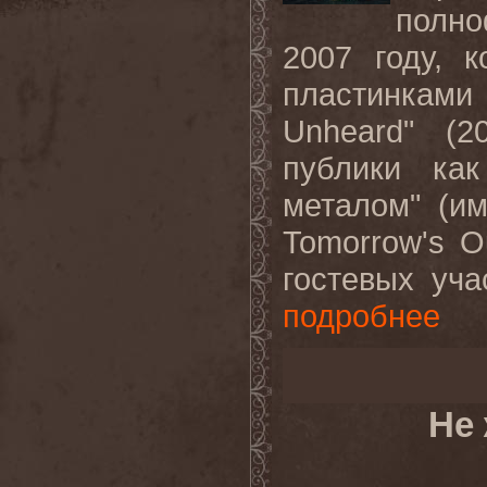
полн
2007 году, 
пластинками 
Unheard" (2
публики как
металом" (и
Tomorrow's O
гостевых уча
подробнее
Не 