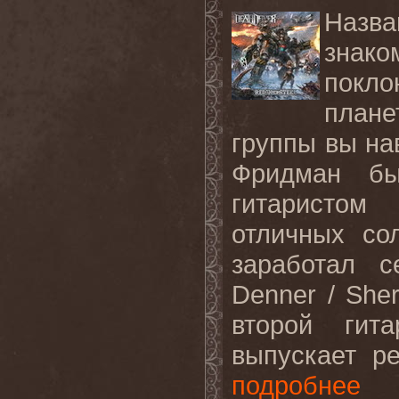
Назва
зна
покл
плане
группы вы на
Фридман б
гитаристом
отличных со
заработал с
Denner / She
второй гит
выпускает р
подробнее