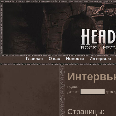
Главная
О нас
Новости
Интервью
Интервь
Группа:
Дата от:
Дата д
Страницы: