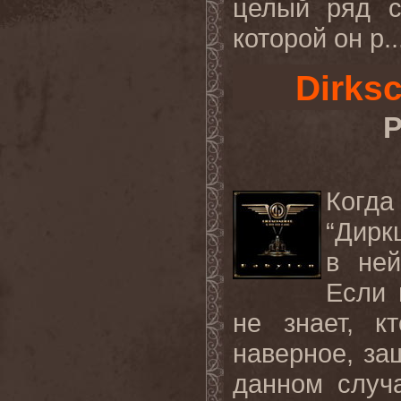
целый ряд с
которой он р..
Dirks
Р
Когда
“Дирк
в ней
Если 
не знает, к
наверное, за
данном случа