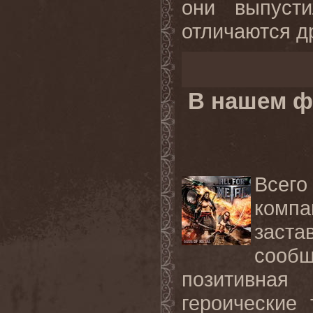
они выпуст
отличаются др
В нашем ф
Всего
компа
заст
сооб
позитивна
героические