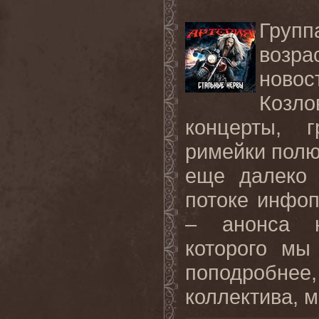
Груп
возра
новос
Козл
концерты, г
римейки полю
еще далеко 
потоке инфоп
– анонса н
которого мы
поподробне
коллектива, м