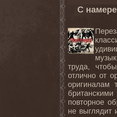
С намере
Пере
класс
удиви
музы
труда, чтоб
отлично от о
оригиналам 
британским
повторное об
не выглядит 