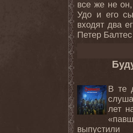
все же не он
Удо и его с
входят два е
Петер Балтес 
Буд
В те 
слуша
лет н
«пав
выпустили