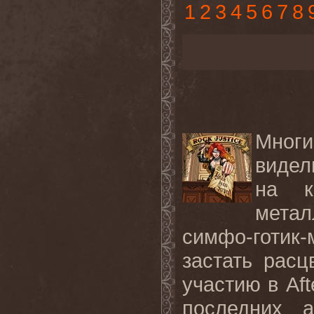
1
2
3
4
5
6
7
8
Мног
видел
на к
метал
симфо-готик
застать рас
участию в Aft
последних 