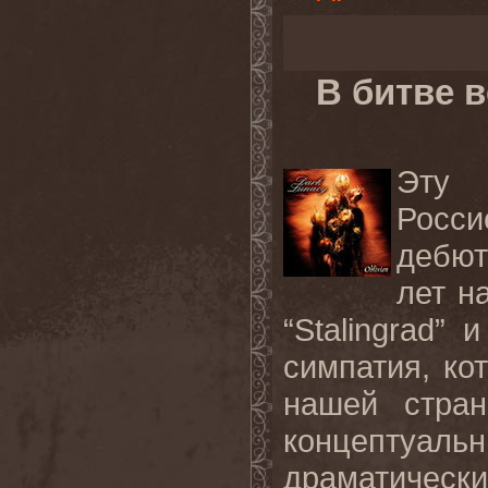
В битве 
Эту 
Росс
дебют
лет н
“Stalingrad” 
симпатия, ко
нашей стран
концептуа
драматическ