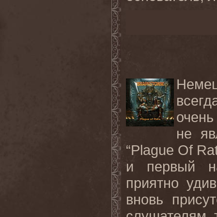
Неме
всегд
очень
не яв
“Plague Of R
и первый на
приятно уди
вновь присут
слушателям 