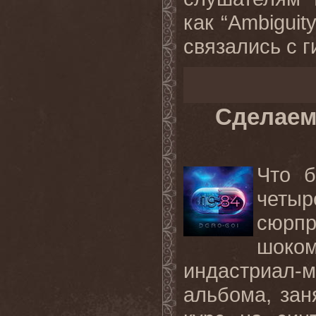
как “Ambiguity
связались с ги
Сделаем
Что 
четыр
сюрп
шоко
индастриал-
альбома, зан