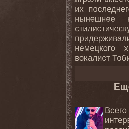
их последнег
нынешнее 
стилисти
придержива
немецкого х
вокалист Тоб
Ещ
Всег
инте