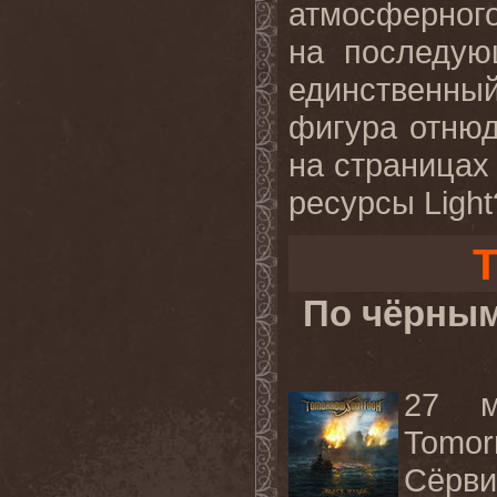
атмосферног
на последую
единственный
фигура отнюд
на страницах
ресурсы Light
T
По чёрным
27 м
Tomor
Сёрви