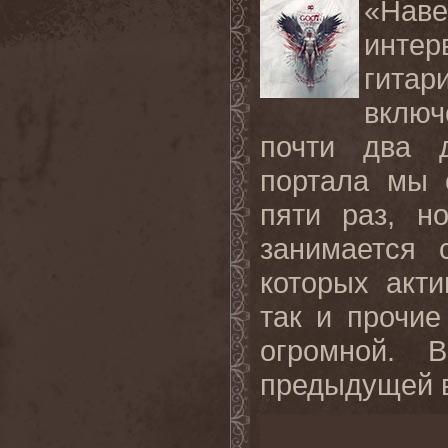
«Наве
инте
гита
включ
почти два д
портала мы 
пяти раз, н
занимается 
которых акт
так и прочие
огромной. 
предыдущей в