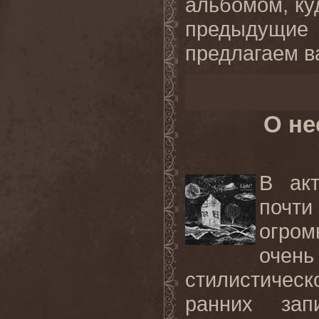
альбомом, ку
предыдущие
предлагаем в
О не
В акт
почти
огро
очен
стилистичес
ранних зап