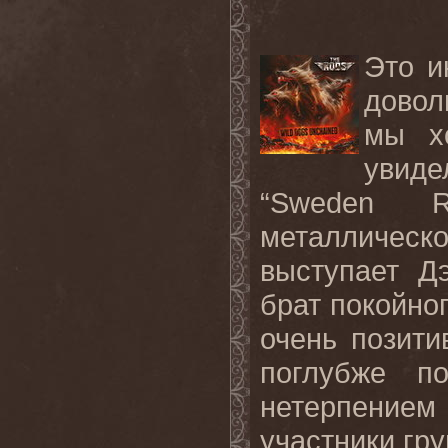
Это и
довол
мы х
увид
“Sweden Ro
металличес
выступает Д
брат покойно
очень позити
поглубже п
нетерпением
участники гру