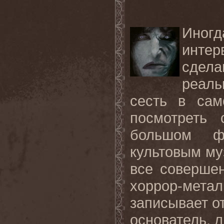
Иног
инте
сдел
реаль
сесть в сам
посмотреть
большом ф
культовым му
все совершен
хоррор-метал
записывает о
основатель, л