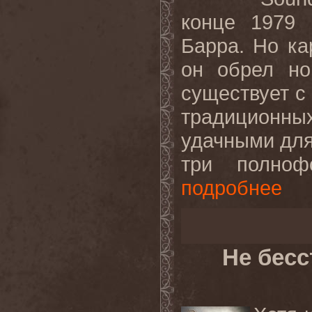
конце 1979 
Барра. Но ка
он обрел но
существует с 
традиционн
удачными для
три полнофо
подробнее
Не бес