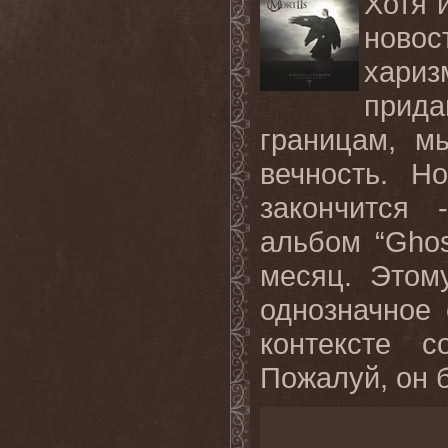
Хотя 
ново
хариз
прида
границам, м
вечность. Н
закончится
альбом “Ghos
месяц. Этом
однозначное 
контексте с
Пожалуй, он б