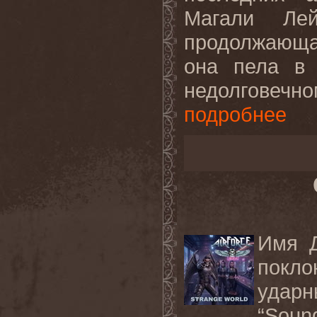
Магали Лей
продолжающа
она пела в 
недолговеч
подробнее
Имя Д
покло
удар
“Soun