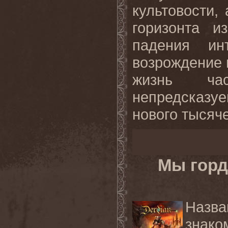
культовости,
горизонта и
падения и
возрождение 
жизнь час
непредсказ
нового тысяче
Мы горд
Назв
знако