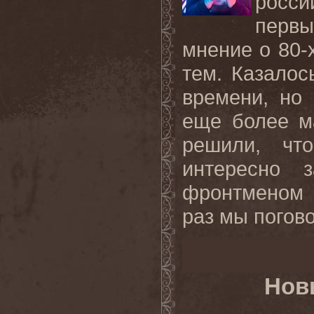
росси
перв
мнение о 80-х
тем. Казалос
времени, но
еще более м
решили, чт
интересно 
фронтменом 
раз мы погово
Нов