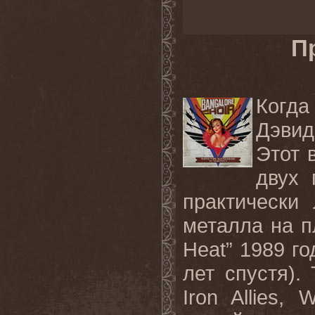
П
Когда
Дэвид
Этот 
двух 
практически
металла на п
Heat” 1989 го
лет спустя).
Iron Allies, 