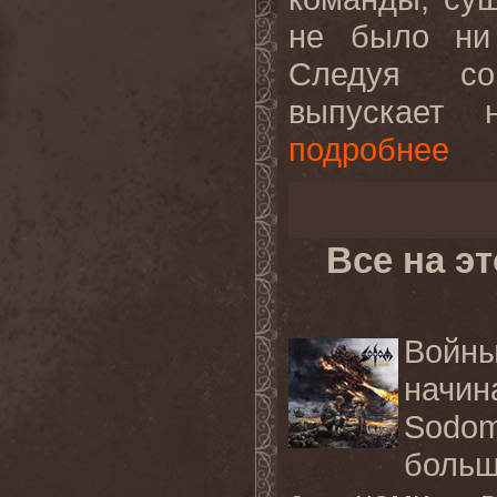
не было ни 
Следуя со
выпускает 
подробнее
Все на э
Войн
начи
Sodo
больш