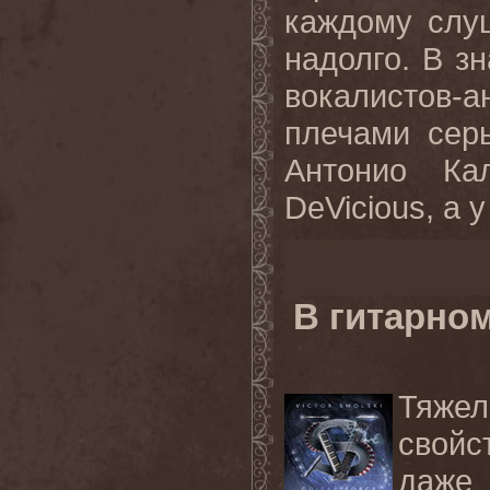
каждому слу
надолго. В з
вокалистов-
плечами серь
Антонио Ка
DeVicious, а у
В гитарно
Тяже
свойс
даже