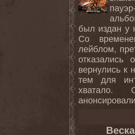
пауэр
альбо
был издан у 
Со времене
лейблом, пре
отказались 
вернулись к 
тем для ин
хватало. 
анонсировали
Веска