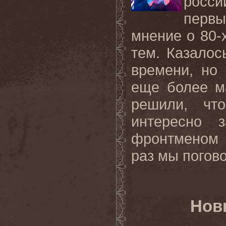
росси
перв
мнение о 80-х
тем. Казалос
времени, но
еще более м
решили, чт
интересно 
фронтменом 
раз мы погово
Нов