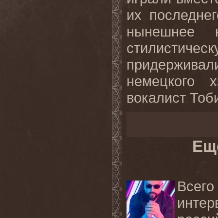
их последнег
нынешнее 
стилисти
придержива
немецкого х
вокалист Тоб
Ещ
Всег
инте