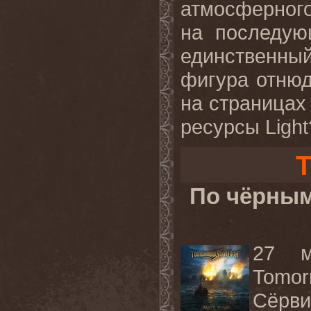
атмосферног
на последую
единственный
фигура отнюд
на страницах
ресурсы Light
T
По чёрным
27 м
Tomor
Сёрви