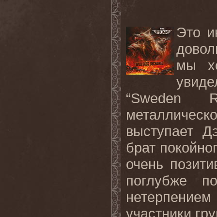
Это и
довол
мы х
увид
“Sweden Ro
металличес
выступает Д
брат покойно
очень позити
поглубже п
нетерпением
участники гру