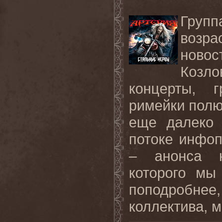
Груп
возра
новос
Козл
концерты, г
римейки полю
еще далеко 
потоке инфоп
– анонса н
которого мы
поподробне
коллектива, м