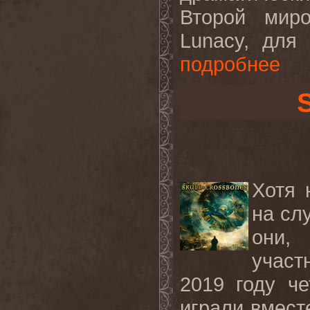
Второй мир
Lunacy, для
подробнее
Хотя 
на сл
они,
участ
2019 году че
играли вмест