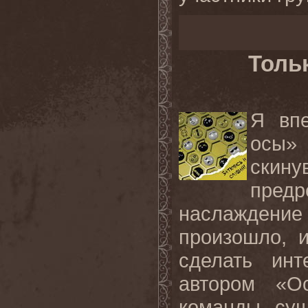
Толь
Я вп
осы»
скин
пред
наслаждени
произошло, 
сделать ин
автором «О
команды, сущ