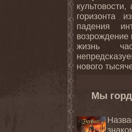
культовости,
горизонта и
падения и
возрождение 
жизнь час
непредсказ
нового тысяче
Мы горд
Назв
знако