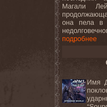
Магали Лей
продолжающа
она пела в 
недолговеч
подробнее
Имя Д
покло
удар
“Soun