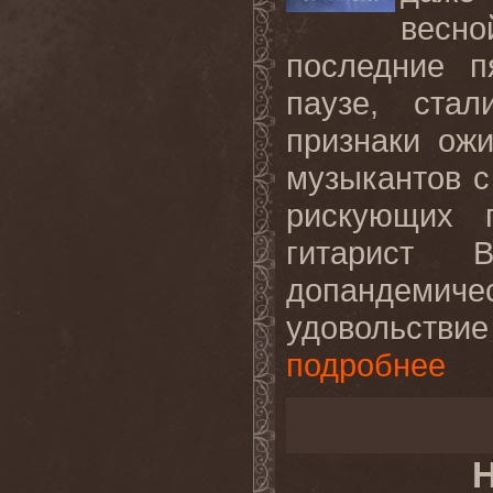
весно
последние п
паузе, ста
признаки ож
музыкантов с
рискующих 
гитарист 
допандемиче
удовольствие
подробнее