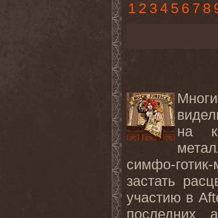
1
2
3
4
5
6
7
8
Мног
видел
на к
метал
симфо-готик
застать рас
участию в Aft
последних 