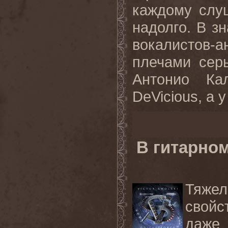
каждому слу
надолго. В з
вокалистов-
плечами серь
Антонио Ка
DeVicious, а у
В гитарно
Тяже
свойс
даже