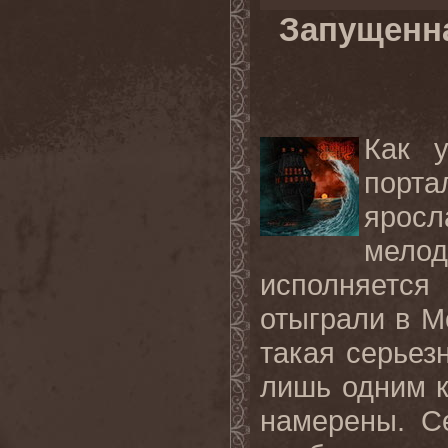
Запущенна
Как 
порт
ярос
мелод
исполняется
отыграли в М
такая серьез
лишь одним к
намерены. С