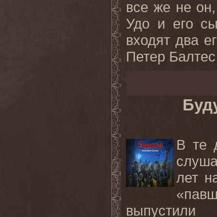
все же не он
Удо и его с
входят два е
Петер Балтес 
Буд
В те 
слуша
лет н
«пав
выпустили