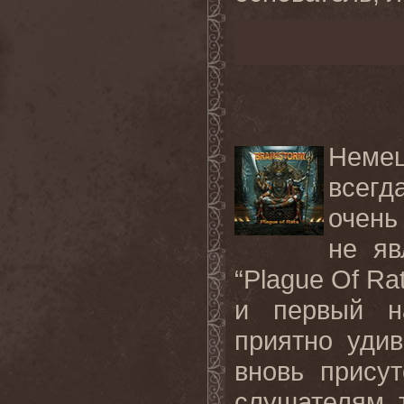
Неме
всегд
очень
не яв
“Plague Of R
и первый на
приятно уди
вновь присут
слушателям 