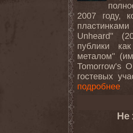
полн
2007 году, 
пластинками 
Unheard" (2
публики как
металом" (и
Tomorrow's O
гостевых уча
подробнее
Не 