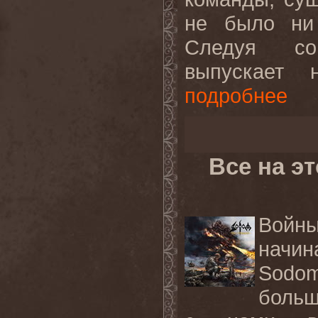
не было ни 
Следуя со
выпускает 
подробнее
Все на э
Войн
начи
Sodo
больш