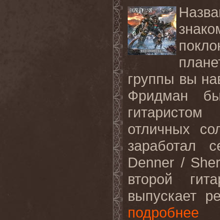
Назва
зна
покл
плане
группы вы на
Фридман б
гитаристом
отличных со
заработал с
Denner / She
второй гит
выпускает р
подробнее