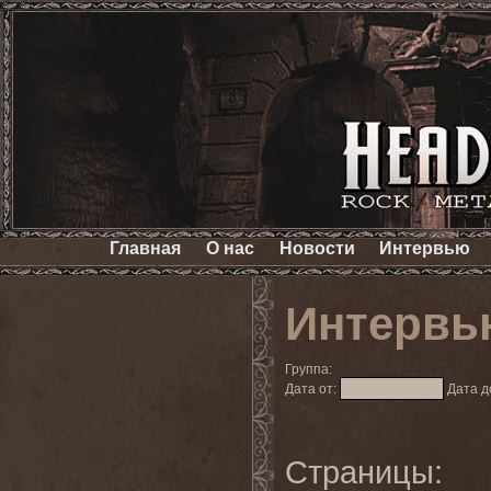
Главная
О нас
Новости
Интервью
Интервь
Группа:
Дата от:
Дата д
Страницы: