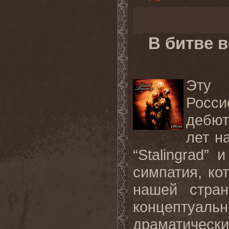
В битве 
Эту 
Росс
дебют
лет н
“Stalingrad” 
симпатия, ко
нашей стран
концептуа
драматическ