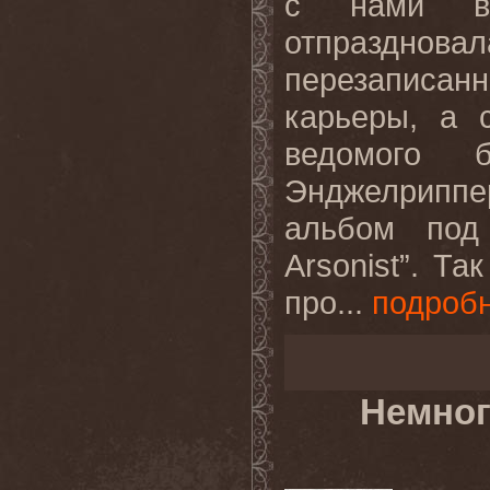
с нами вс
отпразднов
перезаписа
карьеры, а 
ведомого 
Энджелриппе
альбом под
Arsonist”. Т
про...
подроб
Немног