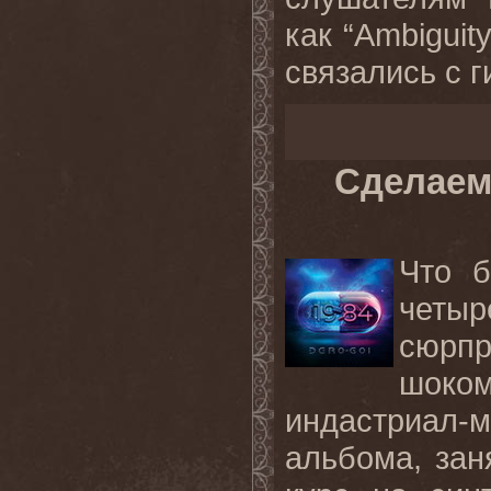
как “Ambiguity
связались с ги
Сделаем
Что 
четыр
сюрп
шоко
индастриал-
альбома, зан