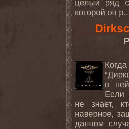
целый ряд с
которой он р..
Dirks
Р
Когда
“Дирк
в ней
Если 
не знает, к
наверное, за
данном случа