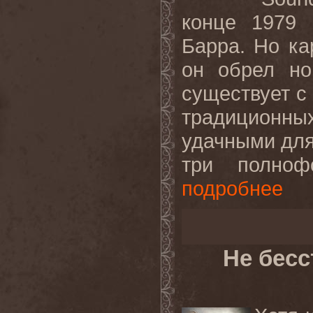
конце 1979 
Барра. Но ка
он обрел но
существует с 
традиционн
удачными для
три полнофо
подробнее
Не бес