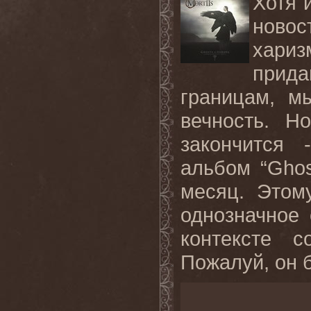
Хотя 
ново
хариз
прида
границам, м
вечность. Н
закончится
альбом “Ghos
месяц. Этом
однозначное 
контексте с
Пожалуй, он б