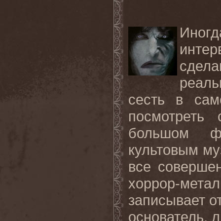
Иног
инте
сдел
реаль
сесть в сам
посмотреть
большом ф
культовым му
все совершен
хоррор-метал
записывает о
основатель, л