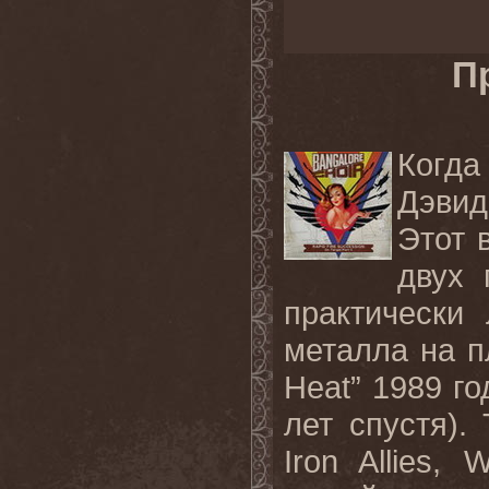
П
Когда
Дэвид
Этот 
двух 
практически
металла на п
Heat” 1989 го
лет спустя).
Iron Allies, 