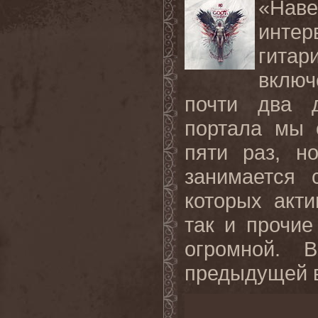
«Наве
инте
гита
включ
почти два д
портала мы 
пяти раз, н
занимается 
которых акт
так и прочие
огромной. 
предыдущей в