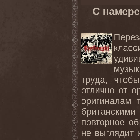
С намере
Пере
класс
удиви
музы
труда, чтоб
отлично от о
оригиналам 
британским
повторное об
не выглядит 