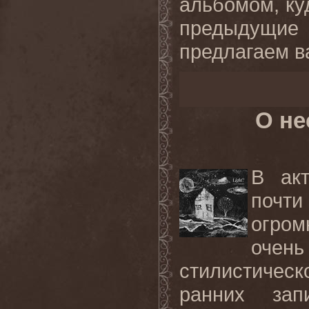
альбомом, ку
предыдущие
предлагаем в
О не
В акт
почти
огро
очен
стилистичес
ранних зап