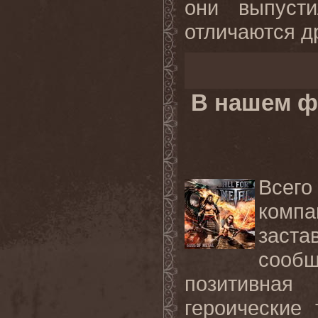
они выпуст
отличаются др
В нашем ф
Всего
компа
заст
сооб
позитивна
героические