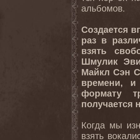
альбомов.
Создается в
раз в разл
взять своб
Шмулик Эви
Майкл Сэн С
времени, и
формату т
получается 
Когда мы изн
взять вокали