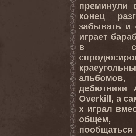
преминули 
конец раз
забывать и 
играет бара
в св
спродюсиро
краеугольн
альбомов
дебютники 
Overkill, а с
х играл вмес
общем, 
пообщаться