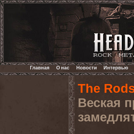
Главная
О нас
Новости
Интервью
The Rod
Веская п
замедля