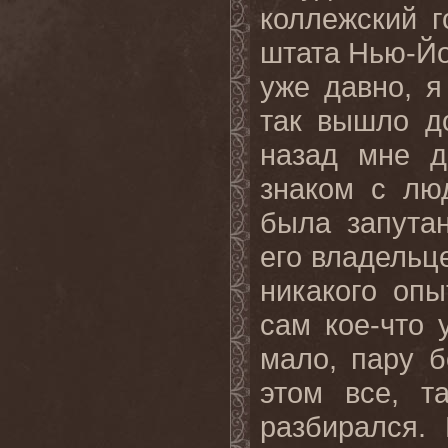
коллежский г
штата Нью-Йо
уже давно, я
так вышло до
назад мне д
знаком с лю
была запутан
его владельц
никакого опы
сам кое-что 
мало, пару б
этом все, т
разбирался.