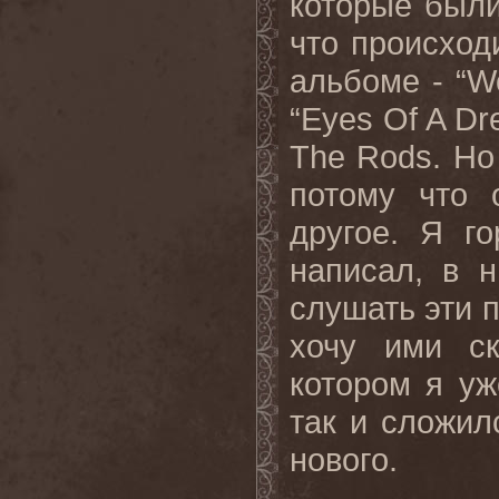
которые были
что происход
альбоме - “Wo
“Eyes Of A D
The Rods. Но
потому что 
другое. Я г
написал, в 
слушать эти п
хочу ими ск
котором я уж
так и сложил
нового.