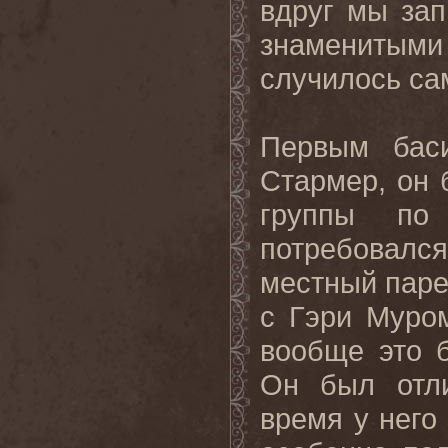
вдруг мы за
знаменитыми
случилось са
Первым бас
Стармер, он 
группы по
потребовался
местный паре
с Гэри Муром
вообще это б
Он был отли
время у него