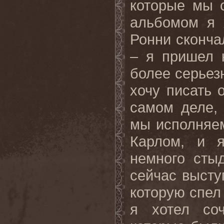
которые мы 
альбомом я 
Ронни сконча
– я пришел 
более серьез
хочу писать 
самом деле, 
мы исполняем
Карлом, и я
немного сты
сейчас высту
которую спел
я хотел со