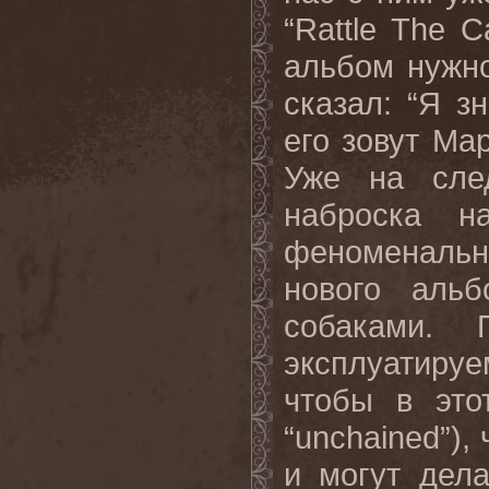
“Rattle The 
альбом нужно
сказал: “Я з
его зовут Ма
Уже на сле
наброска н
феноменальны
нового аль
собаками.
эксплуатируем
чтобы в это
“unchained”),
и могут дела