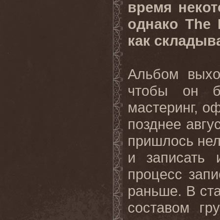
время некот
однако The 
как складыв
Альбом выхо
чтобы он б
мастеринг, о
позднее авгус
пришлось нел
и записать 
процесс запи
раньше. В ст
составом гр