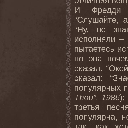
отличная вещ
И Фредди
“Слушайте, а
“Ну, не зн
исполняли – 
пытаетесь ис
но она почем
сказал: “Оке
сказал: “Зн
популярных п
Thou”, 1986
);
третья песн
популярна, н
так, как хо