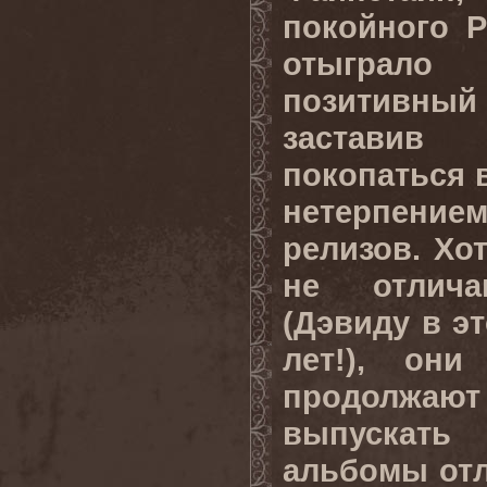
покойного 
отыграл
позитивный
заставив
покопаться в
нетерпение
релизов. Хо
не отлича
(Дэвиду в эт
лет!), он
продолжают
выпускать
альбомы отл