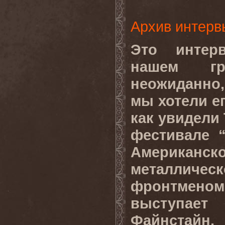
Архив интерв
Это интер
нашем гр
неожиданно,
мы хотели ег
как увидели
фестивале “
Америк
металли
фронтме
выступае
Файнстайн,