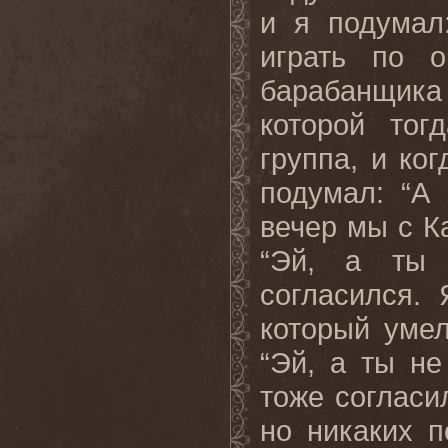
и я подумал
играть по о
барабанщика
которой тог
группа, и ког
подумал: “А
вечер мы с К
“Эй, а ты 
согласился.
который умел
“Эй, а ты н
тоже согласи
но никаких п