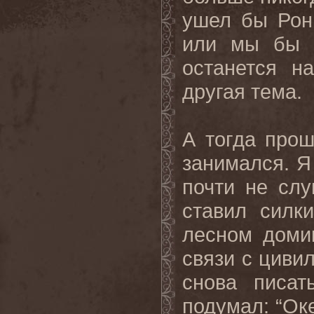
ушел бы Ронн
или мы бы с
останется н
другая тема.
А тогда прош
занимался. Я 
почти не слу
ставил силк
лесном домик
связи с цивил
снова писат
подумал: “Ок