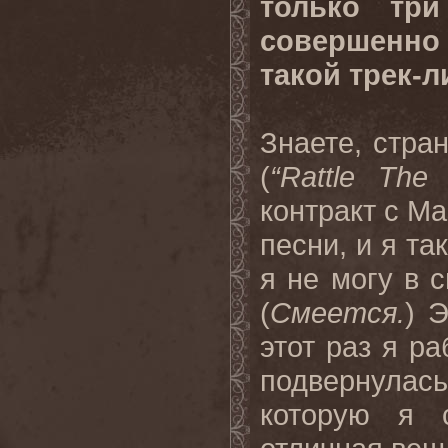
только три
совершенно
такой трек-л
Знаете, стр
(
“Rattle The
контракт с M
песни, и я та
я не могу в 
(
Смеется.
) 
этот раз я р
подвернулась
которую я 