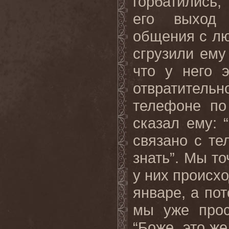
горбатились,
его выход 
общения с лю
сгрузили ему
что у него 
отвратительн
телефоне по
сказал ему: 
связано с те
знать”. Мы то
у них происхо
январе, а по
мы уже прос
“Боже, это ж