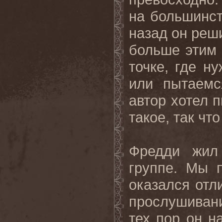
на большинст
назад он реш
больше этим 
точке, где н
или пытаемс
автор хотел 
такое, так чт
Фредди жил
группе. Мы п
оказался отл
прослушивани
тех пор он н