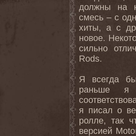
должны на н
смесь – с од
хиты, а с д
новое. Некот
сильно отли
Rods.
Я всегда бы
раньше я 
соответствов
я писал о ве
ролле, так ч
версией Moto