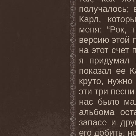
получалось; 
Карл, котор
меня: “Рок,
версию этой п
на этот счет 
я придумал 
показал ее К
круто, нужно
эти три песни
нас было ма
альбома ост
запасе и др
его добить, н