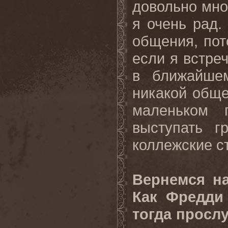
довольно мно
я очень рад.
общения, пот
если я встре
в ближайше
никакой обще
маленьком 
выступать г
коллежские ст
Вернемся на
Как Фредди
тогда просл