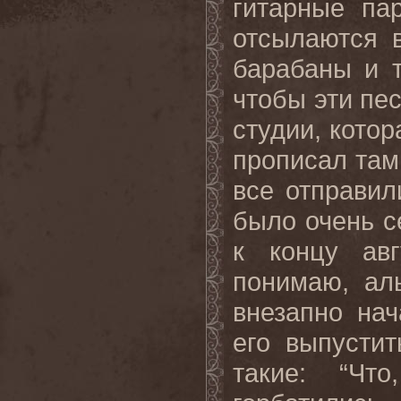
гитарные па
отсылаются в
барабаны и т
чтобы эти пе
студии, кото
прописал там
все отправи
было очень с
к концу авг
понимаю, ал
внезапно на
его выпустит
такие: “Чт