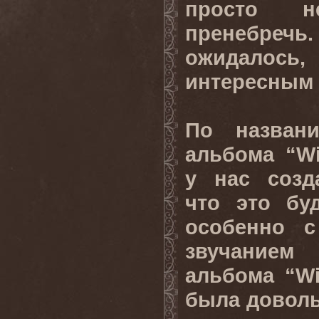
просто н
пренебречь
ожидалось
интересным
По назван
альбома “Wi
у нас созд
что это бу
особенно с
звучание
альбома “Wi
была доволь