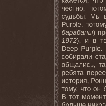
кажется, чт
честно, пот
судьбы. Мы 
Purple, потом
барабаны
) п
1972
), и в 
Deep Purple.
собирали ст
общались, та
ребята перее
история, Рон
тому, что он 
В тот момент
больше никогд