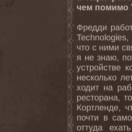
чем помимо 
Фредди работ
Technologies
что с ними с
я не знаю, п
устройстве к
несколько ле
ходит на раб
ресторана, т
Кортленде, ч
почти в сам
оттуда ехат