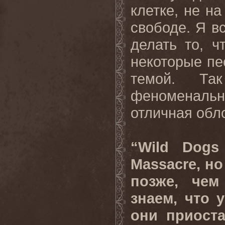
клетке, не н
свободе. Я в
делать то, ч
некоторые пе
темой. Та
феноменаль
отличная обл
“Wild Dogs
Massacre, н
позже, чем
знаем, что 
они приоста