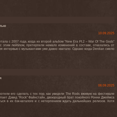
тью
10.09.2025
ла с 2007 года, когда их второй альбом “New Era Pt.2 – War Of The Gods”
с этим лейблом, претерпели немало изменений в составе, отказались от
я интервью с музыкантами уже давно хватало. Однако когда Derdian смело
я
06.09.2025
отели его сделать с тех пор, как увидели The Rods вживую на фестивале
упает Дэвид “Rock” Файнстайн, двоюродный брат покойного Ронни Джеймса
ться в их бэк-каталоге и с нетерпением ждать дальнейших релизов. Хотя