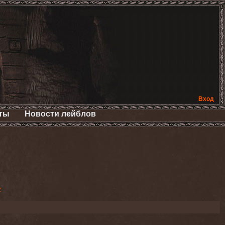
Вход
ты
Новости лейблов
2