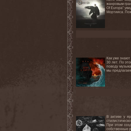
жанровым гран
Of Europa” ув
Мортииса. Пож
Как уже знают
30 лет. По эт
поводу музык
мы предлагаем
В активе у я
стилистическо
При этом соз
собственные р