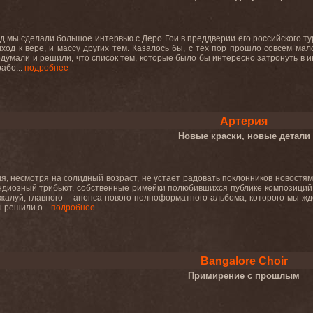
ад мы сделали большое интервью с Деро Гои в преддверии его российского тур
риход к вере, и массу других тем. Казалось бы, с тех пор прошло совсем 
одумали и решили, что список тем, которые было бы интересно затронуть в 
або...
подробнее
Артерия
Новые краски, новые детали
я, несмотря на солидный возраст, не устает радовать поклонников новост
ндиозный трибьют, собственные римейки полюбившихся публике композиций 
ожалуй, главного – анонса нового полноформатного альбома, которого мы жд
ы решили о...
подробнее
Bangalore Choir
Примирение с прошлым