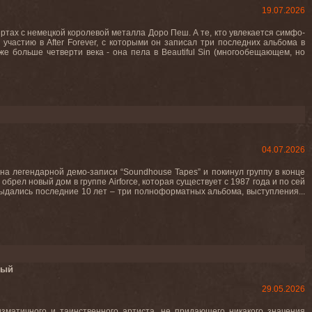
19.07.2026
ртах c немецкой королевой металла Доро Пеш. А те, кто увлекается симфо-
участию в After Forever, с которыми он записал три последних альбома в
е больше четверти века - она пела в Beautiful Sin (многообещающем, но
04.07.2026
на легендарной демо-записи “Soundhouse Tapes” и покинул группу в конце
обрел новый дом в группе Airforce, которая существует с 1987 года и по сей
выдались последние 10 лет – три полноформатных альбома, выступления...
мый
29.05.2026
зматичного и таинственного артиста, не придающего никакого значения