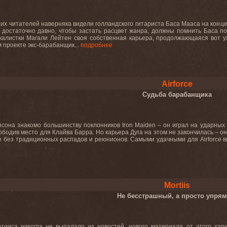
их читателей наверняка видели голландского гитариста Баса Мааса на конце
 достаточно давно, чтобы застать расцвет жанра, должны помнить Баса по 
калистки Магали Лейтен своя собственная карьера, продолжающаяся вот уж
 проекте экс-барабанщик...
подробнее
Airforce
Судьба барабанщика
сона знакомо большинству поклонников Iron Maiden – он играл на ударных 
ободив место для Клайва Барра. Но карьера Дуга на этом не закончилась – он 
не без традиционных распадов и реюнионов. Самыми удачными для Airforce 
Mortiis
Не бесстрашный, а просто упря
тииса никогда не выпадало из новостей, нового материала от этого хари