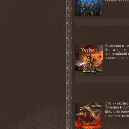
тысячелетия г
Название итал
был издан у 
фэнтезийной к
анонсировали.
Это интервью 
“Sweden Rock”
Дио, отыграло
участники груп