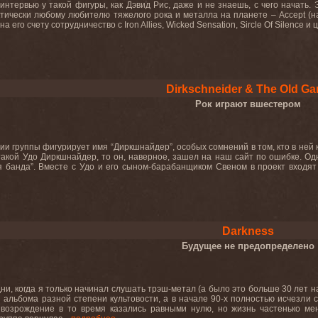
интервью у такой фигуры, как Дэвид Рис, даже и не знаешь, с чего начать. 
тически любому любителю тяжелого рока и металла на планете – Accept (на а
 на его счету сотрудничество с Iron Allies, Wicked Sensation, Sircle Of Silence 
Dirkschneider & The Old Ga
Рок играют вшестером
нии группы фигурирует имя “Диркшнайдер”, особых сомнений в том, кто в ней 
 такой Удо Диркшнайдер, то он, наверное, зашел на наш сайт по ошибке. Одн
 банда”. Вместе с Удо и его сыном-барабанщиком Свеном в проект входят д
Darkness
Будущее не предопределено
дни, когда я только начинал слушать трэш-метал (а было это больше 30 лет 
 альбома разной степени культовости, а в начале 90-х полностью исчезли с
возрождение в то время казались равными нулю, но жизнь частенько ме