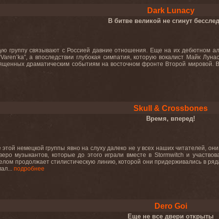
Dark Lunacy
В битве великой не сгинут бессл
ую группу связывают с Россией давние отношения. Еще на их дебютном аль
и “Varen’ka”, а впоследствии глубокая симпатия, которую вокалист Майк Лу
ященных драматическим событиям на восточном фронте Второй мировой. В 
Skull & Crossbones
Время, вперед!
 этой немецкой группы явно на слуху далеко не у всех наших читателей, они,
веро музыкантов, которые до этого играли вместе в Stormwitch и участво
елом продолжает стилистическую линию, которой они придерживались в рядах
ал...
подробнее
Dero Goi
Еще не все двери открыты