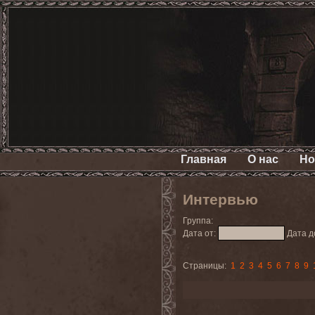
Главная
О нас
Но
Интервью
Группа:
Дата от:
Дата д
Страницы:
1
2
3
4
5
6
7
8
9