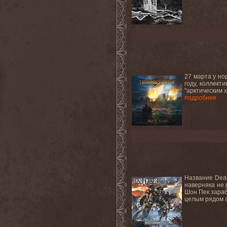
27 марта у но
году, коллект
"арктическим 
подробнее
Название Deat
наверняка не 
Шон Пек зараб
целым рядом а