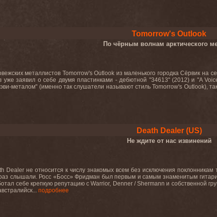
Tomorrow's Outlook
По чёрным волнам арктического м
рвежских металлистов Tomorrow's Outlook из маленького городка Сёрвик на
ив уже заявил о себе двумя пластинками - дебютной "34613" (2012) и "A Voi
хэви-металом" (именно так слушатели называют стиль Tomorrow's Outlook), та
Death Dealer (US)
Не ждите от нас извинений
h Dealer не относится к числу знакомых всем без исключения поклонникам 
раз слышали. Росс «Босс» Фридман был первым и самым знаменитым гитари
отал себе крепкую репутацию с Warrior, Denner / Shermann и собственной гр
встралийск...
подробнее