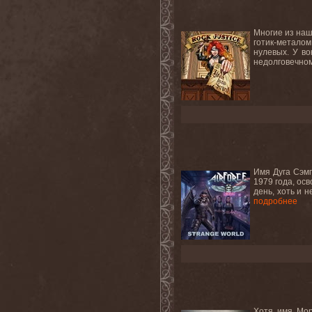
Многие из наш
готик-металом
нулевых. У во
недолговечном
Имя Дуга Сэмп
1979 года, осв
день, хоть и 
подробнее
Хотя имя Мор