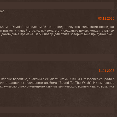
едно…
03.12.2025
боме “Devoid”, вышедшем 25 лет назад, присутствовали такие песни, как
наси питает к нашей стране, привела его к созданию целых концептуальных
доковидные времена Dark Lunacy, для стиля которых был придуман оче...
11.11.2025
 вполне вероятно, знакомы с ее участниками. Skull & Crossbones собрали в
вали в записи их последнего альбома “Bound To The Witch”. Их нынешнее
 культового южно-немецкого хэви-металлического коллектива, но вокалист