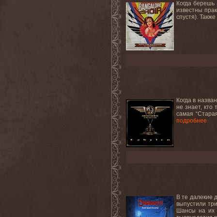
Когда берешь 
известны прак
спустя). Также
Когда в назва
не знает, кто
самая “Старая
подробнее
В те далекие 
выпустили три
Шансы на их 