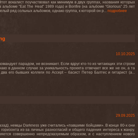
Этот вокалист поучаствовал как минимум в двух группах, названия которых
льбоме “Eat The Heat” 1989 года) и Bonfire (на альбоме “Glorious” 25 лет
и целый ряд сольных альбомов, однако группа, к которой он р...
подробнее
ng
10.10.2025
командует парадом, не возникает. Если вдруг кто-то из читающих эти строки
ако в данном случае за уникальность проекта отвечает все же не он, а та
ва его бывших коллеги по Accept – басист Петер Балтес и гитарист (а...
29.09.2025
назад), немцы Darkness уже считались «павшими бойцами». В конце 80-х они
 горизонта из-за личных разногласий и общего падения интереса к жанру.
няется совершенно непредсказуемым образом, и с наступлением нового