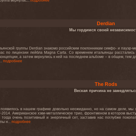
руппа вернулас...
подробнее
Derdian
Мы гордимся своей независимос
ьянской группы Derdian знакомо российским поклонникам симфо- и пауэр-мета
нас по лицензии лейбла Magna Carta. Со временем итальянцы расстались 
онцепции, а затем вернулись к ней на последнем альбоме – в общем, тем дл
..
подробнее
The Rods
Веская причина не замедлятьс
появилось в нашем графике довольно неожиданно, но на самом деле, мы х
-2014. Американское хэви-металлическое трио, фронтменом в котором выст
 тогда очень позитивный и энергичный сет, заставив нас поглубже покопа
пы н...
подробнее