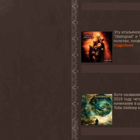
Эту итальянск
“Stalingrad” 
полотен, посв
подробнее
Хотя название
2019 году чет
начинание в ц
Тоби Хюбнер м