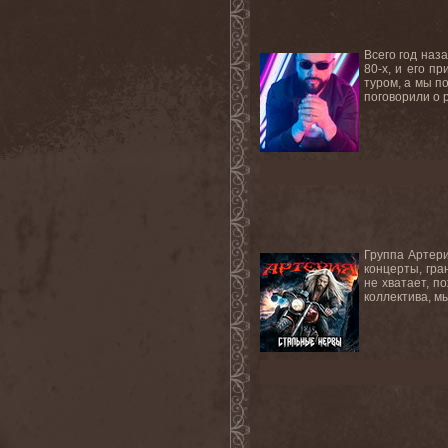
Всего год наз
80-х, и его п
туром, а мы п
поговорили о р
Группа Артери
концерты, гра
не хватает, п
коллектива, м