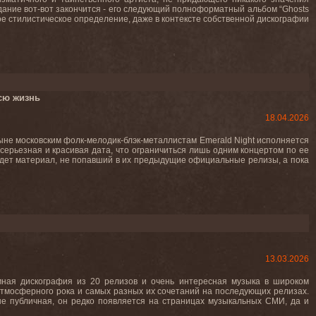
дание вот-вот закончится - его следующий полноформатный альбом “Ghosts
ное стилистическое определение, даже в контексте собственной дискографии
сю жизнь
18.04.2026
ныне московским фолк-мелодик-блэк-металлистам Emerald Night исполняется
 серьезная и красивая дата, что ограничиться лишь одним концертом по ее
дет материал, не попавший в их предыдущие официальные релизы, а пока
13.03.2026
омная дискография из 20 релизов и очень интересная музыка в широком
 атмосферного рока и самых разных их сочетаний на последующих релизах.
не публичная, он редко появляется на страницах музыкальных СМИ, да и