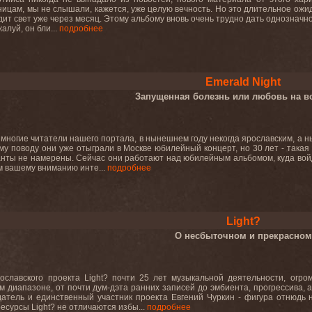
ицам, мы не слышали, кажется, уже целую вечность. Но это длительное ожи
идит свет уже через месяц. Этому альбому вновь очень трудно дать однознач
алуй, он бли...
подробнее
Emerald Night
Запущенная болезнь или любовь на в
 многие читатели нашего портала, в нынешнем году некогда ярославским, а 
ому поводу они уже отыграли в Москве юбилейный концерт, но 30 лет - такая
анты не намерены. Сейчас они работают над юбилейным альбомом, куда вой
 вашему вниманию инте...
подробнее
Light?
О несбыточном и прекрасном
рославского проекта Light? почти 25 лет музыкальной деятельности, огр
м диапазоне, от почти дум-дэта ранних записей до эмбиента, прогрессива,
датель и единственный участник проекта Евгений Чуркин - фигура отнюдь 
есурсы Light? не отличаются избы...
подробнее