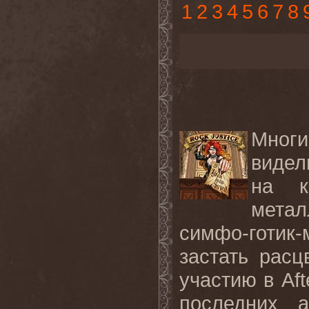
1
2
3
4
5
6
7
8
Мног
видел
на к
метал
симфо-готик
застать рас
участию в Aft
последних 