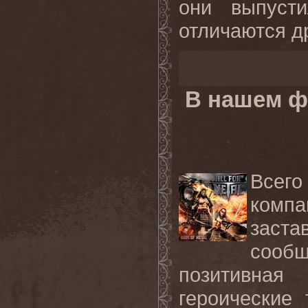
они выпуст
отличаются др
В нашем ф
Всего
компа
заст
сооб
позитивна
героические