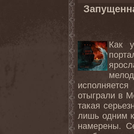
Запущенна
Как 
порт
ярос
мелод
исполняется
отыграли в М
такая серьез
лишь одним к
намерены. С