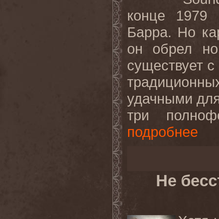
конце 1979 
Барра. Но ка
он обрел но
существует с 
традиционн
удачными для
три полнофо
подробнее
Не бес