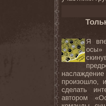
Толь
Я вп
осы»
скин
пред
наслаждени
произошло, 
сделать ин
автором «О
команды, сущ