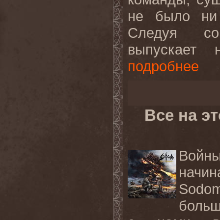
не было ни 
Следуя со
выпускает 
подробнее
Все на э
Войн
начи
Sodo
больш