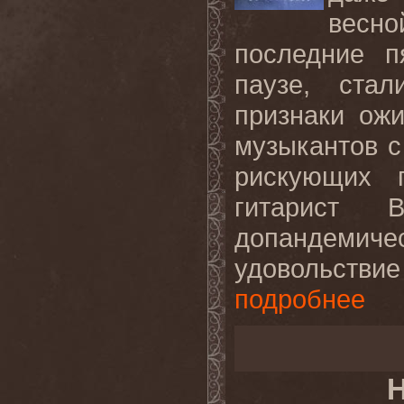
весно
последние п
паузе, ста
признаки ож
музыкантов с
рискующих 
гитарист 
допандемиче
удовольствие
подробнее