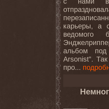
с нами вс
отпразднов
перезаписа
карьеры, а 
ведомого 
Энджелриппе
альбом под
Arsonist”. Т
про...
подроб
Немног