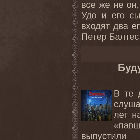
все же не он
Удо и его с
входят два е
Петер Балтес 
Буд
В те 
слуша
лет н
«пав
выпустили