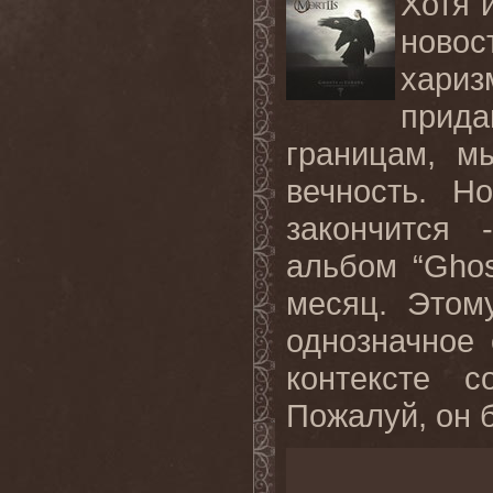
Хотя 
ново
хариз
прида
границам, м
вечность. Н
закончится
альбом “Ghos
месяц. Этом
однозначное 
контексте с
Пожалуй, он б