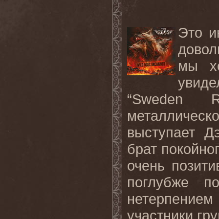
Это и
довол
мы х
увид
“Sweden Ro
металличес
выступает Д
брат покойно
очень позити
поглубже п
нетерпением
участники гру