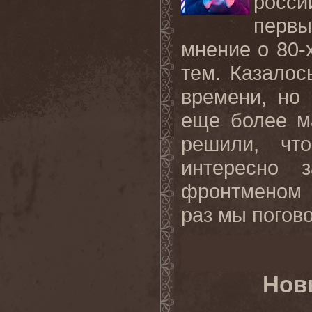
росси
перв
мнение о 80-х
тем. Казалос
времени, но
еще более м
решили, чт
интересно 
фронтменом 
раз мы погово
Нов