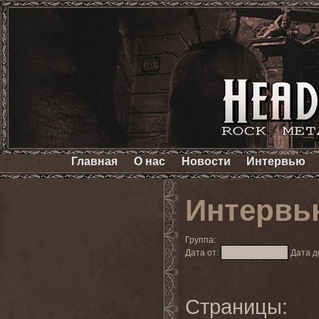
Главная
О нас
Новости
Интервью
Интервь
Группа:
Дата от:
Дата д
Страницы: