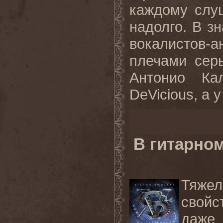
каждому слу
надолго. В з
вокалистов-
плечами серь
Антонио Ка
DeVicious, а у
В гитарно
Тяже
свойс
даже