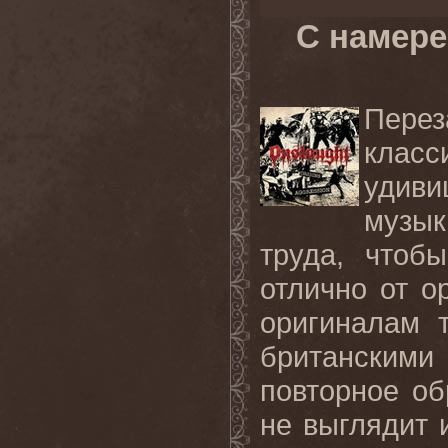
С намере
Пере
класс
удиви
музы
труда, чтоб
отлично от о
оригиналам 
британским
повторное об
не выглядит 