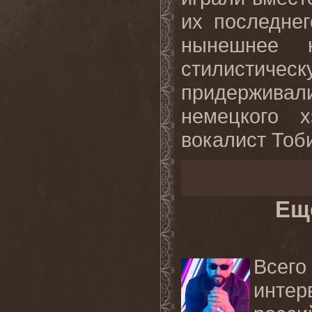
их последнег
нынешнее 
стилисти
придержива
немецкого х
вокалист Тоб
Ещ
Всег
инте