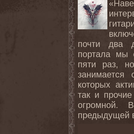
«Наве
инте
гита
включ
почти два д
портала мы 
пяти раз, н
занимается 
которых акт
так и прочие
огромной. 
предыдущей в