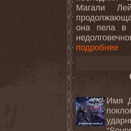
Магали Лей
продолжающа
она пела в 
недолговеч
подробнее
Имя Д
покло
удар
“Soun