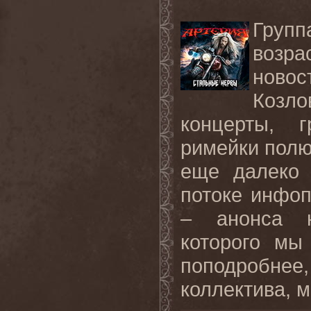
Груп
возра
новос
Козл
концерты, г
римейки полю
еще далеко 
потоке инфоп
– анонса н
которого мы
поподробне
коллектива, м