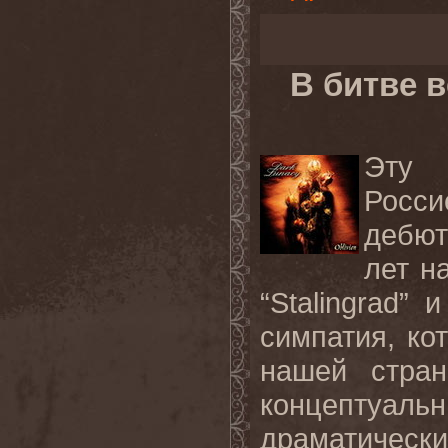
В битве 
Эту 
Росс
дебют
лет н
“Stalingrad” 
симпатия, ко
нашей стран
концептуа
драматическ