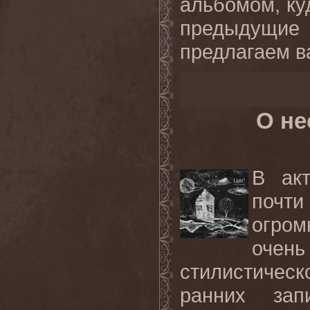
альбомом, ку
предыдущие
предлагаем в
О не
В акт
почти
огро
очен
стилистичес
ранних зап