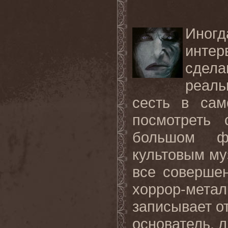
Иног
инте
сдел
реаль
сесть в сам
посмотреть
большом ф
культовым му
все совершен
хоррор-метал
записывает о
основатель, л