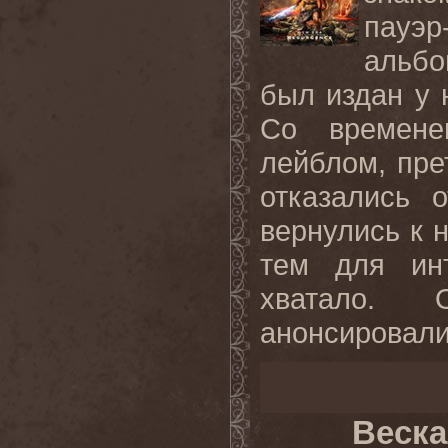
пауэр
альбо
был издан у 
Со времене
лейблом, пре
отказались 
вернулись к 
тем для ин
хватало. 
анонсировали
Веска