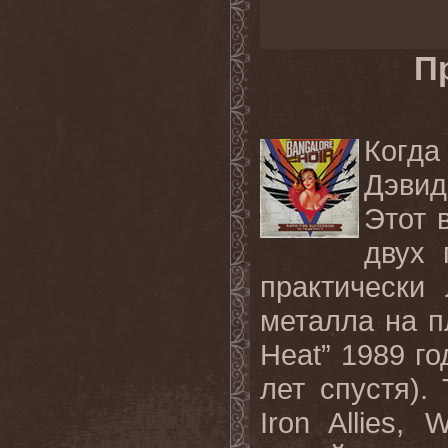
П
Когда
Дэвид
Этот 
двух 
практически
металла на п
Heat” 1989 го
лет спустя).
Iron Allies, 