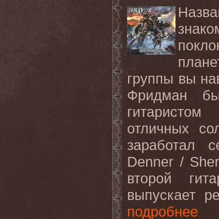
Назва
зна
покл
плане
группы вы на
Фридман б
гитаристом
отличных со
заработал с
Denner / She
второй гит
выпускает р
подробнее