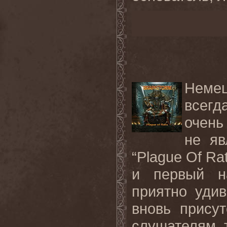
Неме
всегд
очень
не яв
“Plague Of R
и первый на
приятно уди
вновь присут
слушателям 