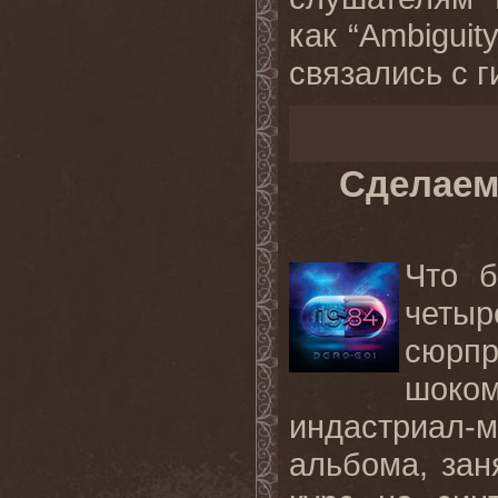
как “Ambiguity
связались с ги
Сделаем
Что 
четыр
сюрп
шоко
индастриал-
альбома, зан