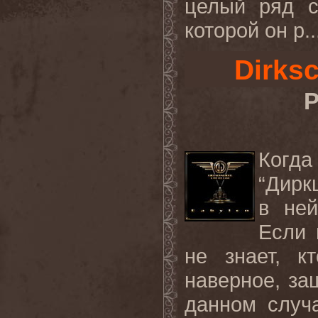
целый ряд с
которой он р..
Dirks
Р
Когда
“Дирк
в ней
Если 
не знает, к
наверное, за
данном случа