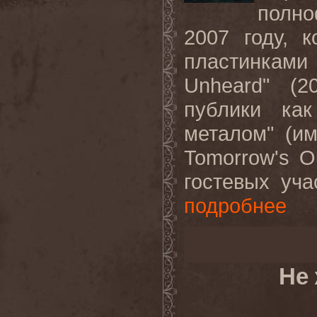
полн
2007 году, 
пластинками 
Unheard" (2
публики как
металом" (и
Tomorrow's O
гостевых уча
подробнее
Не 