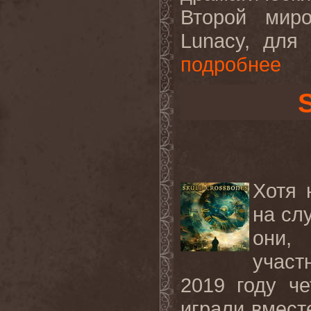
Второй мир
Lunacy, для
подробнее
Хотя 
на сл
они,
участ
2019 году че
играли вмест