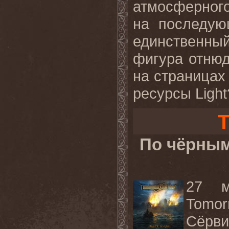
атмосферног
на последую
единственный
фигура отнюд
на страницах
ресурсы Light
T
По чёрным
27 м
Tomor
Сёрви