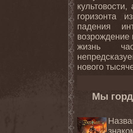
культовости,
горизонта и
падения и
возрождение 
жизнь час
непредсказ
нового тысяче
Мы горд
Назв
знако