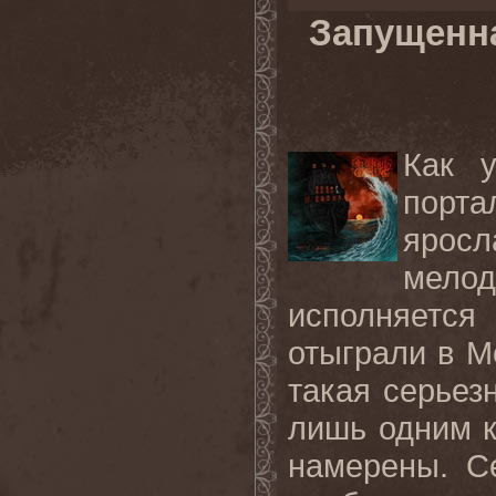
Запущенна
Как 
порт
ярос
мелод
исполняется
отыграли в М
такая серьез
лишь одним к
намерены. С