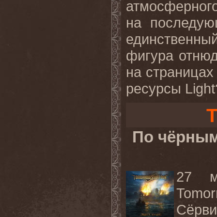
атмосферног
на последую
единственный
фигура отнюд
на страницах
ресурсы Light
T
По чёрным
27 м
Tomor
Сёрви