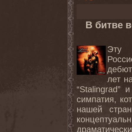
В битве 
Эту 
Росс
дебют
лет н
“Stalingrad” 
симпатия, ко
нашей стран
концептуа
драматическ