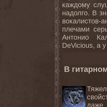
каждому слу
надолго. В з
вокалистов-
плечами серь
Антонио Ка
DeVicious, а у
В гитарно
Тяже
свойс
даже