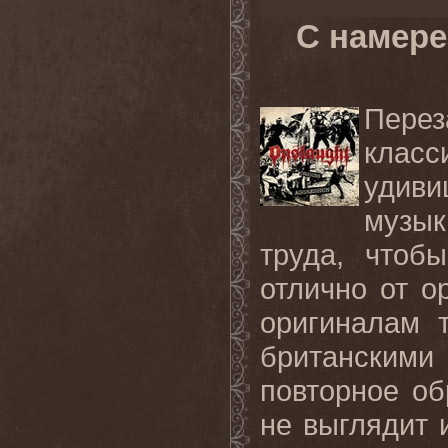
С намере
Пере
класс
удиви
музы
труда, чтоб
отлично от о
оригиналам 
британским
повторное об
не выглядит 