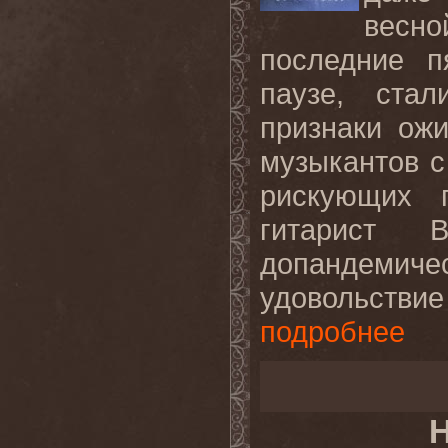
весно
последние п
паузе, ста
признаки ож
музыкантов с
рискующих 
гитарист 
допандемиче
удовольствие
подробнее