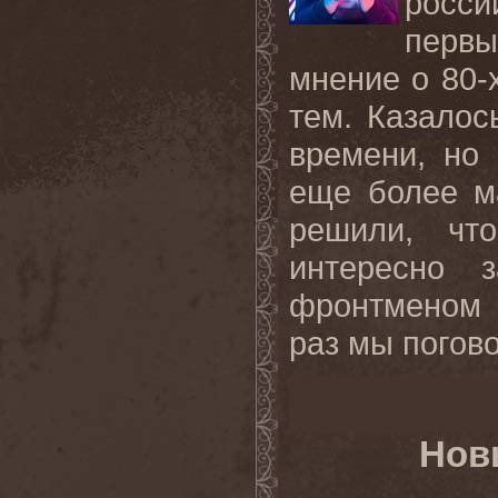
росси
перв
мнение о 80-х
тем. Казалос
времени, но
еще более м
решили, чт
интересно 
фронтменом 
раз мы погово
Нов