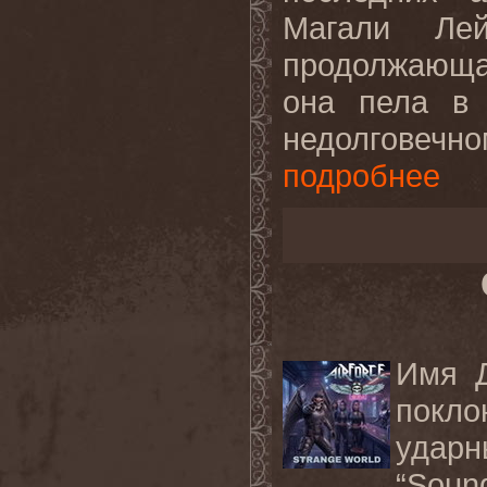
Магали Лей
продолжающа
она пела в 
недолговеч
подробнее
Имя Д
покло
удар
“Soun