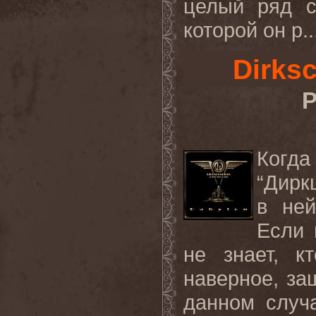
целый ряд с
которой он р..
Dirks
Р
Когда
“Дирк
в ней
Если 
не знает, к
наверное, за
данном случа