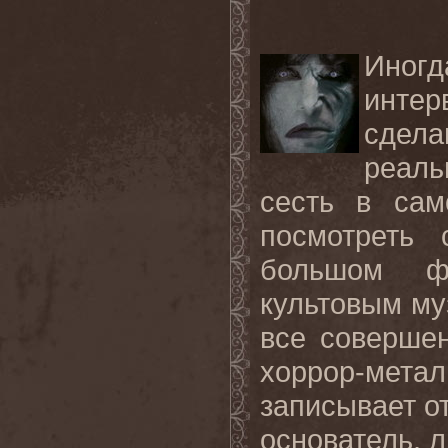
Иног
инте
сдел
реаль
сесть в сам
посмотреть
большом ф
культовым му
все совершен
хоррор-метал
записывает о
основатель, л