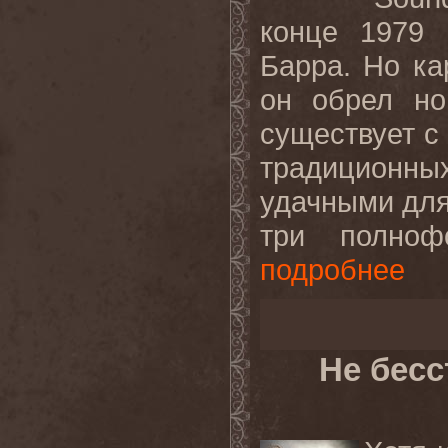
конце 1979 
Барра. Но ка
он обрел но
существует с 
традиционн
удачными для
три полнофо
подробнее
Не бес