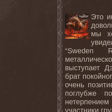
Это и
довол
мы х
увид
“Sweden Ro
металличес
выступает Д
брат покойно
очень позити
поглубже п
нетерпением
участники гру