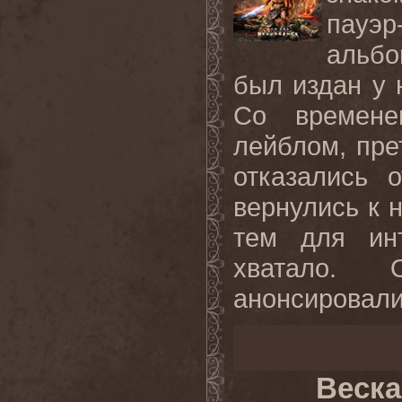
пауэр
альбо
был издан у 
Со времене
лейблом, пре
отказались 
вернулись к 
тем для ин
хватало. 
анонсировали
Веска