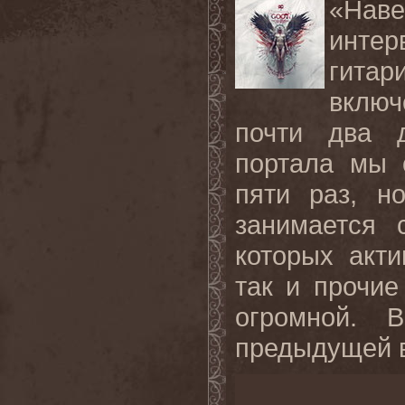
«Наве
инте
гита
включ
почти два д
портала мы 
пяти раз, н
занимается 
которых акт
так и прочие
огромной. 
предыдущей в