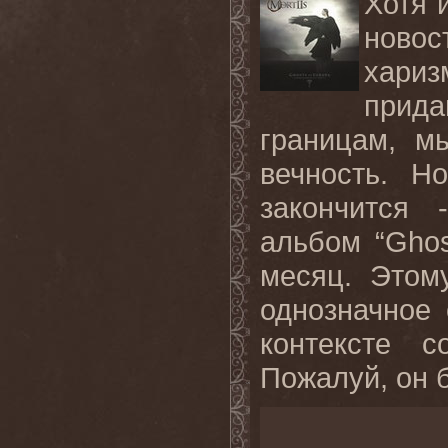
Хотя 
ново
хариз
прида
границам, м
вечность. Н
закончится
альбом “Ghos
месяц. Этом
однозначное 
контексте с
Пожалуй, он б