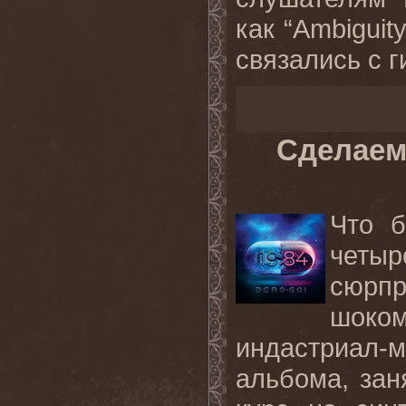
как “Ambiguity
связались с ги
Сделаем
Что 
четыр
сюрп
шоко
индастриал-
альбома, зан