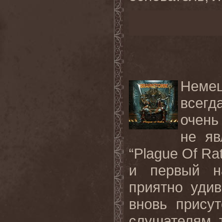
Неме
всегд
очень
не яв
“Plague Of R
и первый на
приятно уди
вновь присут
слушателям 