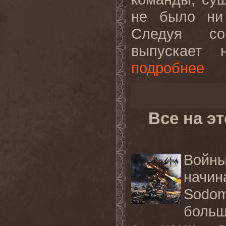
не было ни 
Следуя со
выпускает 
подробнее
Все на э
Войн
начи
Sodo
больш