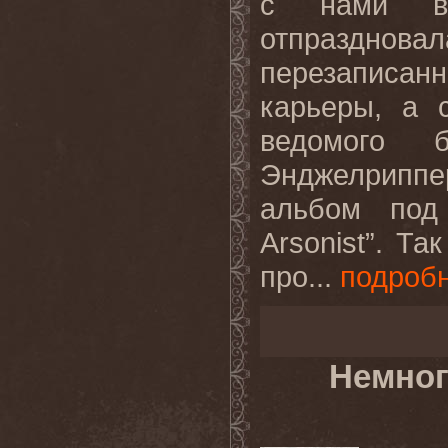
с нами вс
отпразднов
перезаписа
карьеры, а 
ведомого 
Энджелриппе
альбом под
Arsonist”. Т
про...
подроб
Немног