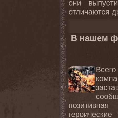
они выпуст
отличаются др
В нашем ф
Всего
компа
заст
сооб
позитивна
героические