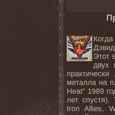
П
Когда
Дэвид
Этот 
двух 
практически
металла на п
Heat” 1989 го
лет спустя).
Iron Allies, 