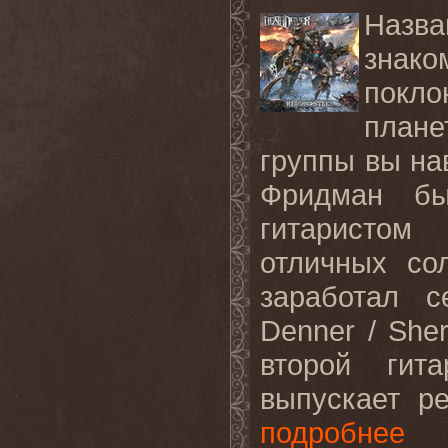
Назва
зна
покл
плане
группы вы на
Фридман б
гитаристом
отличных со
заработал с
Denner / She
второй гит
выпускает р
подробнее