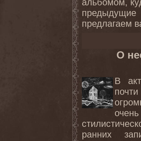
альбомом, ку
предыдущие
предлагаем в
О не
В акт
почти
огро
очен
стилистичес
ранних зап