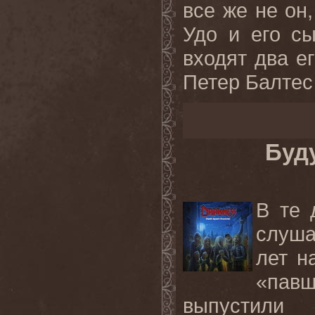
все же не он
Удо и его с
входят два е
Петер Балтес 
Буд
В те 
слуша
лет н
«пав
выпустили