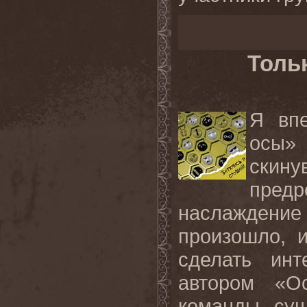
Толь
Я вп
осы»
скин
пред
наслаждени
произошло, 
сделать ин
автором «О
команды, сущ