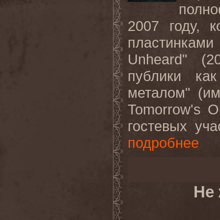
полн
2007 году, 
пластинками 
Unheard" (2
публики как
металом" (и
Tomorrow's O
гостевых уча
подробнее
Не 