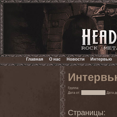
Главная
О нас
Новости
Интервью
Интервь
Группа:
Дата от:
Дата д
Страницы: