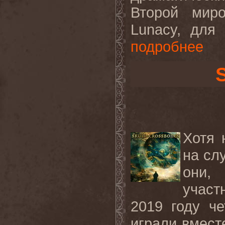
Второй мир
Lunacy, для
подробнее
Хотя 
на сл
они,
участ
2019 году че
играли вмест