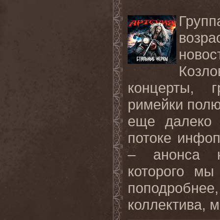
Груп
возра
новос
Козл
концерты, г
римейки полю
еще далеко 
потоке инфоп
– анонса н
которого мы
поподробне
коллектива, м