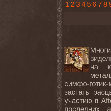
1
2
3
4
5
6
7
8
Мног
видел
на к
метал
симфо-готик
застать рас
участию в Aft
последних 