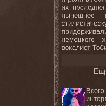
их последнег
нынешнее 
стилисти
придержива
немецкого х
вокалист Тоб
Ещ
Всег
инте