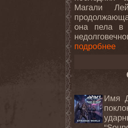
Магали Лей
продолжающа
она пела в 
недолговеч
подробнее
Имя Д
покло
удар
“Soun