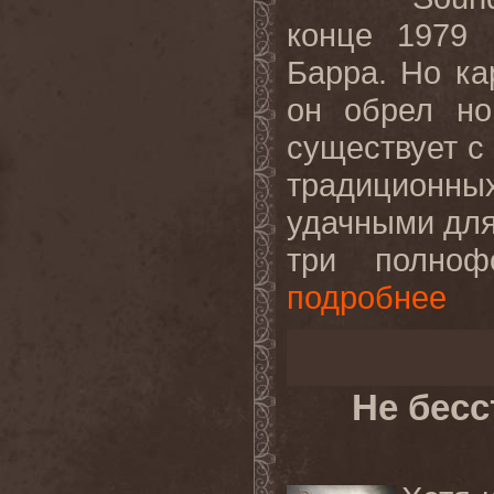
конце 1979 
Барра. Но ка
он обрел но
существует с 
традиционн
удачными для
три полнофо
подробнее
Не бес