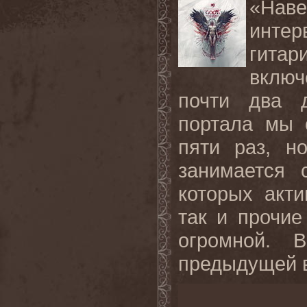
«Наве
инте
гита
включ
почти два д
портала мы 
пяти раз, н
занимается 
которых акт
так и прочие
огромной. 
предыдущей в