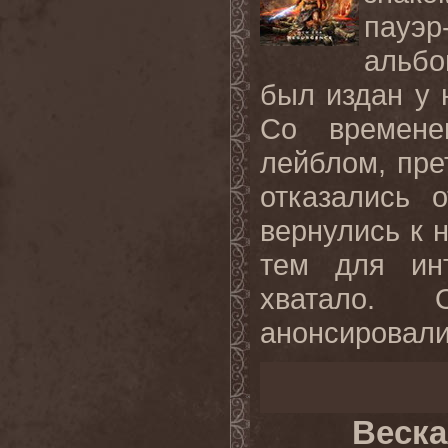
пауэр
альбо
был издан у 
Со времене
лейблом, пре
отказались 
вернулись к 
тем для ин
хватало. 
анонсировали
Веска