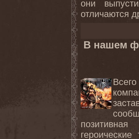
они выпуст
отличаются др
В нашем ф
Всего
компа
заст
сооб
позитивна
героические