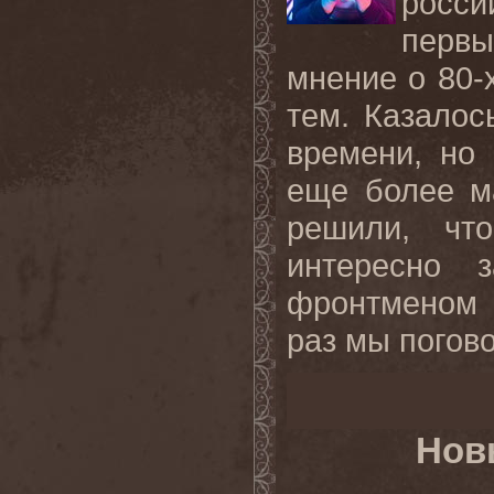
росси
перв
мнение о 80-х
тем. Казалос
времени, но
еще более м
решили, чт
интересно 
фронтменом 
раз мы погово
Нов