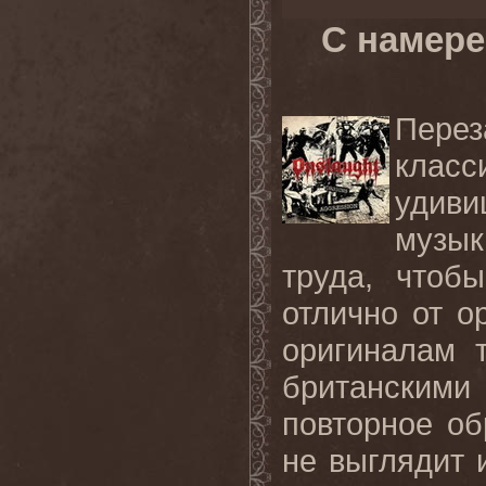
С намере
Пере
класс
удиви
музы
труда, чтоб
отлично от о
оригиналам 
британским
повторное об
не выглядит 