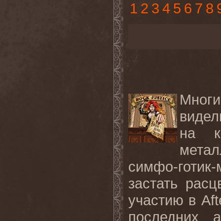
1
2
3
4
5
6
7
8
Мног
видел
на к
метал
симфо-готик
застать рас
участию в Aft
последних 