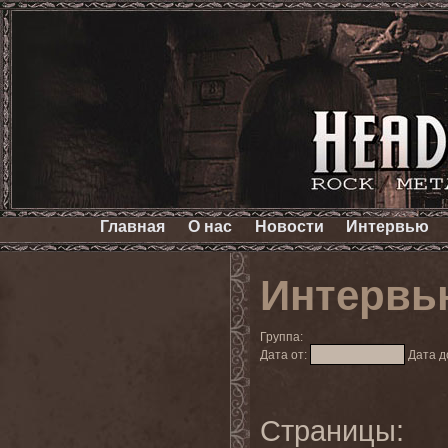
Главная
О нас
Новости
Интервью
Интервь
Группа:
Дата от:
Дата д
Страницы: