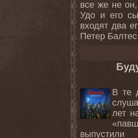
все же не он
Удо и его с
входят два е
Петер Балтес 
Буд
В те 
слуша
лет н
«пав
выпустили