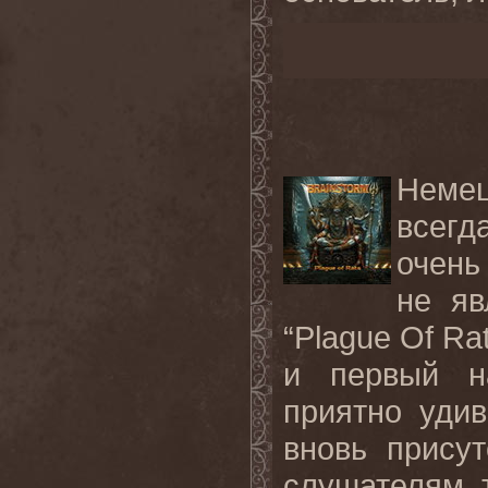
Неме
всегд
очень
не яв
“Plague Of R
и первый на
приятно уди
вновь присут
слушателям 