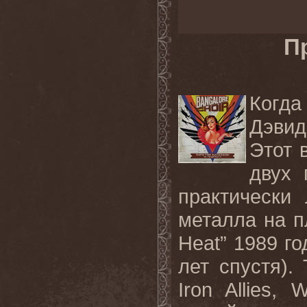
П
Когда
Дэвид
Этот 
двух 
практически
металла на п
Heat” 1989 го
лет спустя).
Iron Allies, 