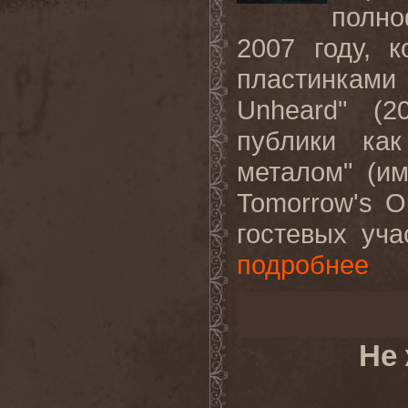
полн
2007 году, 
пластинками 
Unheard" (2
публики как
металом" (и
Tomorrow's O
гостевых уча
подробнее
Не 