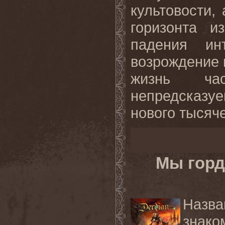
культовости,
горизонта и
падения и
возрождение 
жизнь час
непредсказ
нового тысяче
Мы горд
Назв
знако