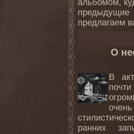
альбомом, ку
предыдущие
предлагаем в
О не
В акт
почти
огро
очен
стилистичес
ранних зап