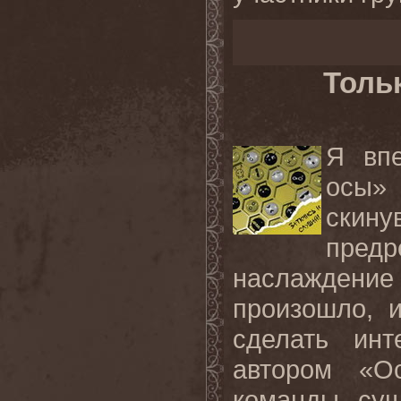
Толь
Я вп
осы»
скин
пред
наслаждени
произошло, 
сделать ин
автором «О
команды, сущ