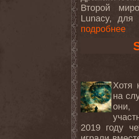
Второй мир
Lunacy, для
подробнее
Хотя 
на сл
они,
участ
2019 году че
играли вмест