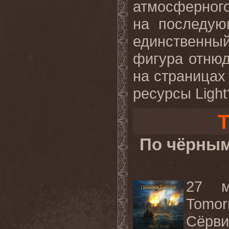
атмосферног
на последую
единственный
фигура отнюд
на страницах
ресурсы Light
T
По чёрным
27 м
Tomor
Сёрви