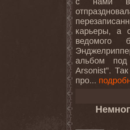
с нами вс
отпразднов
перезаписа
карьеры, а 
ведомого 
Энджелриппе
альбом под
Arsonist”. Т
про...
подроб
Немног