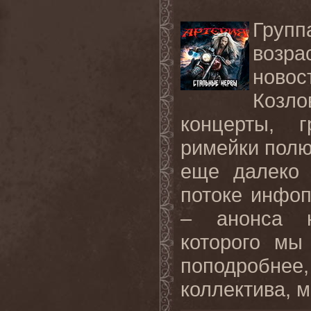
Груп
возра
новос
Козл
концерты, г
римейки полю
еще далеко 
потоке инфоп
– анонса н
которого мы
поподробне
коллектива, м