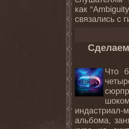
как “Ambiguity
связались с ги
Сделаем
Что 
четыр
сюрп
шоко
индастриал-
альбома, зан