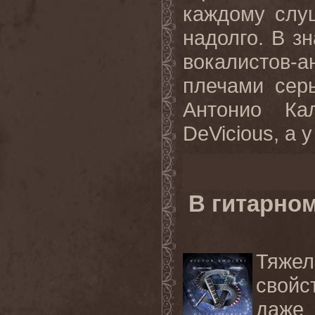
каждому слу
надолго. В з
вокалистов-
плечами серь
Антонио Ка
DeVicious, а у
В гитарно
Тяже
свойс
даже