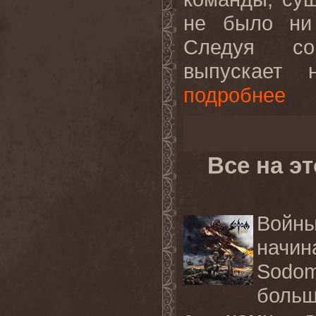
не было ни 
Следуя со
выпускает 
подробнее
Все на э
Войн
начи
Sodo
больш