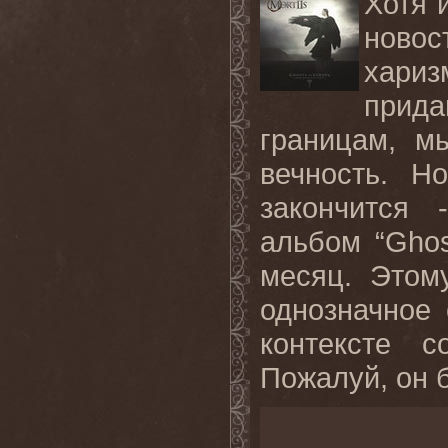
Хотя 
ново
хариз
прида
границам, м
вечность. Н
закончится
альбом “Ghos
месяц. Этом
однозначное 
контексте с
Пожалуй, он б