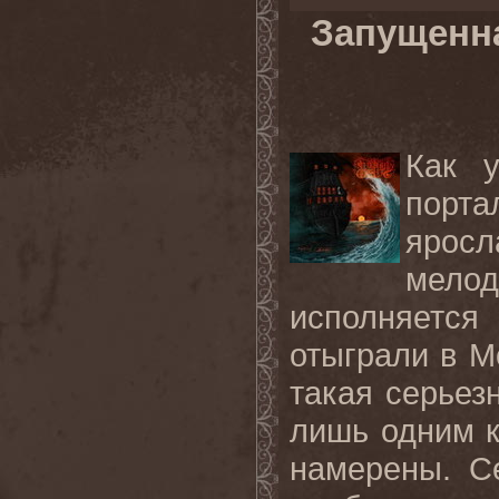
Запущенна
Как 
порт
ярос
мелод
исполняется
отыграли в М
такая серьез
лишь одним к
намерены. С