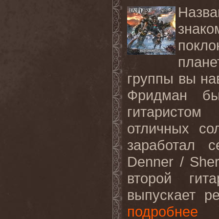
Назва
зна
покл
плане
группы вы на
Фридман б
гитаристом
отличных со
заработал с
Denner / She
второй гит
выпускает р
подробнее