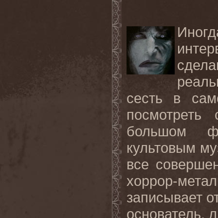
Иног
инте
сдел
реаль
сесть в сам
посмотреть
большом ф
культовым му
все совершен
хоррор-метал
записывает о
основатель, л