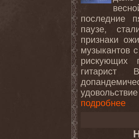
весно
последние п
паузе, ста
признаки ож
музыкантов с
рискующих 
гитарист 
допандемиче
удовольствие
подробнее