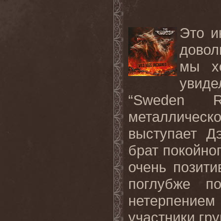
Это и
довол
мы х
увид
“Sweden Ro
металличес
выступает Д
брат покойно
очень позити
поглубже п
нетерпением
участники гру