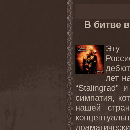
В битве 
Эту 
Росс
дебют
лет н
“Stalingrad” 
симпатия, ко
нашей стран
концептуа
драматическ