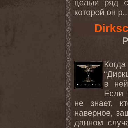
целый ряд с
которой он р..
Dirks
Р
Когда
“Дирк
в ней
Если 
не знает, к
наверное, за
данном случа