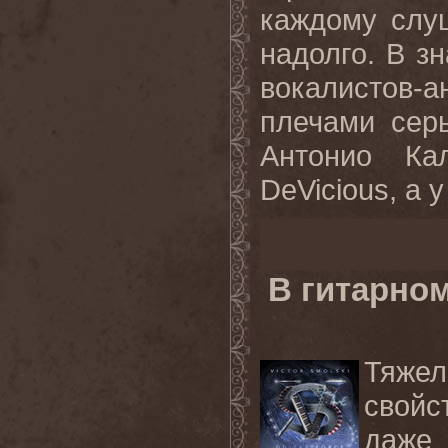
каждому слу
надолго. В з
вокалистов-
плечами серь
Антонио Ка
DeVicious, а у
В гитарно
Тяже
свойс
даже