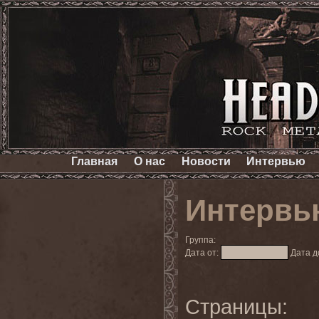
Главная
О нас
Новости
Интервью
Интервь
Группа:
Дата от:
Дата д
Страницы: