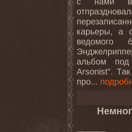
с нами вс
отпразднов
перезаписа
карьеры, а 
ведомого 
Энджелриппе
альбом под
Arsonist”. Т
про...
подроб
Немног