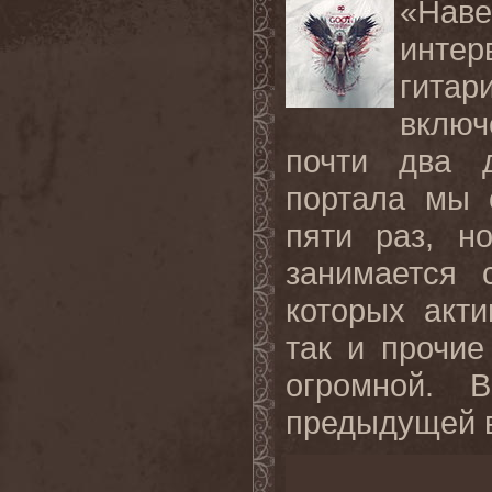
«Наве
инте
гита
включ
почти два д
портала мы 
пяти раз, н
занимается 
которых акт
так и прочие
огромной. 
предыдущей в