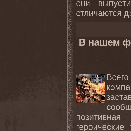
они выпуст
отличаются др
В нашем ф
Всего
компа
заст
сооб
позитивна
героические