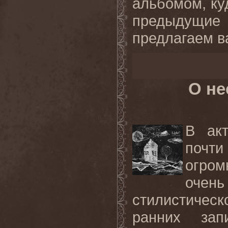
альбомом, ку
предыдущие
предлагаем в
О не
В акт
почти
огро
очен
стилистичес
ранних зап