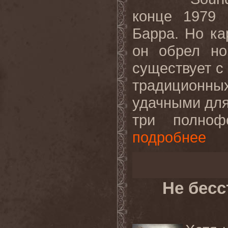
конце 1979 
Барра. Но ка
он обрел но
существует с 
традиционн
удачными для
три полнофо
подробнее
Не бес