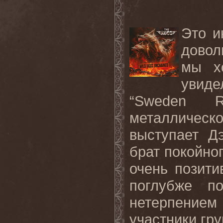
Это и
довол
мы х
увид
“Sweden Ro
металличес
выступает Д
брат покойно
очень позити
поглубже п
нетерпением
участники гру