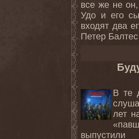
все же не он
Удо и его с
входят два е
Петер Балтес 
Буд
В те 
слуша
лет н
«пав
выпустили