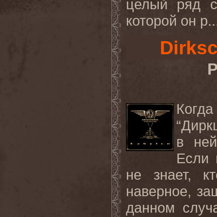
целый ряд с
которой он р..
Dirks
Р
Когда
“Дирк
в ней
Если 
не знает, к
наверное, за
данном случа