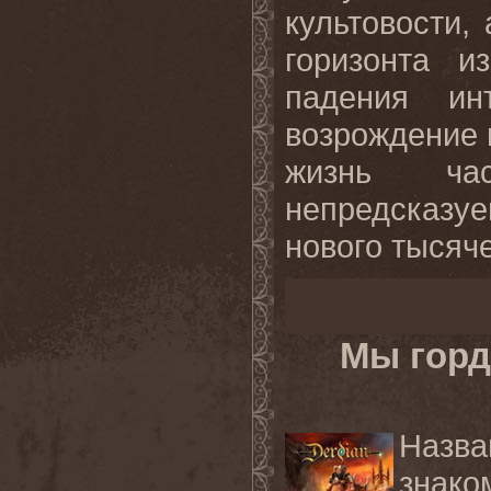
культовости,
горизонта и
падения и
возрождение 
жизнь час
непредсказ
нового тысяче
Мы горд
Назв
знако