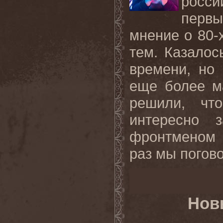
росси
перв
мнение о 80-х
тем. Казалос
времени, но
еще более м
решили, чт
интересно 
фронтменом 
раз мы погово
Нов