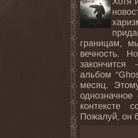
Хотя 
ново
хариз
прида
границам, м
вечность. Н
закончится
альбом “Ghos
месяц. Этом
однозначное 
контексте с
Пожалуй, он б