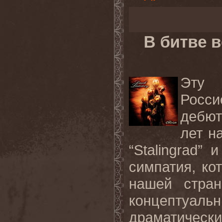
В битве 
Эту 
Росс
дебют
лет н
“Stalingrad” 
симпатия, ко
нашей стран
концептуа
драматическ