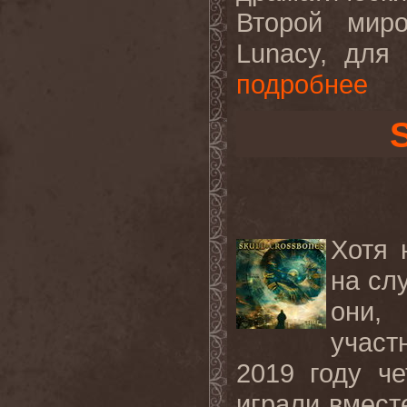
Второй мир
Lunacy, для
подробнее
Хотя 
на сл
они,
участ
2019 году че
играли вмест