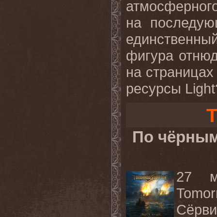
атмосферног
на последую
единственный
фигура отнюд
на страницах
ресурсы Light
T
По чёрным
27 м
Tomor
Сёрви