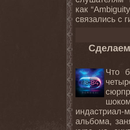
как “Ambiguity
связались с ги
Сделаем
Что 
четыр
сюрп
шоко
индастриал-
альбома, зан