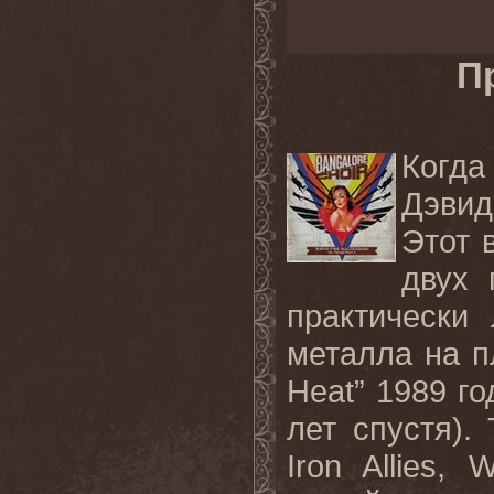
П
Когда
Дэвид
Этот 
двух 
практически
металла на п
Heat” 1989 го
лет спустя).
Iron Allies, 