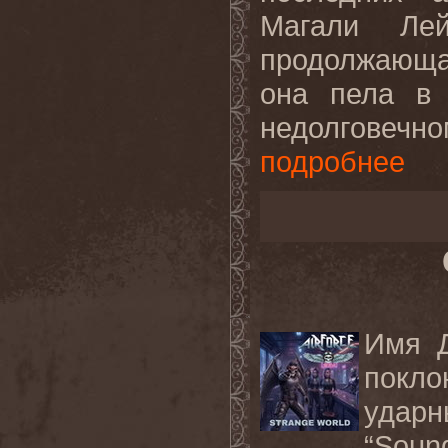
Магали Лей
продолжающа
она пела в 
недолговеч
подробнее
Имя Д
покло
удар
“Soun