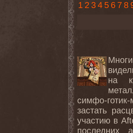
1
2
3
4
5
6
7
8
Мног
видел
на к
метал
симфо-готик
застать рас
участию в Aft
последних 