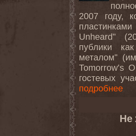
полн
2007 году, 
пластинками 
Unheard" (2
публики как
металом" (и
Tomorrow's O
гостевых уча
подробнее
Не 