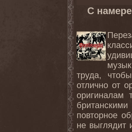
С намере
Пере
класс
удиви
музы
труда, чтоб
отлично от о
оригиналам 
британским
повторное об
не выглядит 