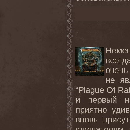
Неме
всегд
очень
не яв
“Plague Of R
и первый на
приятно уди
вновь присут
слушателям 