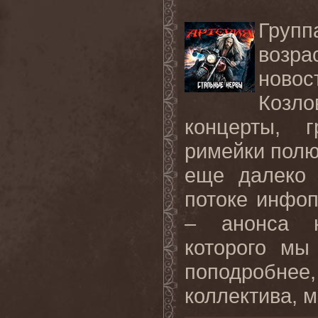
Груп
возра
новос
Козл
концерты, г
римейки полю
еще далеко 
потоке инфоп
– анонса н
которого мы
поподробне
коллектива, м