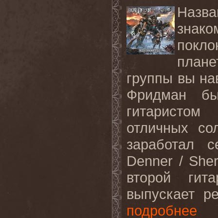
Назва
зна
покл
плане
группы вы на
Фридман б
гитаристом
отличных со
заработал с
Denner / She
второй гит
выпускает р
подробнее