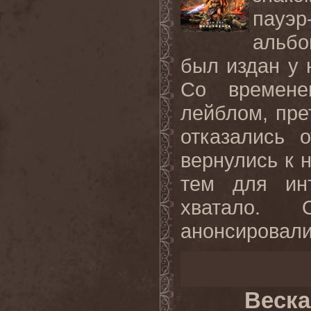
пауэр
альбо
был издан у 
Со времене
лейблом, пре
отказались 
вернулись к 
тем для ин
хватало. 
анонсировали
Веска