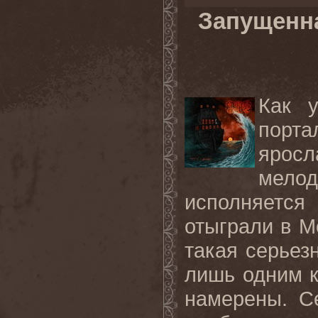
Запущенна
Как 
порт
ярос
мелод
исполняется
отыграли в М
такая серьез
лишь одним к
намерены. С