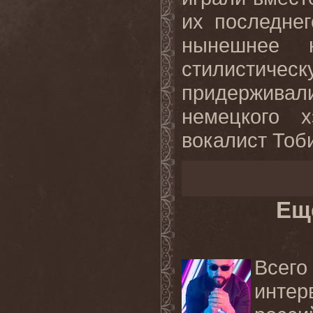
их последнег
нынешнее 
стилисти
придержива
немецкого х
вокалист Тоб
Ещ
Всег
инте