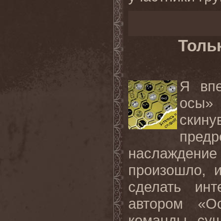
Толь
Я вп
осы»
скин
пред
наслаждени
произошло, 
сделать ин
автором «О
команды, сущ