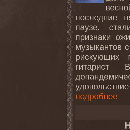
весно
последние п
паузе, ста
признаки ож
музыкантов с
рискующих 
гитарист 
допандемиче
удовольствие
подробнее