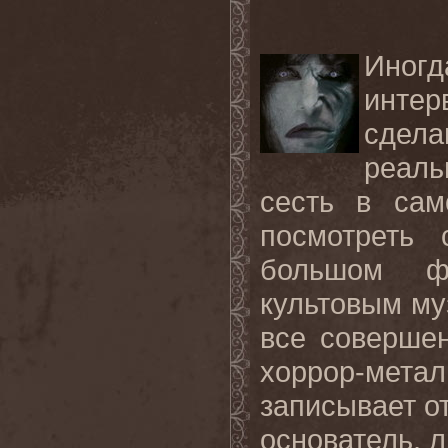
Иног
инте
сдел
реаль
сесть в сам
посмотреть
большом ф
культовым му
все совершен
хоррор-метал
записывает о
основатель, л