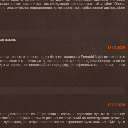
дание вот-вот закончится - его следующий полноформатный альбом “Ghosts
ное стилистическое определение, даже в контексте собственной дискографии
сю жизнь
18.04.2026
ныне московским фолк-мелодик-блэк-металлистам Emerald Night исполняется
 серьезная и красивая дата, что ограничиться лишь одним концертом по ее
дет материал, не попавший в их предыдущие официальные релизы, а пока
13.03.2026
омная дискография из 20 релизов и очень интересная музыка в широком
 атмосферного рока и самых разных их сочетаний на последующих релизах.
не публичная, он редко появляется на страницах музыкальных СМИ, да и