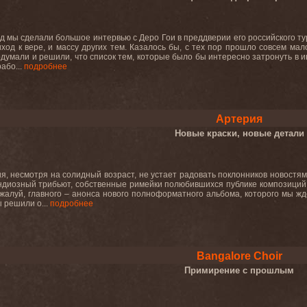
ад мы сделали большое интервью с Деро Гои в преддверии его российского тур
риход к вере, и массу других тем. Казалось бы, с тех пор прошло совсем 
одумали и решили, что список тем, которые было бы интересно затронуть в 
або...
подробнее
Артерия
Новые краски, новые детали
я, несмотря на солидный возраст, не устает радовать поклонников новост
ндиозный трибьют, собственные римейки полюбившихся публике композиций 
ожалуй, главного – анонса нового полноформатного альбома, которого мы жд
ы решили о...
подробнее
Bangalore Choir
Примирение с прошлым