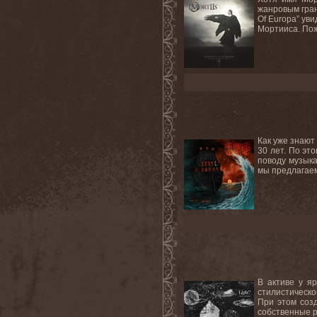
жанровым гран
Of Europa” ув
Мортииса. Пож
Как уже знают
30 лет. По эт
поводу музык
мы предлагаем
В активе у я
стилистическо
При этом соз
собственные р