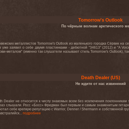
Tomorrow's Outlook
По чёрным волнам арктического м
рвежских металлистов Tomorrow's Outlook из маленького городка Сёрвик на
ив уже заявил о себе двумя пластинками - дебютной "34613" (2012) и "A Voi
хэви-металом" (именно так слушатели называют стиль Tomorrow's Outlook), та
Death Dealer (US)
Не ждите от нас извинений
h Dealer не относится к числу знакомых всем без исключения поклонникам 
раз слышали. Росс «Босс» Фридман был первым и самым знаменитым гитари
отал себе крепкую репутацию с Warrior, Denner / Shermann и собственной гр
встралийск...
подробнее