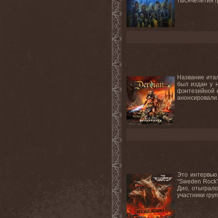
тысячелетия г
Название итал
был издан у 
фэнтезийной к
анонсировали.
Это интервью 
“Sweden Rock”
Дио, отыграло
участники груп