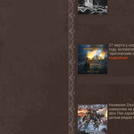
27 марта у но
году, коллект
"арктическим 
подробнее
Название Deat
наверняка не 
Шон Пек зараб
целым рядом а