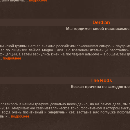
руппа вернулас...
подробнее
Derdian
Мы гордимся своей независимос
ьянской группы Derdian знакомо российским поклонникам симфо- и пауэр-мета
нас по лицензии лейбла Magna Carta. Со временем итальянцы расстались 
онцепции, а затем вернулись к ней на последнем альбоме – в общем, тем дл
..
подробнее
The Rods
Веская причина не замедлятьс
появилось в нашем графике довольно неожиданно, но на самом деле, мы х
-2014. Американское хэви-металлическое трио, фронтменом в котором выст
 тогда очень позитивный и энергичный сет, заставив нас поглубже покопа
пы н...
подробнее