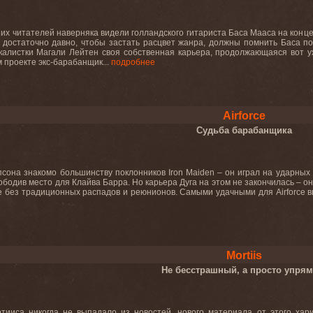
их читателей наверняка видели голландского гитариста Баса Мааса на конце
 достаточно давно, чтобы застать расцвет жанра, должны помнить Баса по 
калистки Магали Лейтен своя собственная карьера, продолжающаяся вот уж
 проекте экс-барабанщик...
подробнее
Airforce
Судьба барабанщика
сона знакомо большинству поклонников Iron Maiden – он играл на ударных 
ободив место для Клайва Барра. Но карьера Дуга на этом не закончилась – он 
не без традиционных распадов и реюнионов. Самыми удачными для Airforce 
Mortiis
Не бесстрашный, а просто упря
тииса никогда не выпадало из новостей, нового материала от этого хари