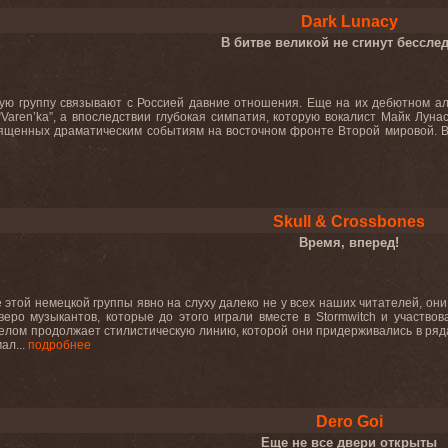
Dark Lunacy
В битве великой не сгинут бессл
ую группу связывают с Россией давние отношения. Еще на их дебютном аль
и “Varen’ka”, а впоследствии глубокая симпатия, которую вокалист Майк Лу
ященных драматическим событиям на восточном фронте Второй мировой. В 
Skull & Crossbones
Время, вперед!
 этой немецкой группы явно на слуху далеко не у всех наших читателей, они,
веро музыкантов, которые до этого играли вместе в Stormwitch и участво
елом продолжает стилистическую линию, которой они придерживались в рядах
ал...
подробнее
Dero Goi
Еще не все двери открыты