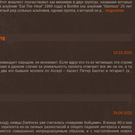
Этот вокалист поучаствовал как минимум в двух группах, названия которых
льбоме “Eat The Heat” 1989 года) и Bonfire (на альбоме “Glorious” 25 лет
и целый ряд сольных альбомов, однако группа, к которой он р...
подробнее
ng
10.10.2025
командует парадом, не возникает. Если вдруг кто-то из читающих эти строки
ако в данном случае за уникальность проекта отвечает все же не он, а та
ва его бывших коллеги по Accept – басист Петер Балтес и гитарист (а...
29.09.2025
назад), немцы Darkness уже считались «павшими бойцами». В конце 80-х они
 горизонта из-за личных разногласий и общего падения интереса к жанру.
няется совершенно непредсказуемым образом, и с наступлением нового