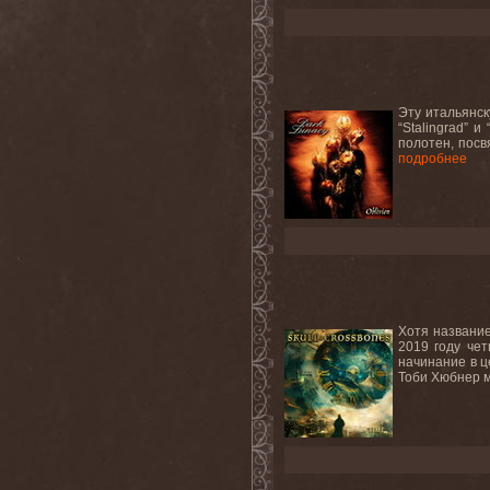
Эту итальянск
“Stalingrad” 
полотен, посв
подробнее
Хотя название
2019 году чет
начинание в ц
Тоби Хюбнер м