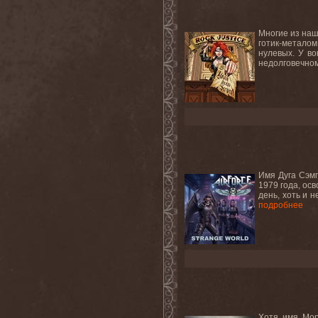
Многие из наш
готик-металом
нулевых. У во
недолговечном
Имя Дуга Сэмп
1979 года, осв
день, хоть и 
подробнее
Хотя имя Мор