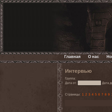
Главная
О нас
Но
Интервью
Группа:
Дата от:
Дата д
Страницы:
1
2
3
4
5
6
7
8
9