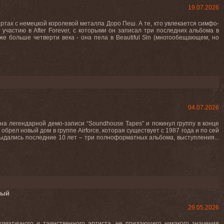
19.07.2026
ртах c немецкой королевой металла Доро Пеш. А те, кто увлекается симфо-
участию в After Forever, с которыми он записал три последних альбома в
е больше четверти века - она пела в Beautiful Sin (многообещающем, но
04.07.2026
на легендарной демо-записи “Soundhouse Tapes” и покинул группу в конце
обрел новый дом в группе Airforce, которая существует с 1987 года и по сей
выдались последние 10 лет – три полноформатных альбома, выступления...
мый
29.05.2026
зматичного и таинственного артиста, не придающего никакого значения