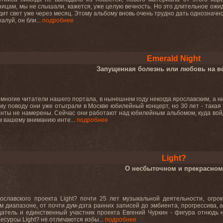
ицам, мы не слышали, кажется, уже целую вечность. Но это длительное ожи
идит свет уже через месяц. Этому альбому вновь очень трудно дать однознач
алуй, он бли...
подробнее
Emerald Night
Запущенная болезнь или любовь на в
 многие читатели нашего портала, в нынешнем году некогда ярославским, а 
ому поводу они уже отыграли в Москве юбилейный концерт, но 30 лет - такая
анты не намерены. Сейчас они работают над юбилейным альбомом, куда вой
 вашему вниманию инте...
подробнее
Light?
О несбыточном и прекрасном
рославского проекта Light? почти 25 лет музыкальной деятельности, огр
м диапазоне, от почти дум-дэта ранних записей до эмбиента, прогрессива,
датель и единственный участник проекта Евгений Чуркин - фигура отнюдь 
есурсы Light? не отличаются избы...
подробнее