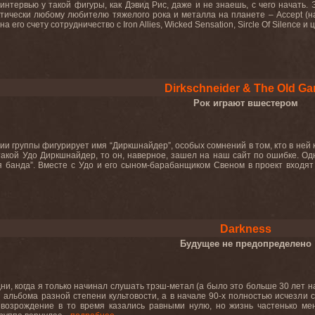
интервью у такой фигуры, как Дэвид Рис, даже и не знаешь, с чего начать. 
тически любому любителю тяжелого рока и металла на планете – Accept (на а
 на его счету сотрудничество с Iron Allies, Wicked Sensation, Sircle Of Silence 
Dirkschneider & The Old Ga
Рок играют вшестером
нии группы фигурирует имя “Диркшнайдер”, особых сомнений в том, кто в ней 
 такой Удо Диркшнайдер, то он, наверное, зашел на наш сайт по ошибке. Одн
 банда”. Вместе с Удо и его сыном-барабанщиком Свеном в проект входят д
Darkness
Будущее не предопределено
дни, когда я только начинал слушать трэш-метал (а было это больше 30 лет 
 альбома разной степени культовости, а в начале 90-х полностью исчезли с
возрождение в то время казались равными нулю, но жизнь частенько ме