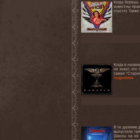
Когда берешь 
известны прак
спустя). Также
Когда в назва
не знает, кто
самая “Старая
подробнее
В те далекие 
выпустили три
Шансы на их 