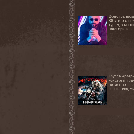
Всего год наз
80-х, и его п
туром, а мы п
поговорили о р
Группа Артери
концерты, гра
не хватает, п
коллектива, м