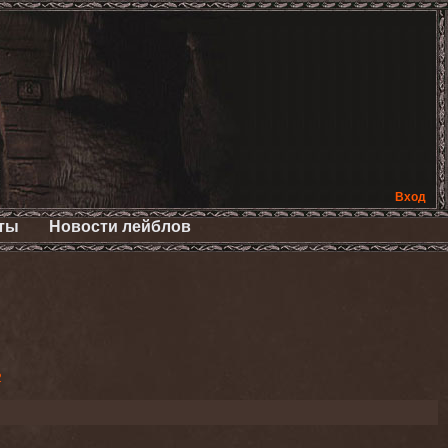
Вход
ты
Новости лейблов
2