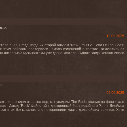
тью
10.09.2025
ла с 2007 года, когда их второй альбом “New Era Pt.2 – War Of The Gods”
с этим лейблом, претерпели немало изменений в составе, отказались от
я интервью с музыкантами уже давно хватало. Однако когда Derdian смело
я
06.09.2025
отели его сделать с тех пор, как увидели The Rods вживую на фестивале
упает Дэвид “Rock” Файнстайн, двоюродный брат покойного Ронни Джеймса
ться в их бэк-каталоге и с нетерпением ждать дальнейших релизов. Хотя