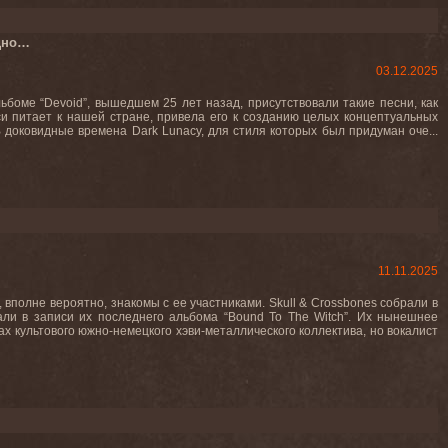
едно…
03.12.2025
боме “Devoid”, вышедшем 25 лет назад, присутствовали такие песни, как
наси питает к нашей стране, привела его к созданию целых концептуальных
доковидные времена Dark Lunacy, для стиля которых был придуман оче...
11.11.2025
 вполне вероятно, знакомы с ее участниками. Skull & Crossbones собрали в
вали в записи их последнего альбома “Bound To The Witch”. Их нынешнее
 культового южно-немецкого хэви-металлического коллектива, но вокалист