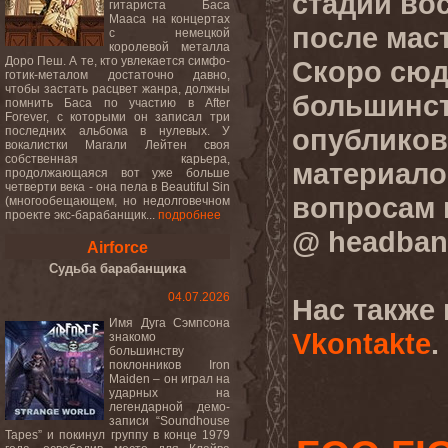
стадии во
гитариста Баса
Мааса на концертах
после мас
c немецкой
королевой металла
Доро Пеш. А те, кто увлекается симфо-
Скоро сюд
готик-металом достаточно давно,
чтобы застать расцвет жанра, должны
большинс
помнить Баса по участию в After
Forever, с которыми он записал три
опубликов
последних альбома в нулевых. У
вокалистки Магали Лейтен своя
собственная карьера,
материало
продолжающаяся вот уже больше
четверти века - она пела в Beautiful Sin
вопросам 
(многообещающем, но недолговечном
проекте экс-барабанщик...
подробнее
@ headban
Airforce
Судьба барабанщика
04.07.2026
Нас также
Имя Дуга Сэмпсона
Vkontakte
.
знакомо
большинству
поклонников Iron
Maiden – он играл на
ударных на
легендарной демо-
записи “Soundhouse
Tapes” и покинул группу в конце 1979