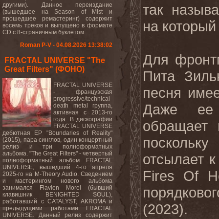
другими). Данное переиздание
так назыв
(вышедшее на Season of Mist и
прошедшее ремастеринг) содержит
на который
восемь треков и выпущено в формате
CD с 8-страничным буклетом.
Roman P-V - 04.08.2026 13:38:02
Для фрон
FRACTAL UNIVERSE "The
Great Filters" (ФОНО)
Пита Зиль
FRACTAL UNIVERSE
песня имее
- французская
progressive/technical
Даже ее 
death metal группа,
активная с 2013-го
года. В дискографии
обращает 
FRACTAL UNIVERSE
дебютная EP "Boundaries of Reality"
поскольк
(2015), пара синглов, один концертный
релиз и три полноформатных
альбома. "The Great Filters" - четвертый
отсылает к
полноформатный альбом FRACTAL
UNIVERSE, вышедший 4-го апреля
Fires
Of
H
2025-го на M-Theory Audio. Сведением
и мастерингом нового альбома
занимался Flavien Morel (бывший
порядковог
клавишник BENIGHTED SOUL),
работавший с CATALYST, AKROMA и
(2023).
предыдущими работами FRACTAL
UNIVERSE. Данный релиз содержит