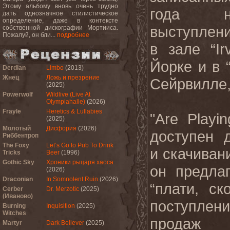
Этому альбому вновь очень трудно
года н
дать однозначное стилистическое
определение, даже в контексте
выступлен
собственной дискографии Мортииса.
Пожалуй, он бли...
подробнее
в зале “
Ir
Йорке и в 
Derdian
Limbo
(2013)
Жнец
Ложь и презрение
Сейрвилле,
(2025)
Powerwolf
Wildlive (Live At
Olympiahalle)
(2026)
Frayle
Heretics & Lullabies
"Are Playi
(2025)
Молотый
Дисфория
(2026)
доступен 
Риббентроп
The Foxy
Let’s Go to Pub To Drink
и скачиван
Tricks
Beer
(1996)
Gothic Sky
Хроники рыцаря хаоса
он предла
(2026)
Draconian
In Somnolent Ruin
(2026)
“плати, ск
Cerber
Dr. Merzotic
(2025)
(Иваново)
поступле
Burning
Inquisition
(2025)
Witches
продаж 
Martyr
Dark Believer
(2025)