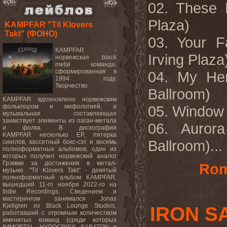
02. These 
Plaza)
KAMPFAR "Til Klovers
Takt" (ФОНО)
03. Your F
KAMPFAR -
Irving Plaza
норвежская black
metal команда,
сформированная в
04. My Her
1994 году.
Творчество
Ballroom)
KAMPFAR вдохновлено норвежским
фольклором и мифологией, а
05. Window (
музыкальная составляющая
заимствует элементы из паган-метала
06. Aurora
и фолка. В дискографии
KAMPFAR несколько EP, пятерка
Ballroom
)...
синглов, кассетный бокс-сэт и восемь
полноформатных альбомов, один из
которых получил норвежский аналог
Грэмми за достижения в метал-
Rom
музыке. "Til Klovers Takt" - девятый
полноформатный альбом KAMPFAR,
вышедший 11-го ноября 2022-го на
Indie Recordings. Сведением и
мастерингом занимался Jonas
Kjellgren из Black Lounge Studios,
IRON S
работавший с огромным количеством
именитых команд (среди которых