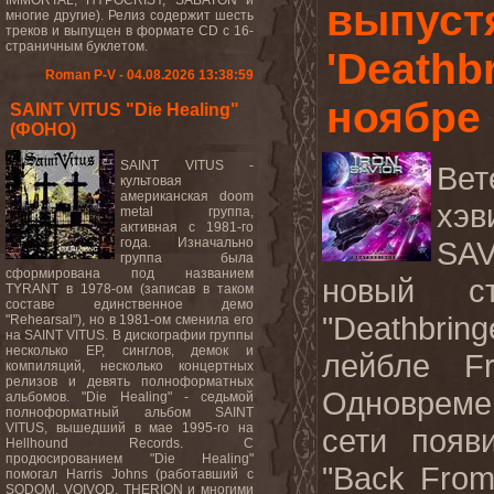
IMMORTAL, HYPOCRISY, SABATON и
выпуст
многие другие). Релиз содержит шесть
треков и выпущен в формате CD с 16-
страничным буклетом.
'Deathbr
Roman P-V - 04.08.2026 13:38:59
ноябре
SAINT VITUS "Die Healing"
(ФОНО)
SAINT VITUS -
Вет
культовая
американская doom
хэв
metal группа,
активная с 1981-го
года. Изначально
S
группа была
сформирована под названием
новый
с
TYRANT в 1978-ом (записав в таком
составе единственное демо
"Deathbring
"Rehearsal"), но в 1981-ом сменила его
на SAINT VITUS. В дискографии группы
несколько EP, синглов, демок и
лейбле
F
компиляций, несколько концертных
релизов и девять полноформатных
Одновремен
альбомов. "Die Healing" - седьмой
полноформатный альбом SAINT
VITUS, вышедший в мае 1995-го на
сети появ
Hellhound Records. С
продюсированием "Die Healing"
"
Back
Fro
помогал Harris Johns (работавший с
SODOM, VOIVOD, THERION и многими