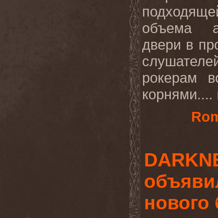
подходяще
объема а
двери в п
слушателе
рокерам в
корнями....
Rom
DARKN
объяви
нового 