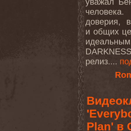
уважал Бе
человека.
доверия, 
и общих це
идеальны
DARKNES
релиз....
по
Rom
Видеок
'Everyb
Plan' в