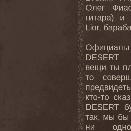
Олег Фиаф
гитара) и 
Lior, бараб
Официал
DESERT г
вещи ты пл
то совер
предвидеть
кто-то ска
DESERT бу
так, мы бы
ни одн