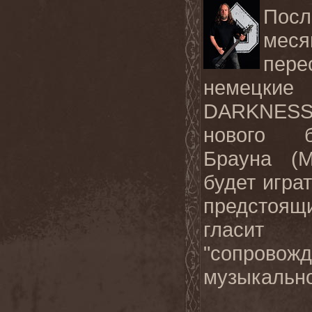
Пос
мес
пере
немецкие
DARKNES
нового б
Брауна (
M
будет игра
предстоящи
гласит
"сопро
музыкально