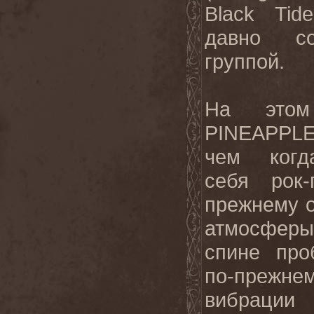
Black
Tide
давно со
группой.
На это
PINEAPPL
чем когда
себя рок-
прежнему 
атмосфер
спине про
по-прежн
вибрац