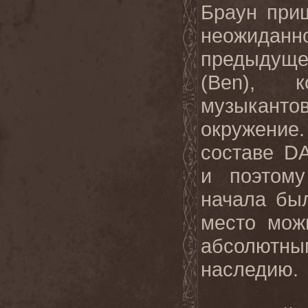
Браун при
неожид
предыдущ
(
Ben
), к
музыканто
окружени
составе
D
и поэтому
начала был
место мож
абсолютны
наследию.