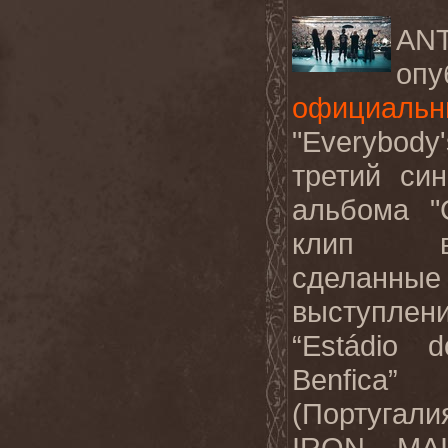
AN
опу
официальн
"
Everybody
'
третий си
альбома "
клип в
сделанн
выступлен
“
Est
á
dio
d
Benfica
” 
(Португал
IRON
MA