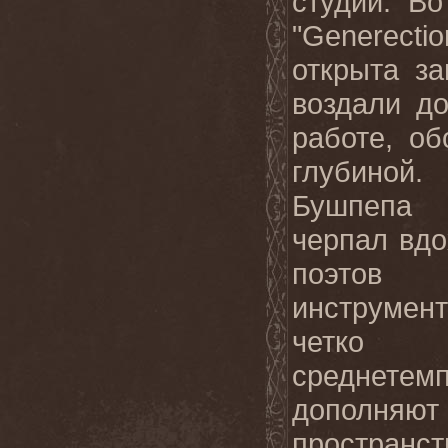
студии. В
"Generec
открыта за
воздали д
работе, о
глубиной
Бушпепа 
черпал вдо
поэтов
инструмен
четк
среднетем
допо
пространс