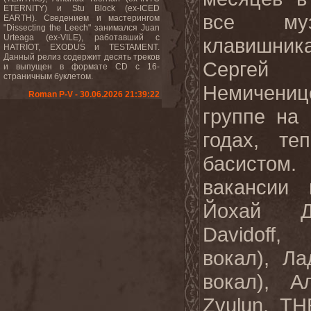
ETERNITY) и Stu Block (ex-ICED
все муз
EARTH). Сведением и мастерингом
"Dissecting the Leech" занимался Juan
Urteaga (ex-VILE), работавший с
клавишник
HATRIOT, EXODUS и TESTAMENT.
Данный релиз содержит десять треков
Сергей
и выпущен в формате CD с 16-
страничным буклетом.
Немичени
Roman P-V - 30.06.2026 21:39:22
группе на 
годах, те
басисто
вакансии 
Йохай Д
Davidoff
вокал), Л
вокал), А
Zvulun, TH