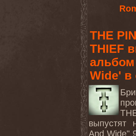
Rom
THE PI
THIEF 
альбом 
Wide' в
Бри
про
THE
выпустят
And Wide" 