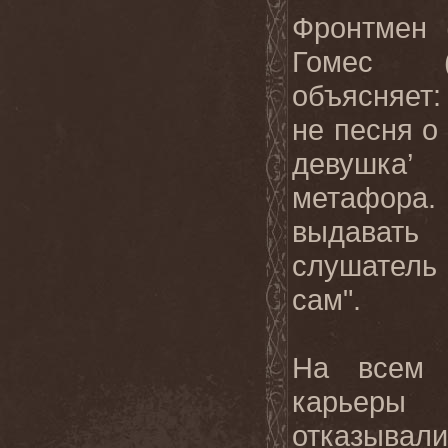
Фронтмен 
Гомес 
объясняет: 
не песня о
девушка’
метафора.
выдавать
слушател
сам".
На всем 
карьер
отказыва