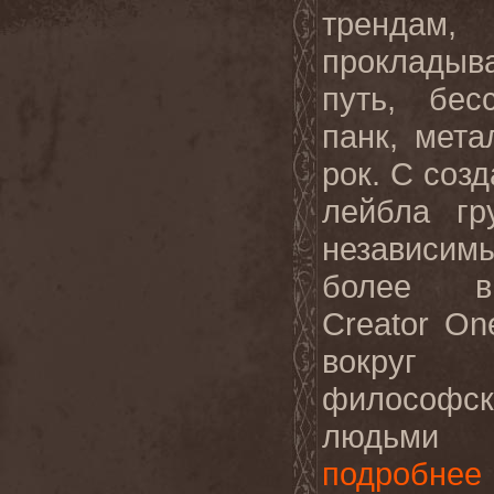
трендам,
проклады
путь, бес
панк, мета
рок. С соз
лейбла гр
независим
более вы
Creator
On
вокруг 
философск
людьми 
подробнее