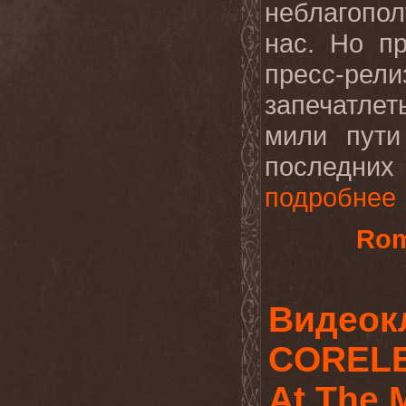
неблагопол
нас. Но пр
пресс-ре
запечатлет
мили пути
последних 
подробнее
Rom
Видеок
CORELE
At The 