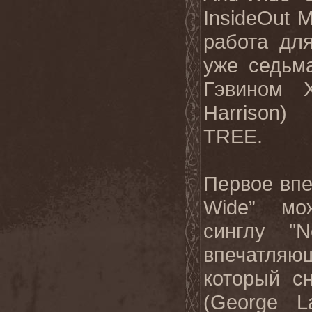
InsideOut 
работа дл
уже седьм
Гэвином 
Harrison
)
TREE
.
Первое впе
Wide
” мо
синглу "
N
впечатля
который с
(
George
L