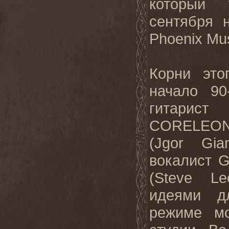
который 
сентября 
Phoenix Mus
Корни это
начало 90
гитари
CORELEON
(Jgor Gia
вокалист 
(Steve L
идеями 
режиме мо