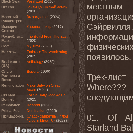
Black Swan
Paralyzed
(2026)
местным б
Drakon
Таилища Русской Земли
(2026)
организа
Молотый
Вырождение
(2024)
Риббентроп
Сэйрви
Империя
Караяга - литр
(2017)
Снегов
информац
Республика
The Beast From The East
Марс
(2020)
физических
Goot
My Time
(2026)
Mezzrow
Embrace The Awakening
появилось.
(2025)
Brainstorm
Anthology
(2025)
(UA)
Ольга
Дорога
(1990)
Трек-лис
Рожнова и
Вояж
Where
??
Renunciation
Make Babylon Great
Again
(2025)
следующим
Graham
Lost In Hollywood Again
Bonnet
(2025)
Immolation
Descent
(2026)
Primal Fear
Domination
(2025)
01.
Of Al
Примадонна
Сладок запретный плод
/ Live In Мисс Рок
(2023)
Starland Ba