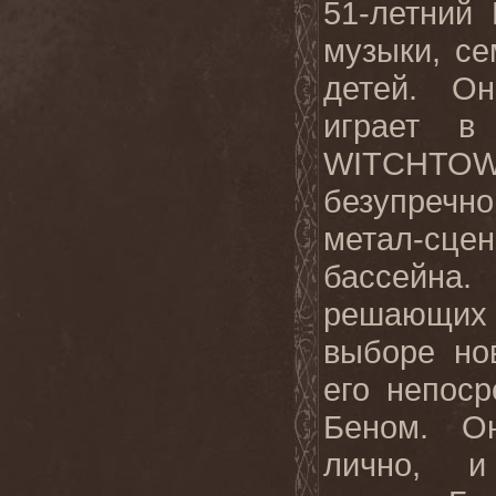
51-летний
музыки, се
детей. О
играет в
WITCHTO
безупречн
метал-с
бассейна.
решающи
выборе но
его непоср
Беном. О
лично, и