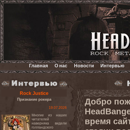
Главная
О нас
Новости
Интервью
Rock Justice
Добро пож
Признание рокера
19.07.2026
HeadBange
Многие из наших
время сай
читателей
наверняка видели
голландского