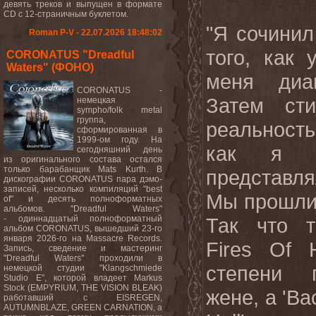
девять треков и выпущен в формате
CD с 12-страничным буклетом.
"Я сочинил
Roman P-V - 22.07.2026 18:48:02
того, как 
CORONATUS "Dreadful
Waters" (ФОНО)
меня диа
CORONATUS -
Затем сти
немецкая
sympho/folk metal
группа,
реальност
сформированная в
1999-ом году. На
как я и
сегодняшний день
из оригинального состава остался
только барабанщик Mats Kurth. В
представля
дискографии CORONATUS пара дэмо-
записей, несколько компиляций "best
Мы прошли
of" и десять полноформатных
альбомов. "Dreadful Waters"
- одиннадцатый полноформатный
Так что т
альбом CORONATUS, вышедший 23-го
января 2026-го на Massacre Records.
Fires
Of
Запись, сведение и мастеринг
"Dreadful Waters" проходили в
степени 
немецкой студии "Klangschmiede
Studio E", которой владеет Markus
Stock (EMPYRIUM, THE VISION BLEAK)
жене, а '
Ba
работавший с EISREGEN,
AUTUMNBLAZE, GREEN CARNATION, а