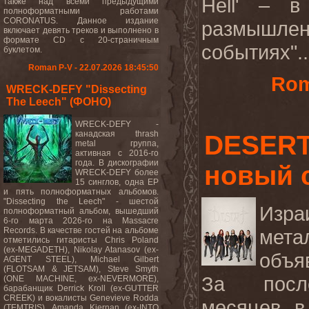
Hell
' – в
также над всеми предыдущими
полноформатными работами
CORONATUS. Данное издание
размышлен
включает девять треков и выполнено в
формате CD с 20-страничным
событиях"..
буклетом.
Roman P-V - 22.07.2026 18:45:50
Rom
WRECK-DEFY "Dissecting
The Leech" (ФОНО)
WRECK-DEFY -
канадская thrash
DESERT
metal группа,
активная с 2016-го
года. В дискографии
новый 
WRECK-DEFY более
15 синглов, одна EP
и пять полноформатных альбомов.
"Dissecting the Leech" - шестой
Изр
полноформатный альбом, вышедший
6-го марта 2026-го на Massacre
Records. В качестве гостей на альбоме
мет
отметились гитаристы Chris Poland
(ex-MEGADETH), Nikolay Atanasov (ex-
объя
AGENT STEEL), Michael Gilbert
(FLOTSAM & JETSAM), Steve Smyth
За после
(ONE MACHINE, ex-NEVERMORE),
барабанщик Derrick Kroll (ex-GUTTER
CREEK) и вокалисты Genevieve Rodda
месяцев в
(TEMTRIS), Amanda Kiernan (ex-INTO