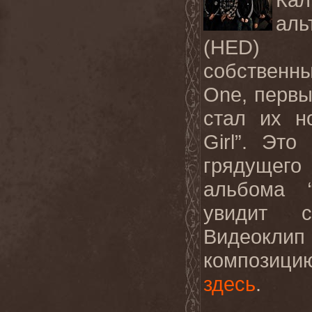
аль
(
HED
собствен
One
, перв
стал их н
Girl
”. Это
грядущего
альбома 
увидит с
Видеок
композици
здесь
.