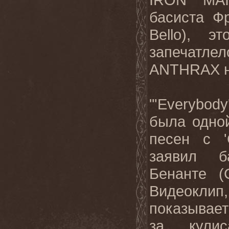
басиста Ф
Bello
), эт
запечатле
ANTHRAX
"'
Everybody
была одно
песен с '
заявил б
Бенанте (
Видеок
показывает
за кули