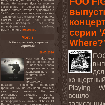
FOO FI
года, освободив место для Клайва
Барра. Но карьера Дуга на этом не
закончилась – он обрел новый дом в
выпуст
группе Airforce, которая существует с
1987 года и по сей день, хоть и не без
традиционных распадов и реюнионов.
концер
Самыми удачными для Airforce
выдались последние 10 лет – три
полноформатных альбома,
серии '
выступления...
подробнее
Mortiis
Where?
Не бесстрашный, а просто
упрямый
29.05.2026
FO
Хотя имя Мортииса
вып
никогда не выпадало
из новостей, нового
материала от этого
дол
харизматичного и
таинственного
концертн
артиста, не
придающего
никакого значения жанровым
Playing
W
границам, мы не слышали, кажется,
уже целую вечность. Но это
вошло 
длительное ожидание вот-вот
закончится - его следующий
полноформатный альбом “Ghosts Of
записанны
Europa” увидит свет уже через месяц.