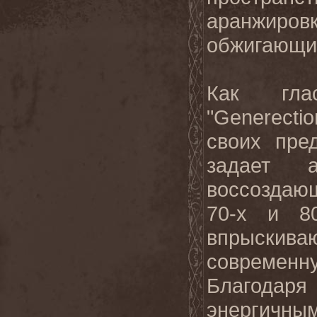
аранж
обжигающи
Как глас
"Generecti
своих пре
задает а
воссоздаю
70-х и 8
впрыскив
совреме
Благодаря
энергичны