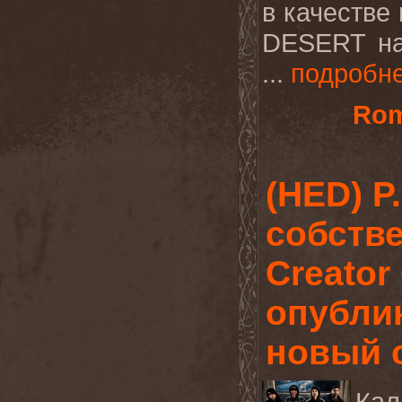
в качестве
DESERT на
...
подробн
Rom
(HED) P
собств
Creator
опубли
новый 
Кал