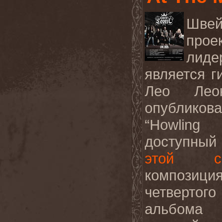
Швей
про
лид
является 
Лео Леон
опубликов
“Howling
доступный
этой сс
компози
четвертог
альбома 