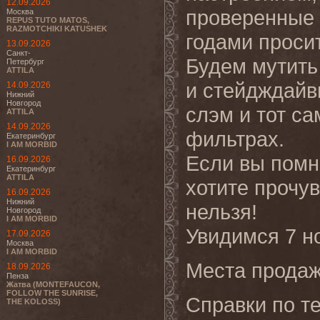
12.09.2026
проверенные 
Москва
REPUS TUTO MATOS,
RAZMOTCHIKI KATUSHEK
годами проси
13.09.2026
Санкт-
Будем мутить
Петербург
ATTILA
и стейдждайв
14.09.2026
Нижний
Новгород
слэм и тот са
ATTILA
14.09.2026
фильтрах.
Екатеринбург
I AM MORBID
Если вы помни
16.09.2026
Екатеринбург
ATTILA
хотите прочу
16.09.2026
Нижний
нельзя!
Новгород
I AM MORBID
Увидимся 7 н
17.09.2026
Москва
I AM MORBID
Места продаж
18.09.2026
Пенза
Жатва (MONTEFAUCON,
FOLLOW THE SUNRISE,
Справки по те
THE KOLOSS)