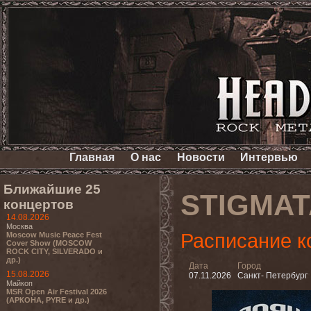
Главная
О нас
Новости
Интервью
Ближайшие 25
STIGMAT
концертов
14.08.2026
Москва
Расписание к
Moscow Music Peace Fest
Cover Show (MOSCOW
ROCK CITY, SILVERADO и
др.)
Дата
Город
15.08.2026
07.11.2026
Санкт- Петербург
Майкоп
MSR Open Air Festival 2026
(АРКОНА, PYRE и др.)