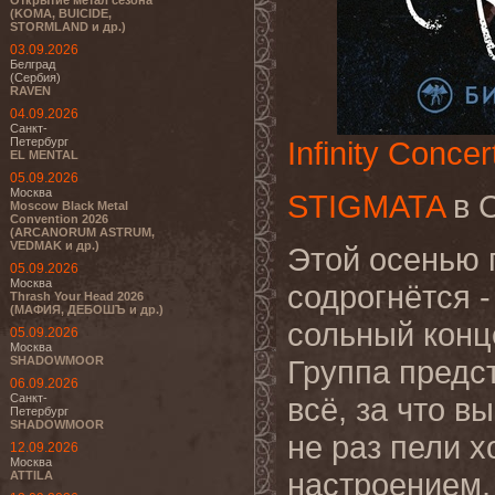
Открытие метал сезона
(KOMA, BUICIDE,
STORMLAND и др.)
03.09.2026
Белград
(Сербия)
RAVEN
04.09.2026
Санкт-
Петербург
Infinity Concer
EL MENTAL
05.09.2026
Москва
STIGMATA
в С
Moscow Black Metal
Convention 2026
(ARCANORUM ASTRUM,
VEDMAK и др.)
Этой осенью 
05.09.2026
Москва
содрогнётся -
Thrash Your Head 2026
(МАФИЯ, ДЕБОШЪ и др.)
сольный конц
05.09.2026
Москва
SHADOWMOOR
Группа пред
06.09.2026
Санкт-
всё, за что в
Петербург
SHADOWMOOR
не раз пели 
12.09.2026
Москва
настроением, 
ATTILA