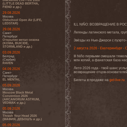
Blackened Life Fest 2026
(LITTLE DEAD BERTHA,
FIEND и др.)
29.08.2026
Москва
Oldschool Open Air (LIFE,
LEDSTAR)
ILL NIÑO: ВОЗВРАЩЕНИЕ В РО
29.08.2026
Легенды латинского метала, груп
Санкт-
Петербург
Открытие метал сезона
Звёзды из Нью-Джерси с пуэрто-
(KOMA, BUICIDE,
STORMLAND и др.)
2 августа 2026 - Екатеринбург -
03.09.2026
Ill Niño первыми смешали тяжел
Белград
(Сербия)
млн копий, а фанатская база н
RAVEN
Лето 2026 года - твой шанс услы
04.09.2026
возвращение отцов-основателей
Санкт-
Петербург
EL MENTAL
Билеты в продаже на
get-live.ru
05.09.2026
Москва
Moscow Black Metal
Convention 2026
(ARCANORUM ASTRUM,
VEDMAK и др.)
05.09.2026
Москва
Thrash Your Head 2026
(МАФИЯ, ДЕБОШЪ и др.)
05.09.2026