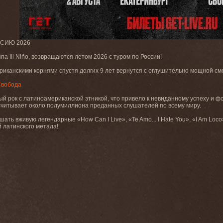
ССИЮ 2026
па Ill Niño, возвращаются летом 2026 с туром по России!
риканскими корнями спустя долгих 9 лет вернутся с оглушительно мощной см
 Свобода
ый рок с латиноамериканской этникой, что привело к невиданному успеху и
асчитывает около полумиллиона преданных слушателей по всему миру.
шать вживую легендарные «How Can I Live», «Te Amo... I Hate You», «I Am Lo
 латинского метала!