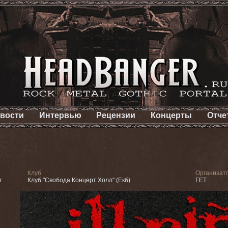
вости
Интервью
Рецензии
Концерты
Отче
Клуб
Организат
г
Клуб "Свобода Концерт Холл" (Екб)
ГЕТ