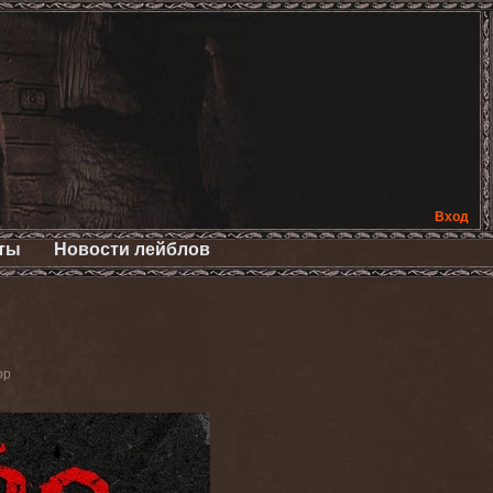
Вход
ты
Новости лейблов
ор