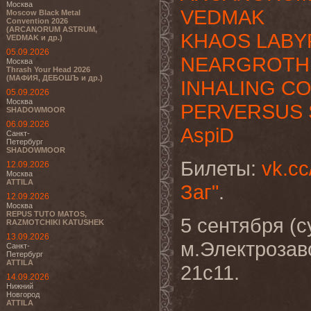
Москва
VEDMAK
Moscow Black Metal
Convention 2026
(ARCANORUM ASTRUM,
KHAOS LABY
VEDMAK и др.)
05.09.2026
NEARGROTH
Москва
Thrash Your Head 2026
(МАФИЯ, ДЕБОШЪ и др.)
INHALING C
05.09.2026
Москва
PERVERSUS 
SHADOWMOOR
06.09.2026
AspiD
Санкт-
Петербург
SHADOWMOOR
Билеты:
vk.c
12.09.2026
Москва
ATTILA
Заг"
.
12.09.2026
Москва
REPUS TUTO MATOS,
5 сентября (су
RAZMOTCHIKI KATUSHEK
13.09.2026
м.Электрозав
Санкт-
Петербург
ATTILA
21с11.
14.09.2026
Нижний
Новгород
ATTILA