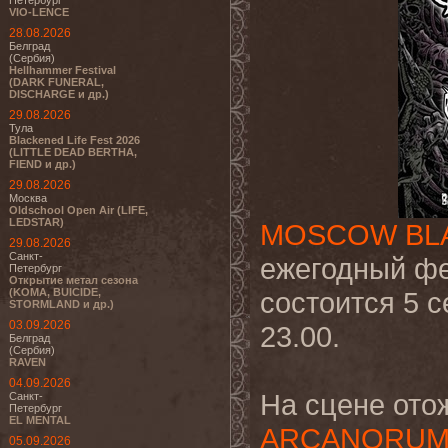
Петербург
VIO-LENCE
28.08.2026
Белград
(Сербия)
Hellhammer Festival
(DARK FUNERAL,
DISCHARGE и др.)
29.08.2026
Тула
Blackened Life Fest 2026
(LITTLE DEAD BERTHA,
FIEND и др.)
29.08.2026
Москва
Oldschool Open Air (LIFE,
LEDSTAR)
MOSCOW BLA
29.08.2026
Санкт-
ежегодный фе
Петербург
Открытие метал сезона
(KOMA, BUICIDE,
состоится 5 с
STORMLAND и др.)
03.09.2026
23.00.
Белград
(Сербия)
RAVEN
04.09.2026
На сцене отож
Санкт-
Петербург
EL MENTAL
ARCANORUM
05.09.2026