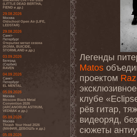
Blackened Life Fest 2026
(LITTLE DEAD BERTHA,
FIEND и др.)
29.08.2026
Москва
Oldschool Open Air (LIFE,
LEDSTAR)
29.08.2026
Санкт-
Петербург
Открытие метал сезона
(KOMA, BUICIDE,
STORMLAND и др.)
Легенды пите
03.09.2026
Белград
(Сербия)
Matos
объеди
RAVEN
04.09.2026
проектом
Raz
Санкт-
Петербург
эксклюзивное
EL MENTAL
05.09.2026
клубе «Eclips
Москва
Moscow Black Metal
Convention 2026
рёв гитар, т
(ARCANORUM ASTRUM,
VEDMAK и др.)
видеоряд, бе
05.09.2026
Москва
Thrash Your Head 2026
сюжеты антиу
(МАФИЯ, ДЕБОШЪ и др.)
05.09.2026