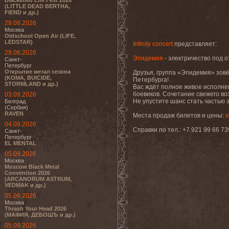
Blackened Life Fest 2026
(LITTLE DEAD BERTHA,
FIEND и др.)
29.08.2026
Москва
Oldschool Open Air (LIFE,
LEDSTAR)
Infinity concert
представляет:
29.08.2026
Эпидемия
- электричество под 
Санкт-
Петербург
Открытие метал сезона
Друзья, группа «Эпидемия» зов
(KOMA, BUICIDE,
Петербурга!
STORMLAND и др.)
Вас ждёт полное живое исполне
боевиков. Сочетание свежего во
03.09.2026
Не упустите шанс стать частью 
Белград
(Сербия)
RAVEN
Места продаж билетов и цены:
v
04.09.2026
Справки по тел.: +7 921 99 66 73
Санкт-
Петербург
EL MENTAL
05.09.2026
Москва
Moscow Black Metal
Convention 2026
(ARCANORUM ASTRUM,
VEDMAK и др.)
05.09.2026
Москва
Thrash Your Head 2026
(МАФИЯ, ДЕБОШЪ и др.)
05.09.2026