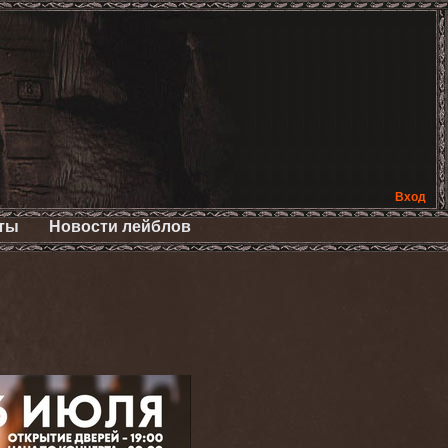
Вход
ты
Новости лейблов