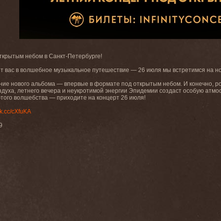
открытым небом в Санкт-Петербурге!
ёт вас в волшебное музыкальное путешествие — 26 июля мы встретимся на 
ние нового альбома — впервые в формате под открытым небом. И конечно, р
здуха, летнего вечера и неукротимой энергии Эпидемии создаст особую атмос
этого волшебства — приходите на концерт 26 июля!
k.cc/cXfuKA
9