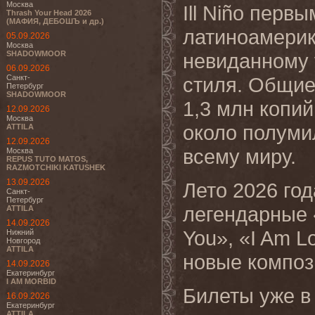
Москва
Ill Niño перв
Thrash Your Head 2026
(МАФИЯ, ДЕБОШЪ и др.)
латиноамерик
05.09.2026
Москва
SHADOWMOOR
невиданному 
06.09.2026
Санкт-
стиля. Общие
Петербург
SHADOWMOOR
1,3 млн копий
12.09.2026
Москва
около полуми
ATTILA
12.09.2026
всему миру.
Москва
REPUS TUTO MATOS,
RAZMOTCHIKI KATUSHEK
13.09.2026
Лето 2026 го
Санкт-
Петербург
легендарные «
ATTILA
14.09.2026
You», «I Am L
Нижний
Новгород
ATTILA
новые композ
14.09.2026
Екатеринбург
I AM MORBID
Билеты уже в
16.09.2026
Екатеринбург
ATTILA