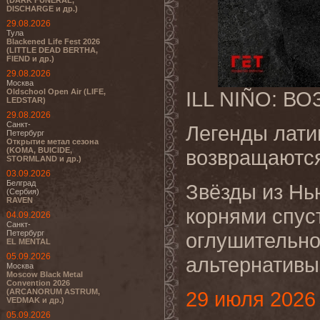
(DARK FUNERAL,
DISCHARGE и др.)
29.08.2026
Тула
Blackened Life Fest 2026
(LITTLE DEAD BERTHA,
FIEND и др.)
29.08.2026
Москва
Oldschool Open Air (LIFE,
ILL NIÑO: 
LEDSTAR)
29.08.2026
Санкт-
Легенды латин
Петербург
Открытие метал сезона
(KOMA, BUICIDE,
возвращаются
STORMLAND и др.)
03.09.2026
Белград
Звёзды из Нь
(Сербия)
RAVEN
корнями спуст
04.09.2026
Санкт-
Петербург
оглушительно
EL MENTAL
05.09.2026
альтернативы
Москва
Moscow Black Metal
Convention 2026
(ARCANORUM ASTRUM,
29 июля 2026 
VEDMAK и др.)
05.09.2026