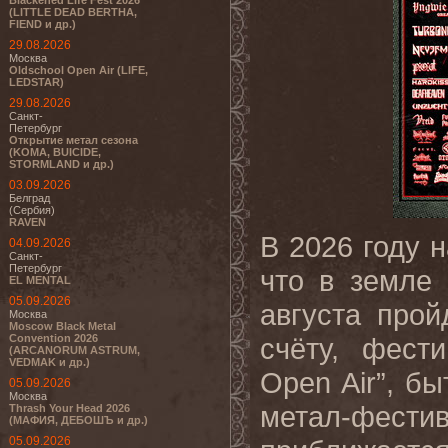
Blackened Life Fest 2026
(LITTLE DEAD BERTHA,
FIEND и др.)
29.08.2026
Москва
Oldschool Open Air (LIFE,
LEDSTAR)
29.08.2026
Санкт-
Петербург
Открытие метал сезона
(KOMA, BUICIDE,
STORMLAND и др.)
03.09.2026
Белград
(Сербия)
RAVEN
В 2026 году 
04.09.2026
Санкт-
Петербург
что в земле
EL MENTAL
05.09.2026
августа про
Москва
Moscow Black Metal
Convention 2026
счёту, фест
(ARCANORUM ASTRUM,
VEDMAK и др.)
Open Air”, б
05.09.2026
Москва
метал-фест
Thrash Your Head 2026
(МАФИЯ, ДЕБОШЪ и др.)
05.09.2026