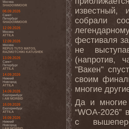
приближается
Москва
SHADOWMOOR
известный, 
06.09.2026
Санкт-
собрали сос
Петербург
SHADOWMOOR
легендарном
12.09.2026
Москва
ATTILA
фестиваля за
12.09.2026
Москва
не выступа
REPUS TUTO MATOS,
RAZMOTCHIKI KATUSHEK
(напротив, 
13.09.2026
Санкт-
Петербург
"Вакен" спус
ATTILA
14.09.2026
своим финал
Нижний
Новгород
ATTILA
многие другие
14.09.2026
Екатеринбург
I AM MORBID
Да и многие
16.09.2026
Екатеринбург
“WOA-2026” в
ATTILA
16.09.2026
с вышепер
Нижний
Новгород
I AM MORBID