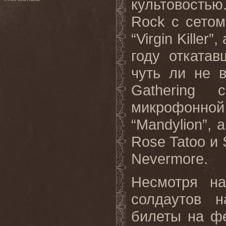
культовость
Rock с сетом
“Virgin Killer
году отката
чуть ли не 
Gathering
микрофонно
“Mandylion”,
Rose Tatoo и 
Nevermore.
Несмотря н
солдаутов н
билеты на ф