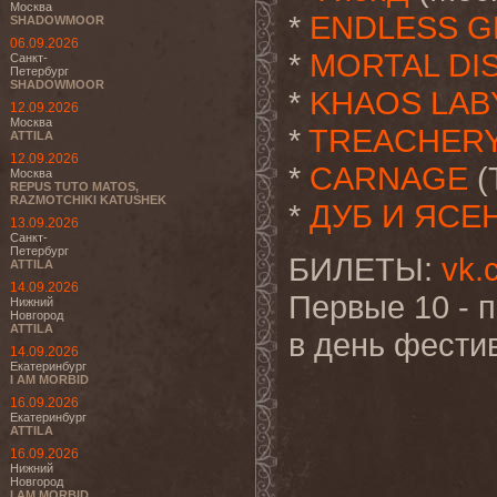
Москва
*
ENDLESS 
SHADOWMOOR
06.09.2026
*
MORTAL DI
Санкт-
Петербург
SHADOWMOOR
*
KHAOS LAB
12.09.2026
Москва
*
TREACHER
ATTILA
12.09.2026
*
CARNAGE
(
Москва
REPUS TUTO MATOS,
RAZMOTCHIKI KATUSHEK
*
ДУБ И ЯСЕ
13.09.2026
Санкт-
Петербург
БИЛЕТЫ:
vk.
ATTILA
14.09.2026
Первые 10 - по
Нижний
Новгород
ATTILA
в день фестив
14.09.2026
Екатеринбург
I AM MORBID
16.09.2026
Екатеринбург
ATTILA
16.09.2026
Нижний
Новгород
I AM MORBID