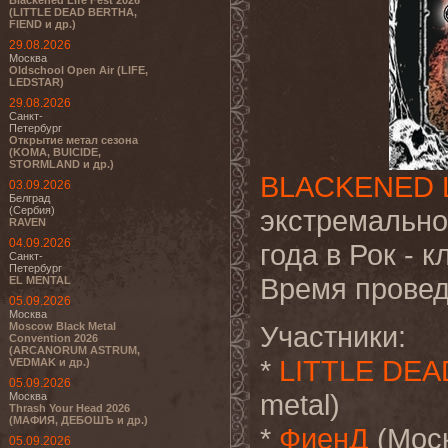
Blackened Life Fest 2026
(LITTLE DEAD BERTHA,
FIEND и др.)
29.08.2026
Москва
Oldschool Open Air (LIFE,
LEDSTAR)
29.08.2026
Санкт-
Петербург
Открытие метал сезона
(KOMA, BUICIDE,
STORMLAND и др.)
BLACKENED L
03.09.2026
Белград
(Сербия)
экстремально
RAVEN
04.09.2026
года в Рок - 
Санкт-
Петербург
Время провед
EL MENTAL
05.09.2026
Москва
Moscow Black Metal
Участники:
Convention 2026
(ARCANORUM ASTRUM,
*
LITTLE DE
VEDMAK и др.)
05.09.2026
metal)
Москва
Thrash Your Head 2026
(МАФИЯ, ДЕБОШЪ и др.)
*
ФиенД
(Моск
05.09.2026