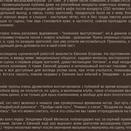
вестным московским клубом "16 Тонн", и у меня были сомнения, а поместитс
 - провинциальная публика даже на юбилейные концерты известных команд
непродуманной организации действий в кафе после концерта (250 человек ст
дельный выход, а сквозь толпу зрителей), придраться было не к чему. Кон
о хорошо видно и слышно - настолько чётко, что я без труда смогла разо
льше от сцены, тем звук становился хуже, в частности, совсем пропадали 
возникло.
 такое очень расхожее выражение - "огненное выступление", но в данном с
ограмму открыла песня с нового альбома - ураганная "Книга огненных страни
, и, судя по реакции зрителей, они уже успели им полюбиться. Признаюсь, я
едующий день добавила его в свой плей-лист.
восхищена сценической работой вокалиста Евгения Егорова. На протяжении 
песен, и между ними: эмоционально общался, задавал вопросы, восторгался
тью сцены к первым рядам зрителей, давал желающим "пятюни", а ещё неодн
гося хозяевам. А также Евгений держал и непрерывный контакт глазами - в
ны и все доступные для взгляда уголки зала, при этом улыбался, показыва
. Кстати сказать, совсем недавно у Евгения был юбилей в Эпидемии - в де
ники группы очень дружелюбно контактировали с публикой во время концерта
обное вряд ли получится, но здесь, в маленьком клубе, такое отношение му
очень ценно, и не только для ярых поклонников, а вообще для всех посетителе
й, сет-лист включал и немало уже проверенных временем хитов. Зал чуть ли 
льфийской рукописи" - "Пройди свой путь", "Романс о слезе", "Всадник из льд
пись". Так что можно считать, что и это событие мы также отпраздновали на 
ово взял лидер Эпидемии Юрий Мелисов, поблагодарил нас за горячий при
бомом. Затем и Евгений ещё раз выразил всем зрителям восхищение горяч
1). Через несколько минут после окончания музыканты вернулись на сцену, 