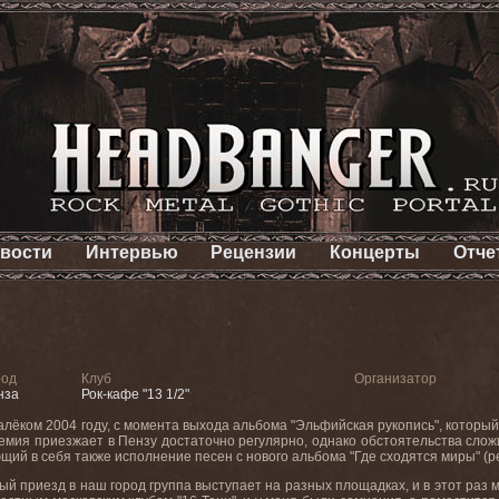
вости
Интервью
Рецензии
Концерты
Отче
род
Клуб
Организатор
нза
Рок-кафе "13 1/2"
лёком 2004 году, с момента выхода альбома "Эльфийская рукопись", которы
мия приезжает в Пензу достаточно регулярно, однако обстоятельства сложи
щий в себя также исполнение песен с нового альбома "Где сходятся миры" (рел
ый приезд в наш город группа выступает на разных площадках, и в этот раз 