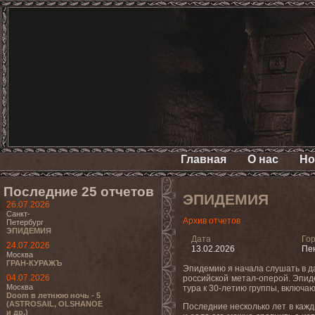
Главная
О нас
Но
Последние 25 отчетов
ЭПИДЕМИЯ
26.07.2026
Санкт-
Архив отчетов
Петербург
ЭПИДЕМИЯ
Дата
Го
24.07.2026
13.02.2026
Пе
Москва
ГРАН-КУРАЖЪ
Эпидемию я начала слушать в да
04.07.2026
российской метал-оперой. Эпиде
Москва
тура к 30-летию группы, включаю
Doom в летнюю ночь - 5
(ASTROSAIL, OLSHANOE
Последние несколько лет в кажд
и др.)