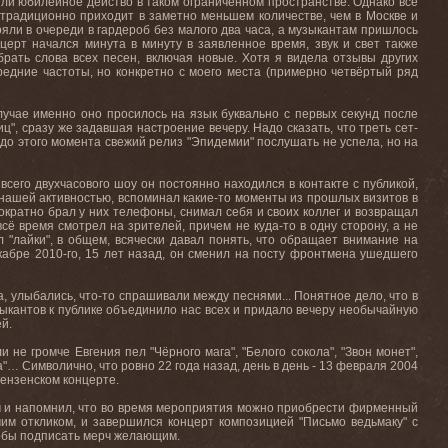
я ли юбилейное действо в таком ограниченном пространстве. Однако всё
 традиционно приходит в заметно меньшем количестве, чем в Москве и
ояли в очереди в гардероб без малого два часа, а музыкантам пришлось
церт начался минута в минуту в заявленное время, звук и свет также
брать слова всех песен, включая новые. Хотя я видела отзывы других
средние частоты, но конкретно с моего места (примерно четвёртый ряд
лучае именно оно просилось на язык буквально с первых секунд после
ц", сразу же задавшая настроение вечеру. Надо сказать, что треть сет-
 до этого момента свежий релиз "Эпидемии" послушать не успела, но на
всего двухчасового шоу он постоянно находился в контакте с публикой,
 нашей активностью, вспоминал какие-то моменты из прошлых визитов в
ократно брал у них телефоны, снимал себя и своих коллег и возвращал
сё время смотрел на зрителей, причем не куда-то в одну сторону, а не
л "лайки", в общем, всячески давал понять, что обращает внимание на
кабре 2010-го, 15 лет назад, он сменил на посту фронтмена ушедшего
, улыбались, что-то спрашивали между песнями... Понятное дело, что в
зыкантов к публике объединило нас всех и придало вечеру необычайную
й.
не громче Евгения пел "Чёрного мага", "Белого сокола", "Звон монет",
а"… Символично, что ровно 22 года назад, день в день - 13 февраля 2004
пензенском концерте.
ём и напомнил, что во время мероприятия можно приобрести фирменный
им откликом, и завершился концерт композицией "Письмо ведьмаку" с
чтобы подписать мерч желающим.