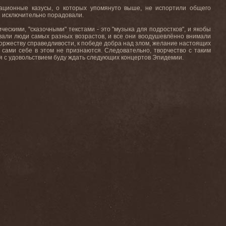
зационные казусы, о которых упомянуто выше, не испортили общего
ты исключительно порадовали.
ескими, "сказочными" текстами - это "музыка для подростков", и якобы
овали люди самых разных возрастов, и все они воодушевлённо внимали
 торжеству справедливости, к победе добра над злом, желание настоящих
 сами себе в этом не признаются. Следовательно, творчество с таким
 я с удовольствием буду ждать следующих концертов Эпидемии.