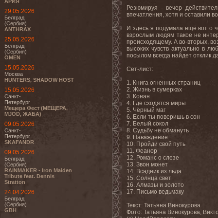
АРИЯ
Резюмируя - вечер действител
29.05.2026
впечатления, хотя и оставили в
Белград
(Сербия)
И здесь я подумала ещё вот о ч
ANTHRAX
взрослым людям такое не интер
25.05.2026
происходящему. А во-вторых, во
Белград
высоких чувств актуально в лю
(Сербия)
посылом всегда найдет отклик д
OMEN
15.05.2026
Сет-лист:
Москва
HUNTERS, SHADOW HOST
1. Книга огненных страниц
2. Жизнь в сумерках
15.05.2026
3. Конан
Санкт-
Петербург
4. Где сходятся миры
Мещера Фест (МЕЩЕРА,
5. Чёрный маг
MJOD, ЖАБА)
6. Если ты поверишь в сон
7. Белый сокол
09.05.2026
8. Судьбу не обмануть
Санкт-
Петербург
9. Наваждение
SKAFANDR
10. Пройди свой путь
11. Феанор
09.05.2026
12. Романс о слезе
Белград
13. Звон монет
(Сербия)
RAINMAKER - Iron Maiden
14. Всадник из льда
Tribute feat. Dennis
15. Солнца свет
Stratton
16. Алмазы и золото
17. Письмо ведьмаку
24.04.2026
Белград
(Сербия)
Текст: Татьяна Винокурова
GBH
Фото: Татьяна Винокурова, Викт