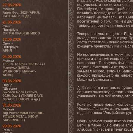
и зала его можно сравнить с из
получилось, и все поместились
27.06.2026
Петербурге, - и, кроме крайне 
Москва
Ария Фест 2026 (АРИЯ,
покидать площадку не через от
CATHARSIS и др.)
нареканий не вызвали, всё был
посетителей о том, что чем да
21.06.2026
танцпола) претензий к нему не 
Санкт-
Петербург
ОРГИЯ ПРАВЕДНИКОВ
Теперь о самом концерте. Есть
выхода музыкантов на сцену. Пр
12.06.2026
листа составили именно новинки
Санкт-
концерте прониклась им и на сл
Петербург
АРИЯ
Не преувеличивая, отмечу, что 
04.06.2026
причем и во время исполнения 
Москва
наш город... Пользуясь близос
Tribute To Ross The Boss /
гаджеты счастливым от случивше
Manowar (METAL
забывал никого, включая балко
WARRIORS, MAN-AT-
ARMS)
каждого пришедшего на концерт
Максима Самосвата.
03.06.2026
Норье
Добавлю, что и остальные участ
(Швеция)
больших залах осуществить под
Sweden Rock Festival
2026. Day 1 (THREE DAYS
душевность. На мой взгляд, это 
GRACE, EUROPE и др.)
Конечно, кроме новых композици
31.05.2026
"Феанора", а также жемчужины "Э
Москва
года - и вышла "Эльфийская руко
Big Power Metal Fest (BIG
POWER METAL SHOW,
SABERWOLF)
Почти в самом конце вечера сл
мерч, а также CD с новым аль
29.05.2026
альбома "Призраки и тени" (202
Рязань