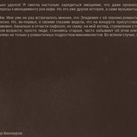
ьно удался! Я смогла настолько зарядиться эмоциями, что даже органи
опросы к менеджменту рок-кафе. Но это уже другая история, а сами музыкан
ём. Мне уже не раз встречалось мнение, что Эпидемия с её героико-романтич
есно. Но, во-первых, я своими глазами видела, что на концерте присутств
зможно, банально и отчасти пафосно, но скажу: на мой взгляд, стремление к
бом возрасте, просто люди, становясь старше, часто забывают об этом или
алеко не только у романтичных подростков-максималистов. Во всяком случае,
ор Винокуров