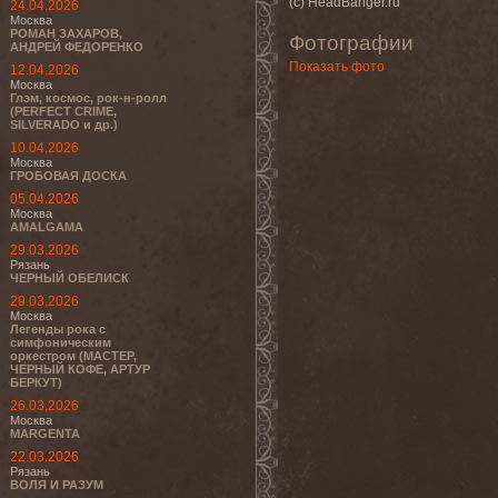
(с) HeadBanger.ru
24.04.2026
Москва
РОМАН ЗАХАРОВ,
Фотографии
АНДРЕЙ ФЕДОРЕНКО
Показать фото
12.04.2026
Москва
Глэм, космос, рок-н-ролл
(PERFECT CRIME,
SILVERADO и др.)
10.04.2026
Москва
ГРОБОВАЯ ДОСКА
05.04.2026
Москва
AMALGAMA
29.03.2026
Рязань
ЧЕРНЫЙ ОБЕЛИСК
29.03.2026
Москва
Легенды рока с
симфоническим
оркестром (МАСТЕР,
ЧЕРНЫЙ КОФЕ, АРТУР
БЕРКУТ)
26.03.2026
Москва
MARGENTA
22.03.2026
Рязань
ВОЛЯ И РАЗУМ